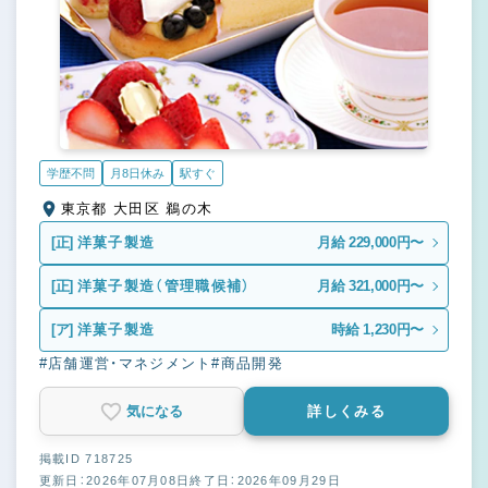
学歴不問
月8日休み
駅すぐ
東京都 大田区 鵜の木
[正]
洋菓子製造
月給 229,000円〜
[正]
洋菓子製造（管理職候補）
月給 321,000円〜
[ア]
洋菓子製造
時給 1,230円〜
#店舗運営・マネジメント
#商品開発
気になる
詳しくみる
掲載ID 718725
更新日：2026年07月08日
終了日：2026年09月29日