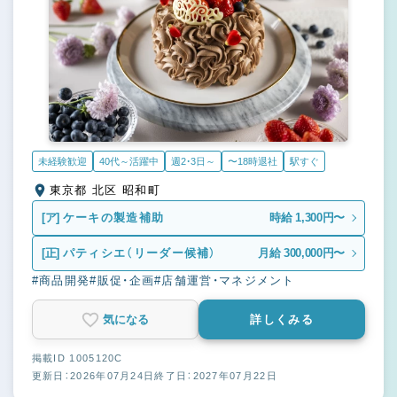
未経験歓迎
40代～活躍中
週2・3日～
〜18時退社
駅すぐ
東京都 北区 昭和町
[ア]
ケーキの製造補助
時給 1,300円〜
[正]
パティシエ（リーダー候補）
月給 300,000円〜
#商品開発
#販促・企画
#店舗運営・マネジメント
気になる
詳しくみる
掲載ID 1005120C
更新日：2026年07月24日
終了日：2027年07月22日