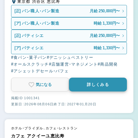
東京都 渋谷区 恵比寿
[正]
パン職人・パン製造
月給 250,000円〜
[ア]
パン職人・パン製造
時給 1,330円〜
[正]
パティシエ
月給 250,000円〜
[ア]
パティシエ
時給 1,330円〜
#食パン・菓子パン
#デニッシュペストリー
#オールスクラッチ
#店舗運営・マネジメント
#商品開発
#アシェットデセール・パフェ
気になる
詳しくみる
掲載ID 1001341
更新日：2026年08月06日
終了日：2027年01月20日
ホテル・ブライダル、カフェ・レストラン
カフェ アクイーユ恵比寿