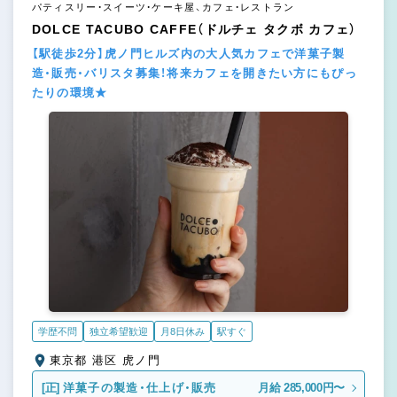
パティスリー・スイーツ・ケーキ屋、カフェ・レストラン
DOLCE TACUBO CAFFE（ドルチェ タクボ カフェ）
【駅徒歩2分】虎ノ門ヒルズ内の大人気カフェで洋菓子製
造・販売・バリスタ募集！将来カフェを開きたい方にもぴっ
たりの環境★
学歴不問
独立希望歓迎
月8日休み
駅すぐ
東京都 港区 虎ノ門
[正]
洋菓子の製造・仕上げ・販売
月給 285,000円〜