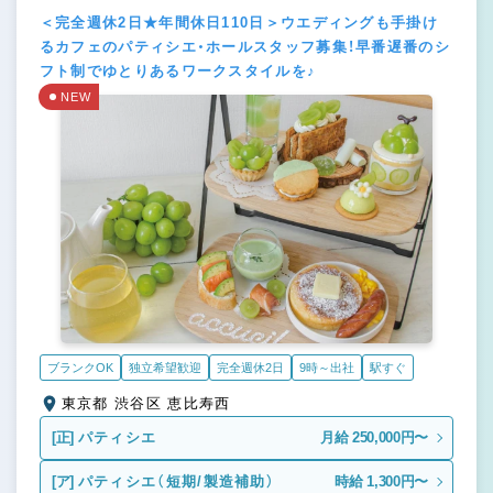
＜完全週休2日★年間休日110日＞ウエディングも手掛け
るカフェのパティシエ・ホールスタッフ募集！早番遅番のシ
フト制でゆとりあるワークスタイルを♪
NEW
ブランクOK
独立希望歓迎
完全週休2日
9時～出社
駅すぐ
東京都 渋谷区 恵比寿西
[正]
パティシエ
月給 250,000円〜
[ア]
パティシエ（短期/製造補助）
時給 1,300円〜