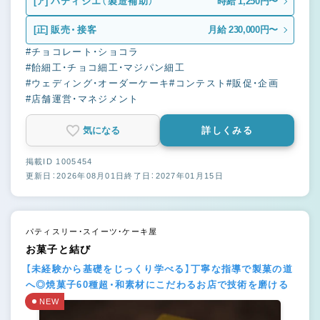
[ア]
パティシエ（製造補助）
時給 1,250円〜
[正]
販売・接客
月給 230,000円〜
#チョコレート・ショコラ
#飴細工・チョコ細工・マジパン細工
#ウェディング・オーダーケーキ
#コンテスト
#販促・企画
#店舗運営・マネジメント
気になる
詳しくみる
掲載ID 1005454
更新日：2026年08月01日
終了日：2027年01月15日
パティスリー・スイーツ・ケーキ屋
お菓子と結び
【未経験から基礎をじっくり学べる】丁寧な指導で製菓の道
へ◎焼菓子60種超・和素材にこだわるお店で技術を磨ける
NEW