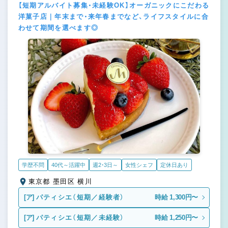
【短期アルバイト募集・未経験OK】オーガニックにこだわる
洋菓子店｜年末まで・来年春までなど、ライフスタイルに合
わせて期間を選べます◎
学歴不問
40代～活躍中
週2・3日～
女性シェフ
定休日あり
東京都 墨田区 横川
[ア]
パティシエ（短期／経験者）
時給 1,300円〜
[ア]
パティシエ（短期／未経験）
時給 1,250円〜