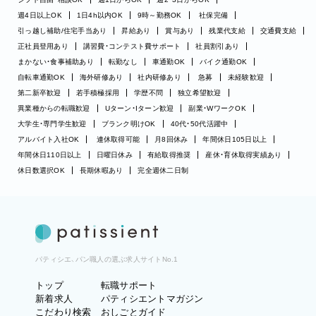
週4日以上OK
1日4h以内OK
9時～勤務OK
社保完備
引っ越し補助/住宅手当あり
昇給あり
賞与あり
残業代支給
交通費支給
正社員登用あり
講習費・コンテスト費サポート
社員割引あり
まかない・食事補助あり
転勤なし
車通勤OK
バイク通勤OK
自転車通勤OK
海外研修あり
社内研修あり
急募
未経験歓迎
第二新卒歓迎
若手積極採用
学歴不問
独立希望歓迎
異業種からの転職歓迎
Uターン・Iターン歓迎
副業・WワークOK
大学生・専門学生歓迎
ブランク明けOK
40代・50代活躍中
アルバイト入社OK
連休取得可能
月8回休み
年間休日105日以上
年間休日110日以上
日曜日休み
有給取得推奨
産休・育休取得実績あり
休日数選択OK
長期休暇あり
完全週休二日制
パティシエ、パン職人の選ぶ求人サイトNo.1
トップ
転職サポート
新着求人
パティシエントマガジン
こだわり検索
おしごとガイド