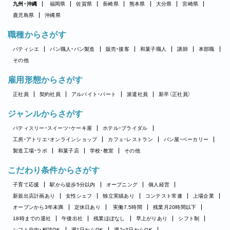
九州・沖縄
福岡県
佐賀県
長崎県
熊本県
大分県
宮崎県
鹿児島県
沖縄県
職種からさがす
パティシエ
パン職人・パン製造
販売・接客
和菓子職人
講師
本部職
その他
雇用形態からさがす
正社員
契約社員
アルバイト・パート
派遣社員
新卒（正社員）
ジャンルからさがす
パティスリー・スイーツ・ケーキ屋
ホテル・ブライダル
工房・アトリエ・オンラインショップ
カフェ・レストラン
パン屋・ベーカリー
製造工場・ラボ
和菓子店
学校・教室
その他
こだわり条件からさがす
子育て応援
駅から徒歩5分以内
オープニング
個人経営
新規出店計画あり
女性シェフ
独立実績あり
コンテスト常連
上場企業
オープンから3年未満
定休日あり
実働7.5時間
残業月20時間以下
18時までの退社
午後出社
残業ほぼなし
早上がりあり
シフト制
シフト自由・相談OK
週1日からOK
週2・3日からOK