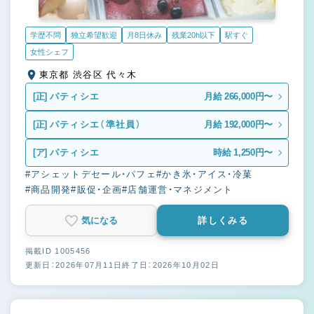
学歴不問
独立希望歓迎
月8日休み
残業20h以下
駅すぐ
女性シェフ
東京都 渋谷区 代々木
[正]
パティシエ
月給 266,000円〜
[正]
パティシエ（準社員）
月給 192,000円〜
[ア]
パティシエ
時給 1,250円〜
#アシェットデセール・パフェ
#かき氷・アイス・冷菓
#商品開発
#販促・企画
#店舗運営・マネジメント
気になる
詳しくみる
掲載ID 1005456
更新日：2026年07月11日
終了日：2026年10月02日