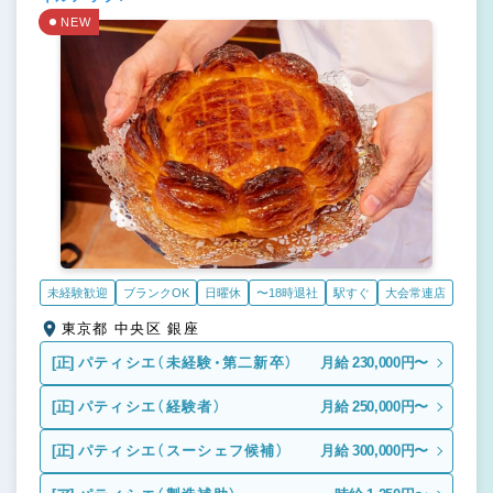
NEW
未経験歓迎
ブランクOK
日曜休
〜18時退社
駅すぐ
大会常連店
東京都 中央区 銀座
[正]
パティシエ（未経験・第二新卒）
月給 230,000円〜
[正]
パティシエ（経験者）
月給 250,000円〜
[正]
パティシエ（スーシェフ候補）
月給 300,000円〜