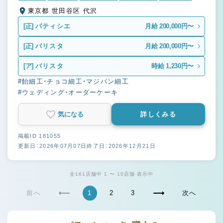
東京都 世田谷区 代沢
[正]
パティシエ
月給 200,000円〜
[正]
バリスタ
月給 200,000円〜
[ア]
バリスタ
時給 1,230円〜
#飴細工・チョコ細工・マジパン細工
#ウェディング・オーダーケーキ
気になる
詳しくみる
掲載ID 181055
更新日：2026年07月07日
終了日：2026年12月21日
全161店舗中 1 〜 10店舗 表示中
前へ
1
2
3
次へ