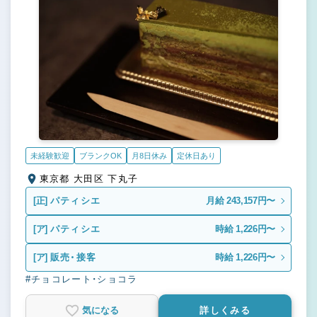
未経験歓迎
ブランクOK
月8日休み
定休日あり
東京都 大田区 下丸子
[正]
パティシエ
月給 243,157円〜
[ア]
パティシエ
時給 1,226円〜
[ア]
販売・接客
時給 1,226円〜
#チョコレート・ショコラ
気になる
詳しくみる