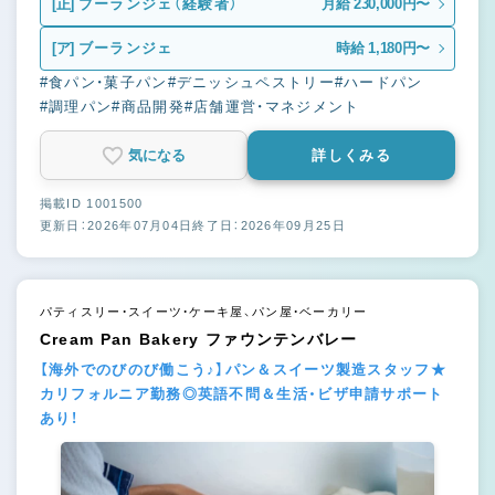
[正]
ブーランジェ（経験者）
月給 230,000円〜
[ア]
ブーランジェ
時給 1,180円〜
#食パン・菓子パン
#デニッシュペストリー
#ハードパン
#調理パン
#商品開発
#店舗運営・マネジメント
気になる
詳しくみる
掲載ID 1001500
更新日：2026年07月04日
終了日：2026年09月25日
パティスリー・スイーツ・ケーキ屋、パン屋・ベーカリー
Cream Pan Bakery ファウンテンバレー
【海外でのびのび働こう♪】パン＆スイーツ製造スタッフ★
カリフォルニア勤務◎英語不問＆生活・ビザ申請サポート
あり！