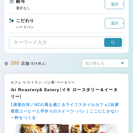
給与
選択
選択なし
こだわり
選択
ハードパン
288
全
店舗
（674求人）
カフェ・レストラン、パン屋・ベーカリー
iki Roastery& Eatery（イキ ロースタリー＆イータ
リー）
【清澄白河／NZの風を感じるライフスタイルカフェ】自家
焙煎コーヒーと手作りのスイーツ・パン｜ここにしかない
一軒をつくる