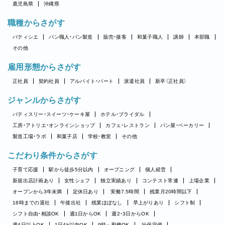
鹿児島県
沖縄県
職種からさがす
パティシエ
パン職人・パン製造
販売・接客
和菓子職人
講師
本部職
その他
雇用形態からさがす
正社員
契約社員
アルバイト・パート
派遣社員
新卒（正社員）
ジャンルからさがす
パティスリー・スイーツ・ケーキ屋
ホテル・ブライダル
工房・アトリエ・オンラインショップ
カフェ・レストラン
パン屋・ベーカリー
製造工場・ラボ
和菓子店
学校・教室
その他
こだわり条件からさがす
子育て応援
駅から徒歩5分以内
オープニング
個人経営
新規出店計画あり
女性シェフ
独立実績あり
コンテスト常連
上場企業
オープンから3年未満
定休日あり
実働7.5時間
残業月20時間以下
18時までの退社
午後出社
残業ほぼなし
早上がりあり
シフト制
シフト自由・相談OK
週1日からOK
週2・3日からOK
週4日以上OK
1日4h以内OK
9時～勤務OK
社保完備