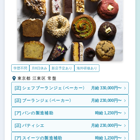
学歴不問
月8日休み
新店予定あり
海外研修あり
東京都 江東区 常盤
[正]
シェフブーランジェ（ベーカー）
月給 330,000円〜
[正]
ブーランジェ（ベーカー）
月給 230,000円〜
[ア]
パンの製造補助
時給 1,230円〜
[正]
パティシエ
月給 230,000円〜
[ア]
スイーツの製造補助
時給 1,230円〜