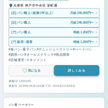
兵庫県 神戸市中央区 栄町通
[正]
パン職人（経験3年以上）
月給 290,000円〜
[正]
パン職人
月給 240,000円〜
[ア]
パン職人
時給 1,200円〜
[ア]
販売・接客
時給 1,200円〜
#食パン・菓子パン
#デニッシュペストリー
#ハードパン
#調理パン
#オールスクラッチ
#商品開発
#店舗運営・マネジメント
気になる
詳しくみる
掲載ID 1000185
更新日：2026年06月24日
終了日：2026年12月08日
パン屋・ベーカリー