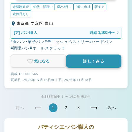
未経験歓迎
40代～活躍中
週2・3日～
9時～出社
駅すぐ
定休日あり
東京都 文京区 白山
[ア]
パン職人
時給 1,300円〜
#食パン・菓子パン
#デニッシュペストリー
#ハードパン
#調理パン
#オールスクラッチ
気になる
詳しくみる
掲載ID 1005545
更新日：2026年07月16日
終了日：2026年11月18日
全288店舗中 1 〜 10店舗 表示中
前へ
1
2
3
次へ
パティシエ・パン職人の