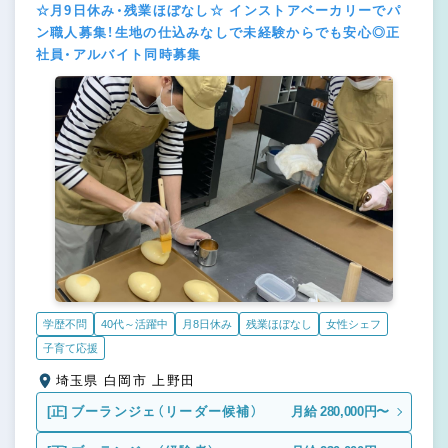
☆月9日休み・残業ほぼなし☆ インストアベーカリーでパ
ン職人募集！生地の仕込みなしで未経験からでも安心◎正
社員・アルバイト同時募集
学歴不問
40代～活躍中
月8日休み
残業ほぼなし
女性シェフ
子育て応援
埼玉県 白岡市 上野田
[正]
ブーランジェ（リーダー候補）
月給 280,000円〜