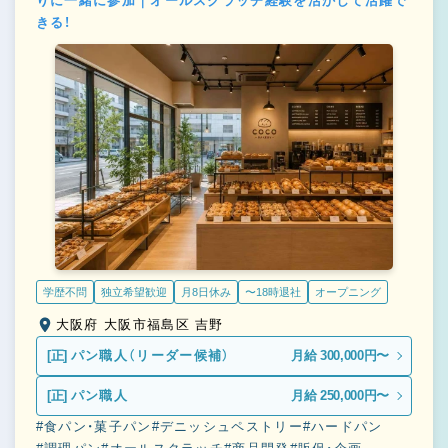
りに一緒に参加｜オールスクラッチ経験を活かして活躍で
きる！
学歴不問
独立希望歓迎
月8日休み
〜18時退社
オープニング
大阪府 大阪市福島区 吉野
[正]
パン職人（リーダー候補）
月給 300,000円〜
[正]
パン職人
月給 250,000円〜
#食パン・菓子パン
#デニッシュペストリー
#ハードパン