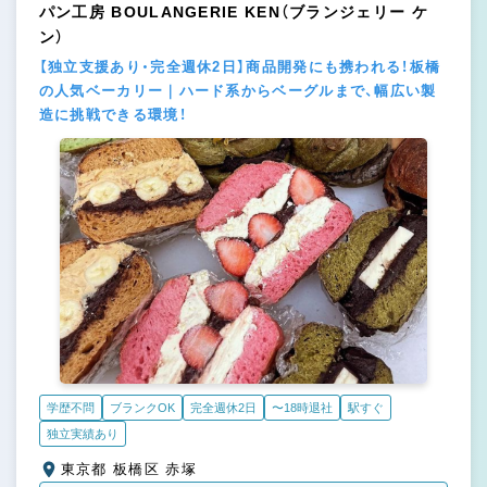
パン工房 BOULANGERIE KEN（ブランジェリー ケ
ン）
【独立支援あり・完全週休2日】商品開発にも携われる！板橋
の人気ベーカリー｜ハード系からベーグルまで、幅広い製
造に挑戦できる環境！
学歴不問
ブランクOK
完全週休2日
〜18時退社
駅すぐ
独立実績あり
東京都 板橋区 赤塚