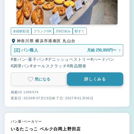
未経験歓迎
ブランクOK
月8日休み
駅すぐ
神奈川県 横浜市港南区 丸山台
[正]
パン職人
月給 250,000円〜
#食パン・菓子パン
#デニッシュペストリー
#ハードパン
#調理パン
#オールスクラッチ
#商品開発
気になる
詳しくみる
掲載ID 1005574
更新日：2026年07月23日
終了日：2027年01月06日
パン屋・ベーカリー
いるたこっこ ベルク白岡上野田店