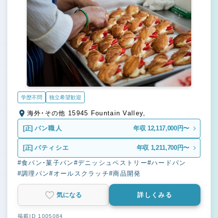
学歴不問
独立希望歓迎
海外・その他 15945 Fountain Valley,
[正]
パン職人
年収 12,117,000円〜
[正]
パティシエ
年収 1,211,700円〜
#食パン・菓子パン
#デニッシュペストリー
#ハードパン
#調理パン
#オールスクラッチ
#商品開発
気になる
詳しくみる
掲載ID 1005084