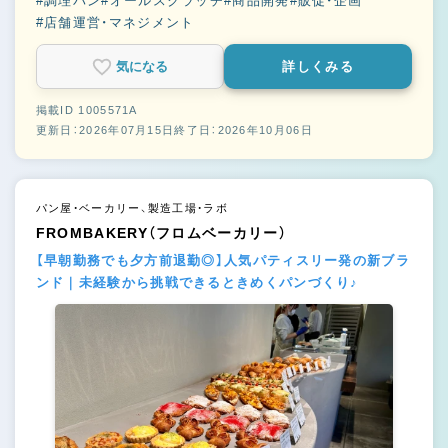
#調理パン
#オールスクラッチ
#商品開発
#販促・企画
#店舗運営・マネジメント
気になる
詳しくみる
掲載ID 1005571A
更新日：2026年07月15日
終了日：2026年10月06日
パン屋・ベーカリー、製造工場・ラボ
FROMBAKERY（フロムベーカリー）
【早朝勤務でも夕方前退勤◎】人気パティスリー発の新ブラ
ンド｜未経験から挑戦できるときめくパンづくり♪