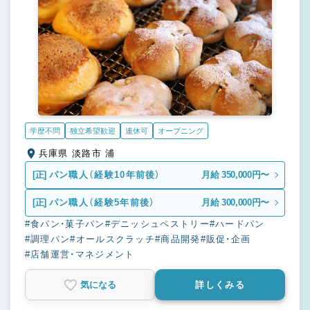
学歴不問
独立希望歓迎
連休可
オープニング
兵庫県 淡路市 浦
[正]
パン職人（経験10年前後）
月給 350,000円〜
[正]
パン職人（経験5年前後）
月給 300,000円〜
#食パン・菓子パン
#デニッシュペストリー
#ハードパン
#調理パン
#オールスクラッチ
#商品開発
#販促・企画
#店舗運営・マネジメント
気になる
詳しくみる