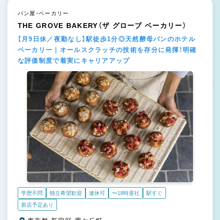
パン屋・ベーカリー
THE GROVE BAKERY（ザ グローブ ベーカリー）
【月9日休／夜勤なし】駅徒歩1分◎天然酵母パンのホテル
ベーカリー｜オールスクラッチの技術を存分に発揮！明確
な評価制度で着実にキャリアアップ
学歴不問
独立希望歓迎
連休可
〜18時退社
駅すぐ
新店予定あり