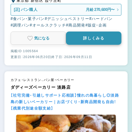
東京都 新宿区 霞ケ丘町
[正]
パン職人
月給 270,600円〜
#食パン・菓子パン
#デニッシュペストリー
#ハードパン
#調理パン
#オールスクラッチ
#商品開発
#販促・企画
気になる
詳しくみる
掲載ID 1005564
更新日：2026年06月20日
終了日：2026年09月11日
カフェ・レストラン、パン屋・ベーカリー
ダディーズベーカリー 淡路店
【社宅完備・引越しサポート応相談】憧れの島暮らし◎淡路
島の新しいベーカリー｜お店づくり・新商品開発も自由！
【残業代別途全額支給】