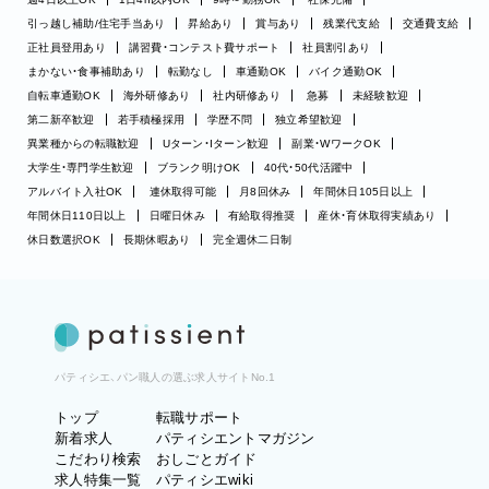
引っ越し補助/住宅手当あり
昇給あり
賞与あり
残業代支給
交通費支給
正社員登用あり
講習費・コンテスト費サポート
社員割引あり
まかない・食事補助あり
転勤なし
車通勤OK
バイク通勤OK
自転車通勤OK
海外研修あり
社内研修あり
急募
未経験歓迎
第二新卒歓迎
若手積極採用
学歴不問
独立希望歓迎
異業種からの転職歓迎
Uターン・Iターン歓迎
副業・WワークOK
大学生・専門学生歓迎
ブランク明けOK
40代・50代活躍中
アルバイト入社OK
連休取得可能
月8回休み
年間休日105日以上
年間休日110日以上
日曜日休み
有給取得推奨
産休・育休取得実績あり
休日数選択OK
長期休暇あり
完全週休二日制
パティシエ、パン職人の選ぶ求人サイトNo.1
トップ
転職サポート
新着求人
パティシエントマガジン
こだわり検索
おしごとガイド
求人特集一覧
パティシエwiki