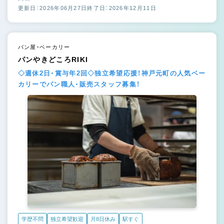
更新日：2026年06月27日
終了日：2026年12月11日
パン屋・ベーカリー
パンやきどころRIKI
◇週休2日・賞与年2回◇独立希望応援！神戸元町の人気ベー
カリーでパン職人・販売スタッフ募集！
学歴不問
独立希望歓迎
月8日休み
駅すぐ