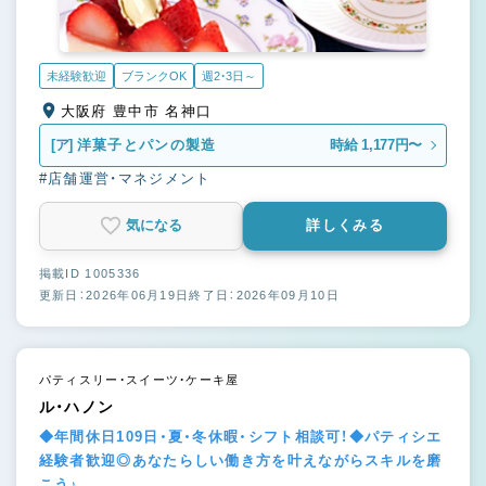
未経験歓迎
ブランクOK
週2・3日～
大阪府 豊中市 名神口
[ア]
洋菓子とパンの製造
時給 1,177円〜
#店舗運営・マネジメント
気になる
詳しくみる
掲載ID 1005336
更新日：2026年06月19日
終了日：2026年09月10日
パティスリー・スイーツ・ケーキ屋
ル・ハノン
◆年間休日109日・夏・冬休暇・シフト相談可！◆パティシエ
経験者歓迎◎あなたらしい働き方を叶えながらスキルを磨
こう♪