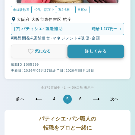
未経験歓迎
40代～活躍中
週2・3日～
日曜休
大阪府 大阪市東住吉区 杭全
[ア]
パティシエ・製造補助
時給 1,177円〜
#商品開発
#店舗運営・マネジメント
#販促・企画
気になる
詳しくみる
掲載ID 1005399
更新日：2026年05月27日
終了日：2026年08月18日
全375店舗中 41 〜 50店舗 表示中
前へ
4
5
6
次へ
パティシエ・パン職人の
転職をプロと一緒に