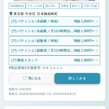
未経験歓迎
ブランクOK
週2・3日～
日曜休
駅すぐ
子育て応援
東京都 中央区 日本橋箱崎町
[ア]
パティシエ（未経験／時短）
時給 1,250円〜
[ア]
パティシエ（未経験／月120時間以
時給 1,350円〜
上・週4日以上）
[ア]
パティシエ（経験者／時短）
時給 1,400円〜
[ア]
パティシエ（経験者／月120時間以
時給 1,500円〜
上・週4日以上）
[ア]
製造スタッフ
時給 1,400円〜
#商品開発
#店舗運営・マネジメント
気になる
詳しくみる
掲載ID 1002905
更新日：2026年06月09日
終了日：2026年08月31日