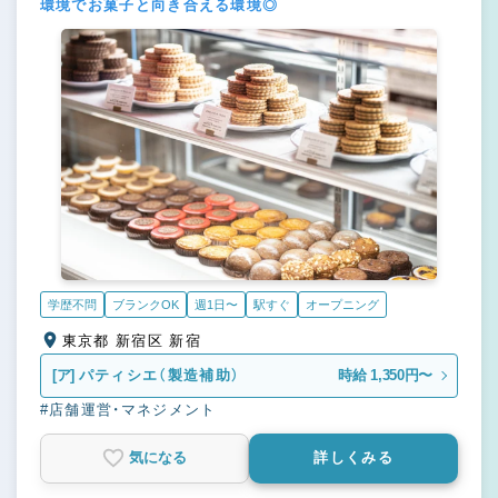
環境でお菓子と向き合える環境◎
学歴不問
ブランクOK
週1日〜
駅すぐ
オープニング
東京都 新宿区 新宿
[ア]
パティシエ（製造補助）
時給 1,350円〜
#店舗運営・マネジメント
気になる
詳しくみる