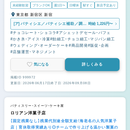
未経験歓迎
ブランクOK
週1日〜
日曜休
駅すぐ
新店予定あり
東京都 新宿区 新宿
[ア]
パティシエ／パティシエ補助／調理
時給 1,226円〜
補助
#チョコレート・ショコラ
#アシェットデセール・パフェ
#かき氷・アイス・冷菓
#飴細工・チョコ細工・マジパン細工
#ウェディング・オーダーケーキ
#商品開発
#販促・企画
#店舗運営・マネジメント
気になる
詳しくみる
掲載ID 999972
更新日：2026年06月17日
終了日：2026年09月08日
パティスリー・スイーツ・ケーキ屋
ロリアン洋菓子店
【固定残業なし】残業代別途全額支給！海老名の人気洋菓子
店｜育休取得実績あり◎チームで作り上げる温かい製菓の