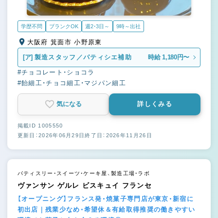
学歴不問
ブランクOK
週2・3日～
9時～出社
大阪府 箕面市 小野原東
[ア]
製造スタッフ／パティシエ補助
時給 1,180円〜
#チョコレート・ショコラ
#飴細工・チョコ細工・マジパン細工
気になる
詳しくみる
掲載ID 1005550
更新日：2026年06月29日
終了日：2026年11月26日
パティスリー・スイーツ・ケーキ屋、製造工場・ラボ
ヴァンサン ゲルレ ビスキュイ フランセ
【オープニング】フランス発・焼菓子専門店が東京・新宿に
初出店｜残業少なめ・希望休＆有給取得推奨の働きやすい