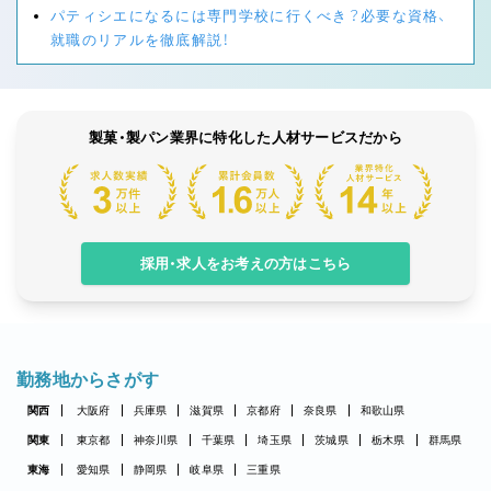
パティシエになるには専門学校に行くべき？必要な資格、
就職のリアルを徹底解説！
製菓・製パン業界に特化した人材サービスだから
採用・求人をお考えの方はこちら
勤務地からさがす
関西
大阪府
兵庫県
滋賀県
京都府
奈良県
和歌山県
関東
東京都
神奈川県
千葉県
埼玉県
茨城県
栃木県
群馬県
東海
愛知県
静岡県
岐阜県
三重県