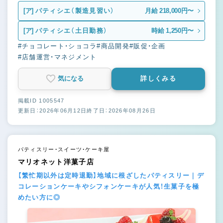
[ア]
パティシエ（製造見習い）
月給 218,000円〜
[ア]
パティシエ（土日勤務）
時給 1,250円〜
#チョコレート・ショコラ
#商品開発
#販促・企画
#店舗運営・マネジメント
気になる
詳しくみる
掲載ID 1005547
更新日：2026年06月12日
終了日：2026年08月26日
パティスリー・スイーツ・ケーキ屋
マリオネット洋菓子店
【繁忙期以外は定時退勤】地域に根ざしたパティスリー｜デ
コレーションケーキやシフォンケーキが人気！生菓子を極
めたい方に◎