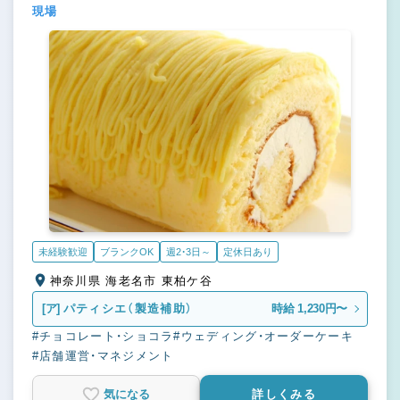
現場
未経験歓迎
ブランクOK
週2・3日～
定休日あり
神奈川県 海老名市 東柏ケ谷
[ア]
パティシエ（製造補助）
時給 1,230円〜
#チョコレート・ショコラ
#ウェディング・オーダーケーキ
#店舗運営・マネジメント
気になる
詳しくみる