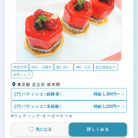
学歴不問
40代～活躍中
週2・3日～
9時～出社
独立実績あり
女性シェフ
東京都 足立区 保木間
[ア]
パティシエ（経験者）
時給 1,300円〜
[ア]
パティシエ（未経験）
時給 1,230円〜
#ウェディング・オーダーケーキ
気になる
詳しくみる