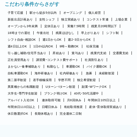
こだわり条件からさがす
子育て応援
駅から徒歩5分以内
オープニング
個人経営
新規出店計画あり
女性シェフ
独立実績あり
コンテスト常連
上場企業
オープンから3年未満
定休日あり
実働7.5時間
残業月20時間以下
18時までの退社
午後出社
残業ほぼなし
早上がりあり
シフト制
シフト自由・相談OK
週1日からOK
週2・3日からOK
週4日以上OK
1日4h以内OK
9時～勤務OK
社保完備
引っ越し補助/住宅手当あり
昇給あり
賞与あり
残業代支給
交通費支給
正社員登用あり
講習費・コンテスト費サポート
社員割引あり
まかない・食事補助あり
転勤なし
車通勤OK
バイク通勤OK
自転車通勤OK
海外研修あり
社内研修あり
急募
未経験歓迎
第二新卒歓迎
若手積極採用
学歴不問
独立希望歓迎
異業種からの転職歓迎
Uターン・Iターン歓迎
副業・WワークOK
大学生・専門学生歓迎
ブランク明けOK
40代・50代活躍中
アルバイト入社OK
連休取得可能
月8回休み
年間休日105日以上
年間休日110日以上
日曜日休み
有給取得推奨
産休・育休取得実績あり
休日数選択OK
長期休暇あり
完全週休二日制