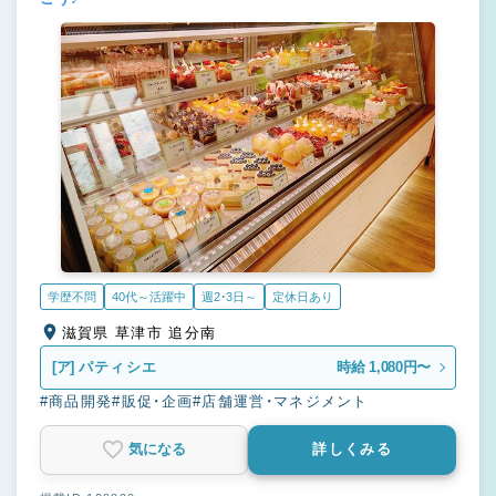
学歴不問
40代～活躍中
週2・3日～
定休日あり
滋賀県 草津市 追分南
[ア]
パティシエ
時給 1,080円〜
#商品開発
#販促・企画
#店舗運営・マネジメント
気になる
詳しくみる