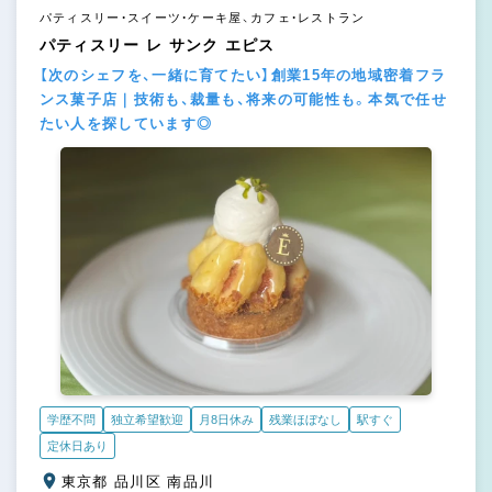
パティスリー・スイーツ・ケーキ屋、カフェ・レストラン
パティスリー レ サンク エピス
【次のシェフを、一緒に育てたい】創業15年の地域密着フラ
ンス菓子店｜技術も、裁量も、将来の可能性も。本気で任せ
たい人を探しています◎
学歴不問
独立希望歓迎
月8日休み
残業ほぼなし
駅すぐ
定休日あり
東京都 品川区 南品川