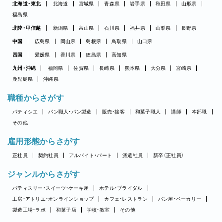
北海道・東北
北海道
宮城県
青森県
岩手県
秋田県
山形県
福島県
北陸・甲信越
新潟県
富山県
石川県
福井県
山梨県
長野県
中国
広島県
岡山県
島根県
鳥取県
山口県
四国
愛媛県
香川県
徳島県
高知県
九州・沖縄
福岡県
佐賀県
長崎県
熊本県
大分県
宮崎県
鹿児島県
沖縄県
職種からさがす
パティシエ
パン職人・パン製造
販売・接客
和菓子職人
講師
本部職
その他
雇用形態からさがす
正社員
契約社員
アルバイト・パート
派遣社員
新卒（正社員）
ジャンルからさがす
パティスリー・スイーツ・ケーキ屋
ホテル・ブライダル
工房・アトリエ・オンラインショップ
カフェ・レストラン
パン屋・ベーカリー
製造工場・ラボ
和菓子店
学校・教室
その他