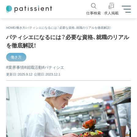
仕事検索
求人掲載
HOME
働き方
パティシエになるには？必要な資格、就職のリアルを徹底解説！
パティシエになるには？必要な資格、就職のリアル
を徹底解説！
働き方
業界事情
就職活動
パティシエ
更新日：2025.9.12
公開日：2023.12.1