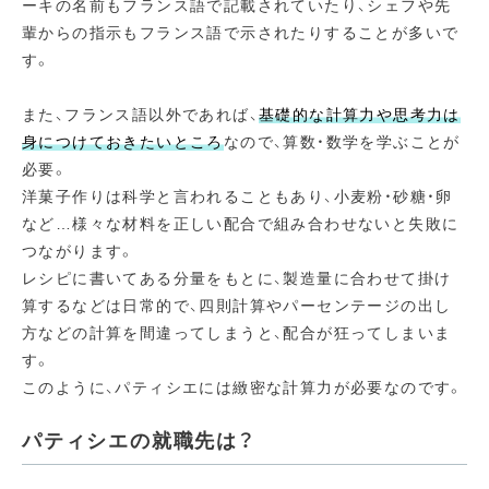
ーキの名前もフランス語で記載されていたり、シェフや先
輩からの指示もフランス語で示されたりすることが多いで
す。
また、フランス語以外であれば、
基礎的な計算力や思考力は
身につけておきたいところ
なので、算数・数学を学ぶことが
必要。
洋菓子作りは科学と言われることもあり、小麦粉・砂糖・卵
など…様々な材料を正しい配合で組み合わせないと失敗に
つながります。
レシピに書いてある分量をもとに、製造量に合わせて掛け
算するなどは日常的で、四則計算やパーセンテージの出し
方などの計算を間違ってしまうと、配合が狂ってしまいま
す。
このように、パティシエには緻密な計算力が必要なのです。
パティシエの就職先は？