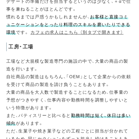
デザートの準備だけを担当するというのは少なく、＋αで仕
事を兼ねることがほとんどです。
慣れるまでは戸惑うかもしれませんが、
お客様と直接コミ
ュニケーションをとったり料理のスキルを磨いたりできる
環境
です。
カフェの求人はこちら （別タブで開きます）
工房・工場
工場など大規模な製造専門の施設の中で、大量の商品の製
造を行います。
自社商品の製造はもちろん、「OEM」として企業からの依頼
を受けて商品の製造を請け負うこともあります。
大量の商品を大人数で製造することになるため、仕事量の
予想がつきやすく、仕事内容や勤務時間を調整しやすいと
いう特徴があります。
また、パティスリーと比べると
勤務時間は短く、休日は多い
傾向
があります。
ただ、生菓子や焼き菓子などの工程ごとに担当が分かれて
いるため、同じセクションをずっと担当し続けることもあ