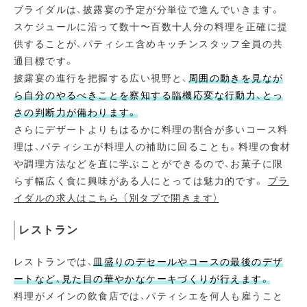
ブライダルは、披露宴の予定が分単位で進んでいきます。
スケジュールに沿って数十〜百数十人分の料理を正確に提
供することが、パティシエ含めキッチンスタッフ全員の共
通目標です。
披露宴の進行を把握する広い視野と、
周囲の動きを見なが
ら自分のやるべきことを察知する臨機応変な行動力、とっ
さの判断力が備わります。
さらにデザートよりもはるかに料理の割合が多いコース料
理は、パティシエが料理人の補助に回ることも。料理の食材
や調理方法などを直に学ぶことができるので、お菓子に限
らず幅広く食に興味がある人にとっては魅力的です。
ブラ
イダルの求人はこちら （別タブで開きます）
レストラン
レストランでは、
皿盛りのデセールやコースの最後のデザ
ートなど、見た目の華やかなケーキづくりが行えます。
料理がメインの飲食店では、パティシエを何人も雇うこと