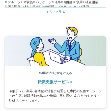
フルーツ
体験談
パッケージ
催事
編集部
氷菓
独立開業
商品開発
経営
販売
計数管理
ブーランジェ
体験記
コンテスト
販売促進
コラム
パン
スタッフ育成
就職活動
スイーツ
IT
業界事情
講習会
潜入レポート
クリスマス
新人パティシエ
インタビュー
アンケート
働き方
フリーランス
専門店
コロナ対策
デザイン
ウェデイングケーキ
バレンタイン
ショコラティエ
留学
アジア
ベーカリー
工場
専門学生
海外事情
ワークライフバランス
生菓子
アシェットデセール
資格
シェフ
フランス
オーブン担当
チョコレート
身体のケア
歴史
転職のプロと夢を叶える
転職支援サービス
洋菓子・パン業界、各店舗の情報に精通した専門の転職エージェン
トが在籍。転職活動の悩みや希望に寄り添い、あなたのキャリア
形成サポートします。