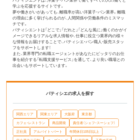
パティシエントは、洋菓子・パン業界で働くすべての人の働くと
学ぶを応援するサイトです。
夢や働きがいがあっても、離職率が高い洋菓子・パン業界。離職
の理由に多く挙げられるのが、人間関係や労働条件のミスマッ
チです。
パティシエントは「どこで」「だれと」「どんな風に」働くのかがイ
メージできるリアルな求人情報や、仕事に役立つ業界内の様々
な情報をお届けすることで、パティシエ・パン職人・販売スタッ
フをサポートします！
また、業界専門の転職エージェントがあなたにピッタリのお仕
事を紹介する「転職支援サービス」を通して、より良い職場との
出会いもサポートしています。
パティシエの求人を探す
関西エリア
関東エリア
大阪府
東京都
カフェ・レストラン
商品開発
責任者（シェフ・スーシェフ）
正社員
アルバイト・パート
年間休日105日以上