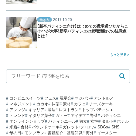
2017.10.20
働き方
【新卒パティシエ向け】はじめての職場選びだからこ
そ○○が大事！新卒パティシエの就職活動での注意点
とは？
もっと見る
コンビニスイーツ
フェス
展示会
マジパン
アントルメ
マネジメント
カカオ
抹茶
素材
カフェ
チーズケーキ
アレンジ
キャリア
製法
レストラン
トップパティシエ
トレンド
イタリア菓子
ガトー
アイデア
野菜
パティシエ
オンラインショップ
パティシエール
独立
女性
タルト
ホテル
米粉
食材
パウンドケーキ
ガレット・デ・ロワ
SDGs
SNS
母の日
モンブラン
書籍紹介
基礎知識
海外
イースター