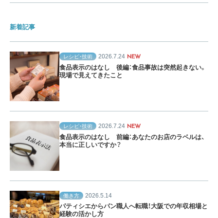
新着記事
2026.7.24
レシピ・技術
NEW
食品表示のはなし 後編：食品事故は突然起きない。
現場で見えてきたこと
2026.7.24
レシピ・技術
NEW
食品表示のはなし 前編：あなたのお店のラベルは、
本当に正しいですか？
2026.5.14
働き方
パティシエからパン職人へ転職！大阪での年収相場と
経験の活かし方