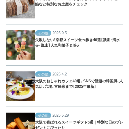
鮎など特別なお土産をチェック
2025.9.5
その他
失敗しない！京都スイーツ食べ歩き40選【祇園・清水
寺・嵐山】人気和菓子＆映え
2025.4.2
その他
大阪のおしゃれカフェ40選。SNSで話題の韓国風、人
気店、穴場、古民家まで【2025年最新】
2025.5.29
その他
大阪で喜ばれるスイーツギフト5選｜特別な日のプレ
ゼントにぴったり