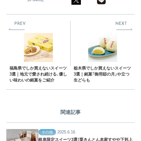
PREV
NEXT
福島県でしか買えないスイーツ
栃木県でしか買えないスイーツ
3選｜地元で愛され続ける、優し
3選｜銘菓「御用邸の月」や立つ
い味わいの銘菓をご紹介
生どらも
関連記事
2025.6.16
その他
岐阜限定スイーツ3選！栗きんとん本家すやや下剋上