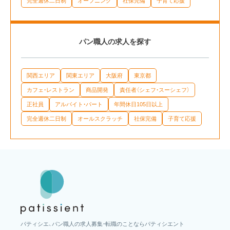
完全週休二日制
オープニング
社保完備
子育て応援
パン職人の求人を探す
関西エリア
関東エリア
大阪府
東京都
カフェ・レストラン
商品開発
責任者（シェフ・スーシェフ）
正社員
アルバイト・パート
年間休日105日以上
完全週休二日制
オールスクラッチ
社保完備
子育て応援
パティシエ、パン職人の求人募集・転職のことならパティシエント