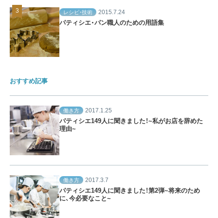
2015.7.24
レシピ・技術
パティシエ・パン職人のための用語集
おすすめ記事
2017.1.25
働き方
パティシエ149人に聞きました！~私がお店を辞めた
理由~
2017.3.7
働き方
パティシエ149人に聞きました！第2弾~将来のため
に、今必要なこと~