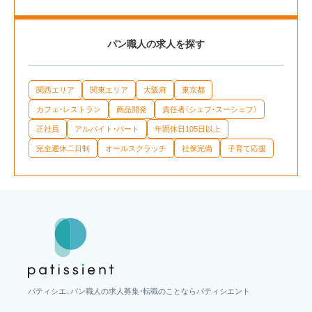
パン職人の求人を探す
関西エリア
関東エリア
大阪府
東京都
カフェ・レストラン
商品開発
責任者（シェフ・スーシェフ）
正社員
アルバイト・パート
年間休日105日以上
完全週休二日制
オールスクラッチ
社保完備
子育て応援
パティシエ、パン職人の求人募集・転職のことならパティシエント