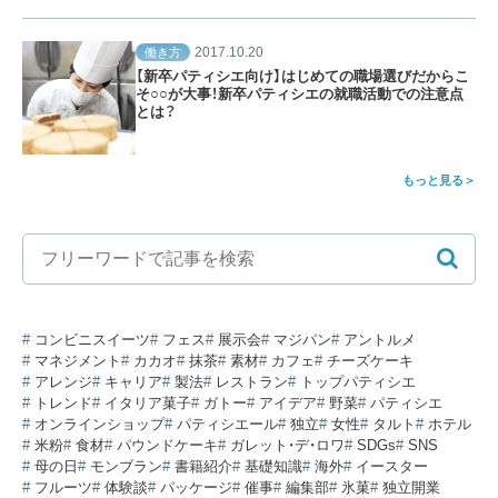
2017.10.20
働き方
【新卒パティシエ向け】はじめての職場選びだからこ
そ○○が大事！新卒パティシエの就職活動での注意点
とは？
もっと見る
コンビニスイーツ
フェス
展示会
マジパン
アントルメ
マネジメント
カカオ
抹茶
素材
カフェ
チーズケーキ
アレンジ
キャリア
製法
レストラン
トップパティシエ
トレンド
イタリア菓子
ガトー
アイデア
野菜
パティシエ
オンラインショップ
パティシエール
独立
女性
タルト
ホテル
米粉
食材
パウンドケーキ
ガレット・デ・ロワ
SDGs
SNS
母の日
モンブラン
書籍紹介
基礎知識
海外
イースター
フルーツ
体験談
パッケージ
催事
編集部
氷菓
独立開業