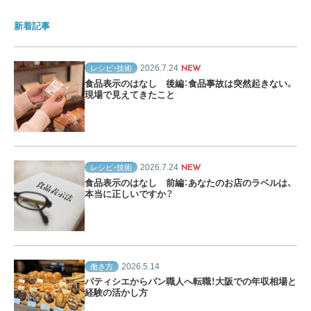
新着記事
2026.7.24
レシピ・技術
NEW
食品表示のはなし 後編：食品事故は突然起きない。
現場で見えてきたこと
2026.7.24
レシピ・技術
NEW
食品表示のはなし 前編：あなたのお店のラベルは、
本当に正しいですか？
2026.5.14
働き方
パティシエからパン職人へ転職！大阪での年収相場と
経験の活かし方