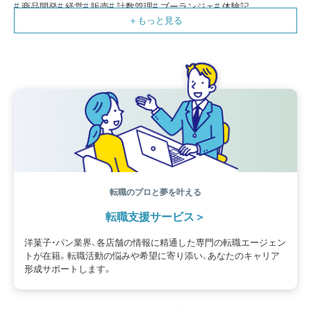
商品開発
経営
販売
計数管理
ブーランジェ
体験記
コンテスト
販売促進
コラム
パン
スタッフ育成
就職活動
スイーツ
IT
業界事情
講習会
潜入レポート
クリスマス
新人パティシエ
インタビュー
アンケート
働き方
フリーランス
専門店
コロナ対策
デザイン
ウェデイングケーキ
バレンタイン
ショコラティエ
留学
アジア
ベーカリー
工場
専門学生
海外事情
ワークライフバランス
生菓子
アシェットデセール
資格
シェフ
フランス
オーブン担当
チョコレート
身体のケア
歴史
転職のプロと夢を叶える
転職支援サービス
洋菓子・パン業界、各店舗の情報に精通した専門の転職エージェン
トが在籍。転職活動の悩みや希望に寄り添い、あなたのキャリア
形成サポートします。