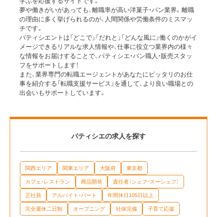
学ぶを応援するサイトです。
夢や働きがいがあっても、離職率が高い洋菓子・パン業界。離職
の理由に多く挙げられるのが、人間関係や労働条件のミスマッ
チです。
パティシエントは「どこで」「だれと」「どんな風に」働くのかがイ
メージできるリアルな求人情報や、仕事に役立つ業界内の様々
な情報をお届けすることで、パティシエ・パン職人・販売スタッ
フをサポートします！
また、業界専門の転職エージェントがあなたにピッタリのお仕
事を紹介する「転職支援サービス」を通して、より良い職場との
出会いもサポートしています。
パティシエの求人を探す
関西エリア
関東エリア
大阪府
東京都
カフェ・レストラン
商品開発
責任者（シェフ・スーシェフ）
正社員
アルバイト・パート
年間休日105日以上
完全週休二日制
オープニング
社保完備
子育て応援