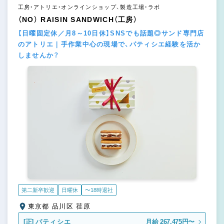
工房・アトリエ・オンラインショップ、製造工場・ラボ
（NO） RAISIN SANDWICH（工房）
【日曜固定休／月8～10日休】SNSでも話題◎サンド専門店
のアトリエ｜手作業中心の現場で、パティシエ経験を活か
しませんか？
第二新卒歓迎
日曜休
〜18時退社
東京都 品川区 荏原
[正]
パティシエ
月給 267,475円〜