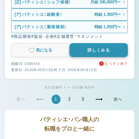
[正]
パティシエ（シェフ候補）
月給 300,000円〜
[ア]
パティシエ（経験者）
時給 1,350円〜
[ア]
パティシエ（製造補助）
時給 1,250円〜
#商品開発
#販促・企画
#店舗運営・マネジメント
気になる
詳しくみる
掲載ID 1005542
もうすぐ終了
更新日：2026年05月23日
終了日：2026年08月14日
全52店舗中 1 〜 10店舗 表示中
前へ
1
2
3
次へ
パティシエ・パン職人の
転職をプロと一緒に