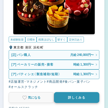
未経験歓迎
日曜休
残業ほぼなし
駅すぐ
定休日あり
東京都 港区 浜松町
[正]
パン職人
月給 240,000円〜
[ア]
ベーカリーの販売・接客
時給 1,300円〜
[ア]
パティシエ（製造補助/短期）
時給 1,300円〜
#店舗運営・マネジメント
#商品開発
#食パン・菓子パン
#オールスクラッチ
気になる
詳しくみる