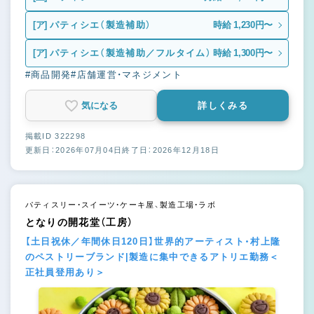
[ア]
パティシエ（製造補助）
時給 1,230円〜
[ア]
パティシエ（製造補助／フルタイム）
時給 1,300円〜
#商品開発
#店舗運営・マネジメント
気になる
詳しくみる
掲載ID 322298
更新日：2026年07月04日
終了日：2026年12月18日
パティスリー・スイーツ・ケーキ屋、製造工場・ラボ
となりの開花堂（工房）
【土日祝休／年間休日120日】世界的アーティスト・村上隆
のペストリーブランド|製造に集中できるアトリエ勤務＜
正社員登用あり＞