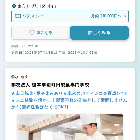
東京都 品川区 小山
[正]
パティシエ
月給 210,000円〜
気になる
詳しくみる
掲載ID 332288
更新日：2026年07月15日
終了日：2026年10月06日
学校・教室
学校法人 榎本学園町田製菓専門学校
★土日祝休・夏冬休みあり★未来のパティシエを育成！パテ
ィシエ経験を活かして製菓学校の先生として活躍しません
か？【講師経験はなくてOK！】