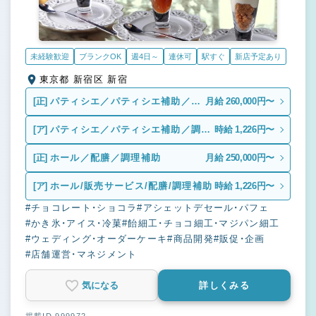
未経験歓迎
ブランクOK
週4日～
連休可
駅すぐ
新店予定あり
東京都 新宿区 新宿
[正]
パティシエ／パティシエ補助／調
月給 260,000円〜
理補助
[ア]
パティシエ／パティシエ補助／調理
時給 1,226円〜
補助
[正]
ホール／配膳／調理補助
月給 250,000円〜
[ア]
ホール/販売サービス/配膳/調理補助
時給 1,226円〜
#チョコレート・ショコラ
#アシェットデセール・パフェ
#かき氷・アイス・冷菓
#飴細工・チョコ細工・マジパン細工
#ウェディング・オーダーケーキ
#商品開発
#販促・企画
#店舗運営・マネジメント
気になる
詳しくみる