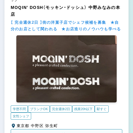
ップ
MOQIN' DOSH（モッキン・ドッシュ） 中野みなみの本
店
【 完全週休2日 】街の洋菓子店でシェフ候補を募集 ★自
分のお店として関われる ★お店造りのノウハウも学べる
学歴不問
ブランクOK
完全週休2日
残業20h以下
駅すぐ
女性シェフ
東京都 中野区 弥生町