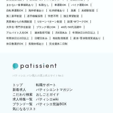
まかない・食事補助あり
転勤なし
車通勤OK
バイク通勤OK
自転車通勤OK
海外研修あり
社内研修あり
急募
未経験歓迎
第二新卒歓迎
若手積極採用
学歴不問
独立希望歓迎
異業種からの転職歓迎
Uターン・Iターン歓迎
副業・WワークOK
大学生・専門学生歓迎
ブランク明けOK
40代・50代活躍中
アルバイト入社OK
連休取得可能
月8回休み
年間休日105日以上
年間休日110日以上
日曜日休み
有給取得推奨
産休・育休取得実績あり
休日数選択OK
長期休暇あり
完全週休二日制
パティシエ、パン職人の選ぶ求人サイトNo.1
トップ
転職サポート
新着求人
パティシエントマガジン
こだわり検索
おしごとガイド
求人特集一覧
パティシエwiki
ブランド一覧
パティシエ世論BOX
気になるリスト