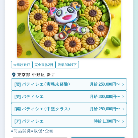
未経験歓迎
完全週休2日
残業20h以下
東京都 中野区 新井
[契]
パティシエ（実務未経験）
月給 250,000円〜
[契]
パティシエ
月給 300,000円〜
[契]
パティシエ（中堅クラス）
月給 250,000円〜
[ア]
パティシエ
時給 1,300円〜
#商品開発
#販促・企画