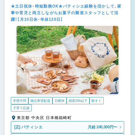
★土日祝休・時短勤務OK★パティシエ経験を活かして、家
事や育児と両立しながらお菓子の製造スタッフとして活
躍！【月10日休・年休120日】
学歴不問
独立希望歓迎
日曜休
残業20h以下
駅すぐ
子育て応援
東京都 中央区 日本橋箱崎町
[正]
パティシエ
月給 240,000円〜