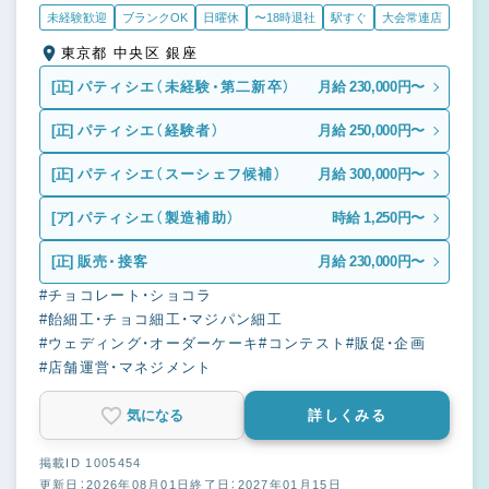
未経験歓迎
ブランクOK
日曜休
〜18時退社
駅すぐ
大会常連店
東京都 中央区 銀座
[正]
パティシエ（未経験・第二新卒）
月給 230,000円〜
[正]
パティシエ（経験者）
月給 250,000円〜
[正]
パティシエ（スーシェフ候補）
月給 300,000円〜
[ア]
パティシエ（製造補助）
時給 1,250円〜
[正]
販売・接客
月給 230,000円〜
#チョコレート・ショコラ
#飴細工・チョコ細工・マジパン細工
#ウェディング・オーダーケーキ
#コンテスト
#販促・企画
#店舗運営・マネジメント
気になる
詳しくみる
掲載ID 1005454
更新日：2026年08月01日
終了日：2027年01月15日