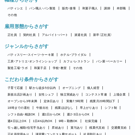
パティシエ
パン職人・パン製造
販売・接客
和菓子職人
講師
本部職
その他
雇用形態からさがす
正社員
契約社員
アルバイト・パート
派遣社員
新卒（正社員）
ジャンルからさがす
パティスリー・スイーツ・ケーキ屋
ホテル・ブライダル
工房・アトリエ・オンラインショップ
カフェ・レストラン
パン屋・ベーカリー
製造工場・ラボ
和菓子店
学校・教室
その他
こだわり条件からさがす
子育て応援
駅から徒歩5分以内
オープニング
個人経営
新規出店計画あり
女性シェフ
独立実績あり
コンテスト常連
上場企業
オープンから3年未満
定休日あり
実働7.5時間
残業月20時間以下
18時までの退社
午後出社
残業ほぼなし
早上がりあり
シフト制
シフト自由・相談OK
週1日からOK
週2・3日からOK
週4日以上OK
1日4h以内OK
9時～勤務OK
社保完備
引っ越し補助/住宅手当あり
昇給あり
賞与あり
残業代支給
交通費支給
正社員登用あり
講習費・コンテスト費サポート
社員割引あり