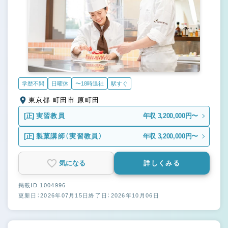
学歴不問
日曜休
〜18時退社
駅すぐ
東京都 町田市 原町田
[正]
実習教員
年収 3,200,000円〜
[正]
製菓講師（実習教員）
年収 3,200,000円〜
気になる
詳しくみる
掲載ID 1004996
更新日：2026年07月15日
終了日：2026年10月06日