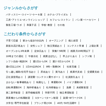
ジャンルからさがす
パティスリー・スイーツ・ケーキ屋
ホテル・ブライダル
工房・アトリエ・オンラインショップ
カフェ・レストラン
パン屋・ベーカリー
製造工場・ラボ
和菓子店
学校・教室
その他
こだわり条件からさがす
子育て応援
駅から徒歩5分以内
オープニング
個人経営
新規出店計画あり
女性シェフ
独立実績あり
コンテスト常連
上場企業
オープンから3年未満
定休日あり
実働7.5時間
残業月20時間以下
18時までの退社
午後出社
残業ほぼなし
早上がりあり
シフト制
シフト自由・相談OK
週1日からOK
週2・3日からOK
週4日以上OK
1日4h以内OK
9時～勤務OK
社保完備
引っ越し補助/住宅手当あり
昇給あり
賞与あり
残業代支給
交通費支給
正社員登用あり
講習費・コンテスト費サポート
社員割引あり
まかない・食事補助あり
転勤なし
車通勤OK
バイク通勤OK
自転車通勤OK
海外研修あり
社内研修あり
急募
未経験歓迎
第二新卒歓迎
若手積極採用
学歴不問
独立希望歓迎
異業種からの転職歓迎
Uターン・Iターン歓迎
副業・WワークOK
大学生・専門学生歓迎
ブランク明けOK
40代・50代活躍中