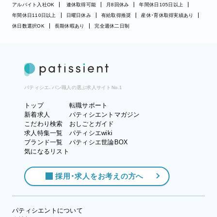
アルバイト入社OK
連休取得可能
月8回休み
年間休日105日以上
年間休日110日以上
日曜日休み
有給取得推奨
産休・育休取得実績あり
休日数選択OK
長期休暇あり
完全週休二日制
パティシエ、パン職人の選ぶ求人サイトNo.1
トップ
転職サポート
新着求人
パティシエントマガジン
こだわり検索
おしごとガイド
求人特集一覧
パティシエwiki
ブランド一覧
パティシエ世論BOX
気になるリスト
採用・求人をお考えの方へ
パティシエントについて