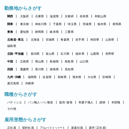
勤務地からさがす
関西
大阪府
兵庫県
滋賀県
京都府
奈良県
和歌山県
関東
東京都
神奈川県
千葉県
埼玉県
茨城県
栃木県
群馬県
東海
愛知県
静岡県
岐阜県
三重県
北海道・東北
北海道
宮城県
青森県
岩手県
秋田県
山形県
福島県
北陸・甲信越
新潟県
富山県
石川県
福井県
山梨県
長野県
中国
広島県
岡山県
島根県
鳥取県
山口県
四国
愛媛県
香川県
徳島県
高知県
九州・沖縄
福岡県
佐賀県
長崎県
熊本県
大分県
宮崎県
鹿児島県
沖縄県
職種からさがす
パティシエ
パン職人・パン製造
販売・接客
和菓子職人
講師
本部職
その他
雇用形態からさがす
正社員
契約社員
アルバイト・パート
派遣社員
新卒（正社員）