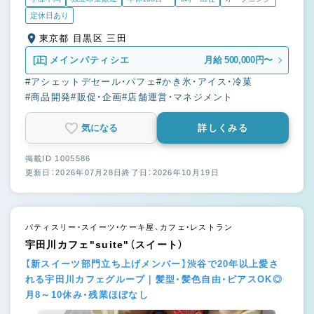
定休日あり
東京都 目黒区 三田
[正]
メインパティシエ
月給 500,000円〜
#アシェットデセール・パフェ
#かき氷・アイス・冷菓
#商品開発
#販促・企画
#店舗運営・マネジメント
気になる
詳しくみる
掲載ID 1005586
更新日：2026年07月28日
終了日：2026年10月19日
パティスリー・スイーツ・ケーキ屋、カフェ・レストラン
宇田川カフェ"suite"（スイート）
【新スイーツ部門立ち上げメンバー】渋谷で20年以上愛さ
れる宇田川カフェグループ｜髪型・髪色自由・ピアスOK◎
月8～10休み・残業ほぼなし