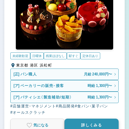
未経験歓迎
日曜休
残業ほぼなし
駅すぐ
定休日あり
東京都 港区 浜松町
[正]
パン職人
月給 240,000円〜
[ア]
ベーカリーの販売・接客
時給 1,300円〜
[ア]
パティシエ（製造補助/短期）
時給 1,300円〜
#店舗運営・マネジメント
#商品開発
#食パン・菓子パン
#オールスクラッチ
気になる
詳しくみる