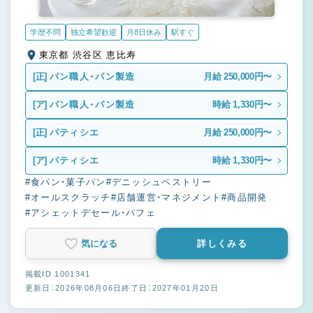
学歴不問
独立希望歓迎
月8日休み
駅すぐ
東京都 渋谷区 恵比寿
[正]
パン職人・パン製造
月給 250,000円〜
[ア]
パン職人・パン製造
時給 1,330円〜
[正]
パティシエ
月給 250,000円〜
[ア]
パティシエ
時給 1,330円〜
#食パン・菓子パン
#デニッシュペストリー
#オールスクラッチ
#店舗運営・マネジメント
#商品開発
#アシェットデセール・パフェ
気になる
詳しくみる
掲載ID 1001341
更新日：2026年08月06日
終了日：2027年01月20日