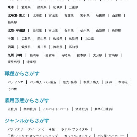
東海
愛知県
静岡県
岐阜県
三重県
北海道・東北
北海道
宮城県
青森県
岩手県
秋田県
山形県
福島県
北陸・甲信越
新潟県
富山県
石川県
福井県
山梨県
長野県
中国
広島県
岡山県
島根県
鳥取県
山口県
四国
愛媛県
香川県
徳島県
高知県
九州・沖縄
福岡県
佐賀県
長崎県
熊本県
大分県
宮崎県
鹿児島県
沖縄県
職種からさがす
パティシエ
パン職人・パン製造
販売・接客
和菓子職人
講師
本部職
その他
雇用形態からさがす
正社員
契約社員
アルバイト・パート
派遣社員
新卒（正社員）
ジャンルからさがす
パティスリー・スイーツ・ケーキ屋
ホテル・ブライダル
工房・アトリエ・オンラインショップ
カフェ・レストラン
パン屋・ベーカリー