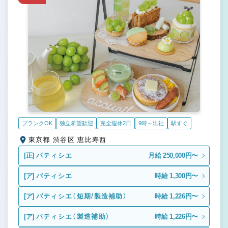
ブランクOK
独立希望歓迎
完全週休2日
9時～出社
駅すぐ
東京都 渋谷区 恵比寿西
[正]
パティシエ
月給 250,000円〜
[ア]
パティシエ
時給 1,300円〜
[ア]
パティシエ（短期/製造補助）
時給 1,226円〜
[ア]
パティシエ（製造補助）
時給 1,226円〜