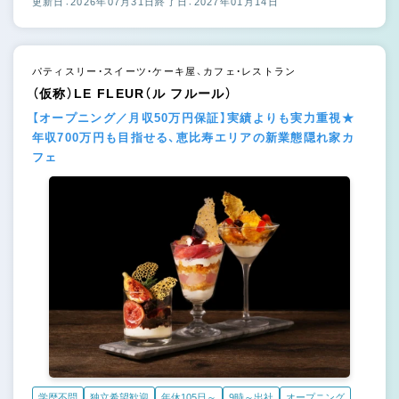
更新日：2026年07月31日
終了日：2027年01月14日
パティスリー・スイーツ・ケーキ屋、カフェ・レストラン
（仮称）LE FLEUR（ル フルール）
【オープニング／月収50万円保証】実績よりも実力重視★
年収700万円も目指せる、恵比寿エリアの新業態隠れ家カ
フェ
学歴不問
独立希望歓迎
年休105日～
9時～出社
オープニング