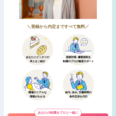
＼登録から内定まですべて無料／
あなたにピッタリの
面接対策、書類添削を
求人をご紹介
転職のプロが徹底サポート
職場のリアルな
給与、休み、労働時間の
情報がわかる
条件交渉を代行
あなたの転職をプロと一緒に