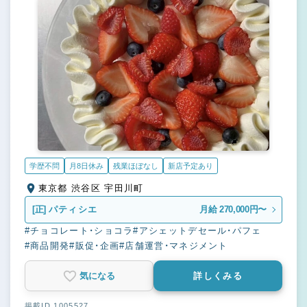
学歴不問
月8日休み
残業ほぼなし
新店予定あり
東京都 渋谷区 宇田川町
[正]
パティシエ
月給 270,000円〜
#チョコレート・ショコラ
#アシェットデセール・パフェ
#商品開発
#販促・企画
#店舗運営・マネジメント
気になる
詳しくみる
掲載ID 1005527