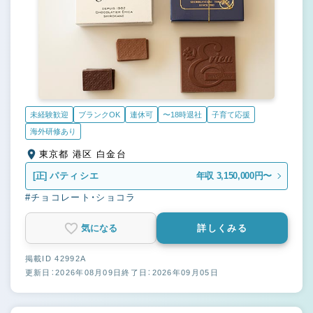
未経験歓迎
ブランクOK
連休可
〜18時退社
子育て応援
海外研修あり
東京都 港区 白金台
[正]
パティシエ
年収 3,150,000円〜
#チョコレート・ショコラ
気になる
詳しくみる
掲載ID 42992A
更新日：2026年08月09日
終了日：2026年09月05日