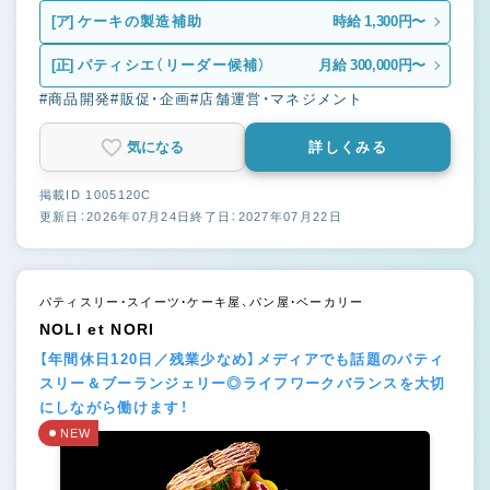
[ア]
ケーキの製造補助
時給 1,300円〜
[正]
パティシエ（リーダー候補）
月給 300,000円〜
#商品開発
#販促・企画
#店舗運営・マネジメント
気になる
詳しくみる
掲載ID 1005120C
更新日：2026年07月24日
終了日：2027年07月22日
パティスリー・スイーツ・ケーキ屋、パン屋・ベーカリー
NOLI et NORI
【年間休日120日／残業少なめ】メディアでも話題のパティ
スリー＆ブーランジェリー◎ライフワークバランスを大切
にしながら働けます！
NEW