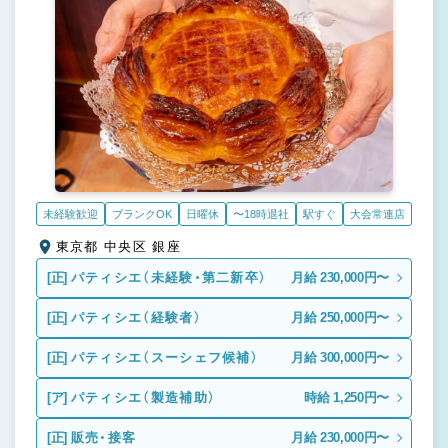
未経験歓迎
ブランクOK
日曜休
〜18時退社
駅すぐ
大会常連店
東京都 中央区 銀座
[正]
パティシエ（未経験・第二新卒）
月給 230,000円〜
[正]
パティシエ（経験者）
月給 250,000円〜
[正]
パティシエ（スーシェフ候補）
月給 300,000円〜
[ア]
パティシエ（製造補助）
時給 1,250円〜
[正]
販売・接客
月給 230,000円〜