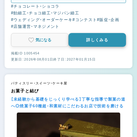
#チョコレート・ショコラ
#飴細工・チョコ細工・マジパン細工
#ウェディング・オーダーケーキ
#コンテスト
#販促・企画
#店舗運営・マネジメント
気になる
詳しくみる
掲載ID 1005454
更新日：2026年08月01日
終了日：2027年01月15日
パティスリー・スイーツ・ケーキ屋
お菓子と結び
【未経験から基礎をじっくり学べる】丁寧な指導で製菓の道
へ◎焼菓子60種超・和素材にこだわるお店で技術を磨ける