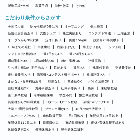
製造工場・ラボ
和菓子店
学校・教室
その他
こだわり条件からさがす
子育て応援
駅から徒歩5分以内
オープニング
個人経営
新規出店計画あり
女性シェフ
独立実績あり
コンテスト常連
上場企業
オープンから3年未満
定休日あり
実働7.5時間
残業月20時間以下
18時までの退社
午後出社
残業ほぼなし
早上がりあり
シフト制
シフト自由・相談OK
週1日からOK
週2・3日からOK
週4日以上OK
1日4h以内OK
9時～勤務OK
社保完備
引っ越し補助/住宅手当あり
昇給あり
賞与あり
残業代支給
交通費支給
正社員登用あり
講習費・コンテスト費サポート
社員割引あり
まかない・食事補助あり
転勤なし
車通勤OK
バイク通勤OK
自転車通勤OK
海外研修あり
社内研修あり
急募
未経験歓迎
第二新卒歓迎
若手積極採用
学歴不問
独立希望歓迎
異業種からの転職歓迎
Uターン・Iターン歓迎
副業・WワークOK
大学生・専門学生歓迎
ブランク明けOK
40代・50代活躍中
アルバイト入社OK
連休取得可能
月8回休み
年間休日105日以上
年間休日110日以上
日曜日休み
有給取得推奨
産休・育休取得実績あり
休日数選択OK
長期休暇あり
完全週休二日制