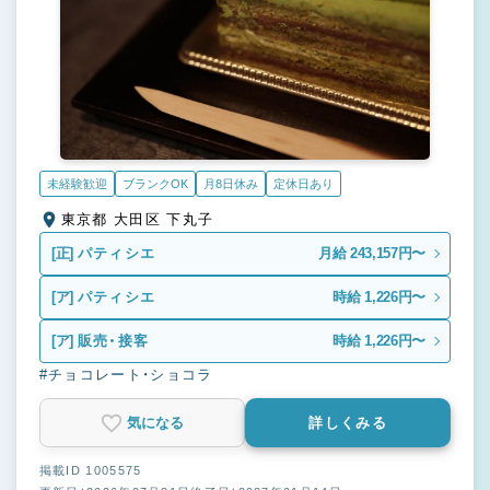
未経験歓迎
ブランクOK
月8日休み
定休日あり
東京都 大田区 下丸子
[正]
パティシエ
月給 243,157円〜
[ア]
パティシエ
時給 1,226円〜
[ア]
販売・接客
時給 1,226円〜
#チョコレート・ショコラ
気になる
詳しくみる
掲載ID 1005575