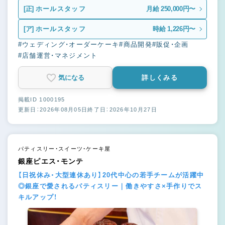
[正]
ホールスタッフ
月給 250,000円〜
[ア]
ホールスタッフ
時給 1,226円〜
#ウェディング・オーダーケーキ
#商品開発
#販促・企画
#店舗運営・マネジメント
気になる
詳しくみる
掲載ID 1000195
更新日：2026年08月05日
終了日：2026年10月27日
パティスリー・スイーツ・ケーキ屋
銀座ピエス・モンテ
【日祝休み・大型連休あり】20代中心の若手チームが活躍中
◎銀座で愛されるパティスリー｜働きやすさ×手作りでス
キルアップ！