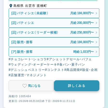
島根県 出雲市 渡橋町
[正]
パティシエ（未経験）
月給 184,000円〜
[正]
パティシエ
月給 200,000円〜
[正]
パティシエ（リーダー候補）
月給 250,000円〜
[正]
販売・接客
月給 184,000円〜
[ア]
販売・接客
時給 1,033円〜
#チョコレート・ショコラ
#アシェットデセール・パフェ
#ウェディング・オーダーケーキ
#食パン・菓子パン
#デニッシュペストリー
#コンテスト
#商品開発
#販促・企画
#店舗運営・マネジメント
気になる
詳しくみる
掲載ID 1005464
更新日：2026年05月28日
終了日：2026年11月11日