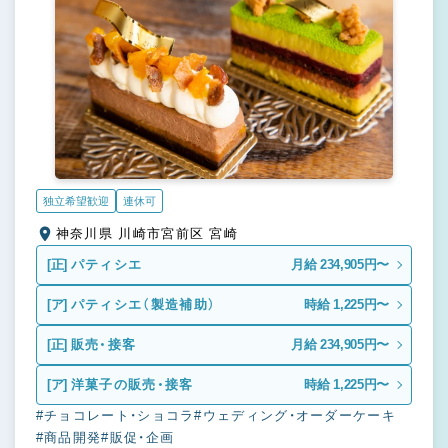
独立希望歓迎
連休可
神奈川県 川崎市宮前区 宮崎
[正]
パティシエ
月給 234,905円〜
[ア]
パティシエ（製造補助）
時給 1,225円〜
[正]
販売・接客
月給 234,905円〜
[ア]
洋菓子の販売・接客
時給 1,225円〜
#チョコレート・ショコラ
#ウェディング・オーダーケーキ
#商品開発
#販促・企画