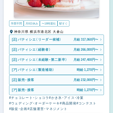
学歴不問
月8日休み
〜18時退社
駅すぐ
神奈川県 横浜市港北区 大倉山
[正]
パティシエ（リーダー候補）
月給 317,060円〜
[正]
パティシエ（経験者）
月給 266,000円〜
[正]
パティシエ（未経験・第二新卒）
月給 247,400円〜
[ア]
パティシエ（製造補助）
時給 1,270円〜
[正]
販売・接客
月給 232,000円〜
[ア]
販売・接客
時給 1,270円〜
#チョコレート・ショコラ
#かき氷・アイス・冷菓
#ウェディング・オーダーケーキ
#商品開発
#コンテスト
#販促・企画
#店舗運営・マネジメント