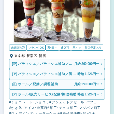
未経験歓迎
ブランクOK
週4日～
連休可
駅すぐ
新店予定あり
東京都 新宿区 新宿
[正]
パティシエ／パティシエ補助／調
月給 260,000円〜
理補助
[ア]
パティシエ／パティシエ補助／調理
時給 1,226円〜
補助
[正]
ホール／配膳／調理補助
月給 250,000円〜
[ア]
ホール/販売サービス/配膳/調理補助
時給 1,226円〜
#チョコレート・ショコラ
#アシェットデセール・パフェ
#かき氷・アイス・冷菓
#飴細工・チョコ細工・マジパン細工
#ウェディング・オーダーケーキ
#商品開発
#販促・企画