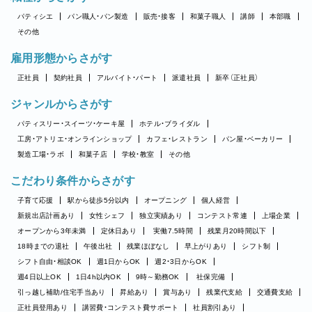
パティシエ
パン職人・パン製造
販売・接客
和菓子職人
講師
本部職
その他
雇用形態からさがす
正社員
契約社員
アルバイト・パート
派遣社員
新卒（正社員）
ジャンルからさがす
パティスリー・スイーツ・ケーキ屋
ホテル・ブライダル
工房・アトリエ・オンラインショップ
カフェ・レストラン
パン屋・ベーカリー
製造工場・ラボ
和菓子店
学校・教室
その他
こだわり条件からさがす
子育て応援
駅から徒歩5分以内
オープニング
個人経営
新規出店計画あり
女性シェフ
独立実績あり
コンテスト常連
上場企業
オープンから3年未満
定休日あり
実働7.5時間
残業月20時間以下
18時までの退社
午後出社
残業ほぼなし
早上がりあり
シフト制
シフト自由・相談OK
週1日からOK
週2・3日からOK
週4日以上OK
1日4h以内OK
9時～勤務OK
社保完備
引っ越し補助/住宅手当あり
昇給あり
賞与あり
残業代支給
交通費支給
正社員登用あり
講習費・コンテスト費サポート
社員割引あり