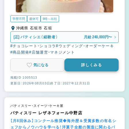
学歴不問
連休可
9時～出社
沖縄県 石垣市 石垣
[正]
パティシエ（経験者）
月給 240,000円〜
#チョコレート・ショコラ
#ウェディング・オーダーケーキ
#商品開発
#店舗運営・マネジメント
気になる
詳しくみる
掲載ID 1005513
更新日：2026年08月03日
終了日：2027年12月31日
パティスリー・スイーツ・ケーキ屋
パティスリー レザネフォール中野店
【月8回休み】コンクール推奨◆海外歴＆受賞多数の有名シ
ェフからノウハウを学べる！洋菓子全般の製造に関わるパ