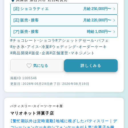
[正]
ショコラティエ
月給 250,000円〜
[正]
販売・接客
月給 220,000円〜
[ア]
販売・接客
時給 1,050円〜
#チョコレート・ショコラ
#アシェットデセール・パフェ
#かき氷・アイス・冷菓
#ウェディング・オーダーケーキ
#商品開発
#販促・企画
#店舗運営・マネジメント
気になる
詳しくみる
掲載ID 1005546
更新日：2026年05月28日
終了日：2026年08月19日
パティスリー・スイーツ・ケーキ屋
マリオネット洋菓子店
【繁忙期以外は定時退勤】地域に根ざしたパティスリー｜デ
コレーションケーキやシフォンケーキが人気！生菓子を極