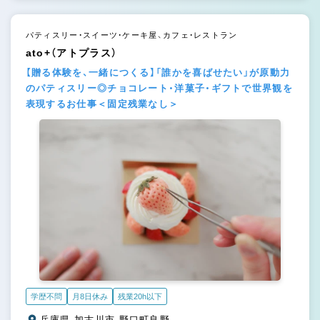
パティスリー・スイーツ・ケーキ屋、カフェ・レストラン
ato+（アトプラス）
【贈る体験を、一緒につくる】「誰かを喜ばせたい」が原動力
のパティスリー◎チョコレート・洋菓子・ギフトで世界観を
表現するお仕事＜固定残業なし＞
学歴不問
月8日休み
残業20h以下
兵庫県 加古川市 野口町良野