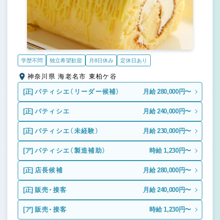
学歴不問
独立希望歓迎
月8日休み
定休日あり
神奈川県 海老名市 東柏ケ谷
[正]
パティシエ（リーダー候補）
月給 280,000円〜
[正]
パティシエ
月給 240,000円〜
[正]
パティシエ（未経験）
月給 230,000円〜
[ア]
パティシエ（製造補助）
時給 1,230円〜
[正]
店長候補
月給 280,000円〜
[正]
販売・接客
月給 240,000円〜
[ア]
販売・接客
時給 1,230円〜