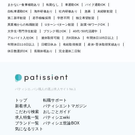
まかない・食事補助あり
転勤なし
車通勤OK
バイク通勤OK
自転車通勤OK
海外研修あり
社内研修あり
急募
未経験歓迎
第二新卒歓迎
若手積極採用
学歴不問
独立希望歓迎
異業種からの転職歓迎
Uターン・Iターン歓迎
副業・WワークOK
大学生・専門学生歓迎
ブランク明けOK
40代・50代活躍中
アルバイト入社OK
連休取得可能
月8回休み
年間休日105日以上
年間休日110日以上
日曜日休み
有給取得推奨
産休・育休取得実績あり
休日数選択OK
長期休暇あり
完全週休二日制
パティシエ、パン職人の選ぶ求人サイトNo.1
トップ
転職サポート
新着求人
パティシエントマガジン
こだわり検索
おしごとガイド
求人特集一覧
パティシエwiki
ブランド一覧
パティシエ世論BOX
気になるリスト