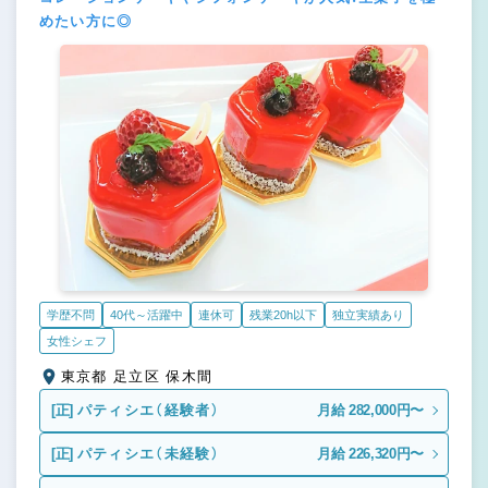
めたい方に◎
学歴不問
40代～活躍中
連休可
残業20h以下
独立実績あり
女性シェフ
東京都 足立区 保木間
[正]
パティシエ（経験者）
月給 282,000円〜
[正]
パティシエ（未経験）
月給 226,320円〜