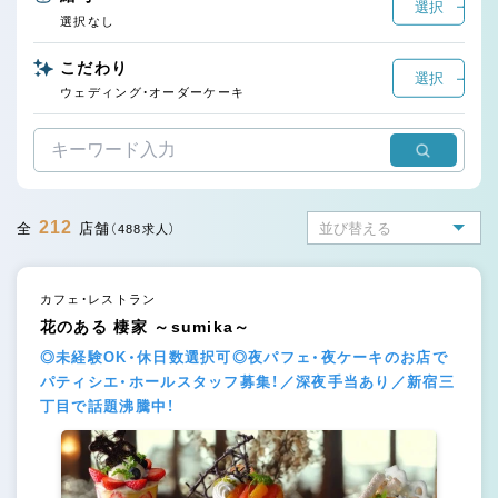
選択
選択なし
こだわり
選択
ウェディング・オーダーケーキ
212
全
店舗
（488求人）
カフェ・レストラン
花のある 棲家 ～sumika～
◎未経験OK・休日数選択可◎夜パフェ・夜ケーキのお店で
パティシエ・ホールスタッフ募集！／深夜手当あり／新宿三
丁目で話題沸騰中！