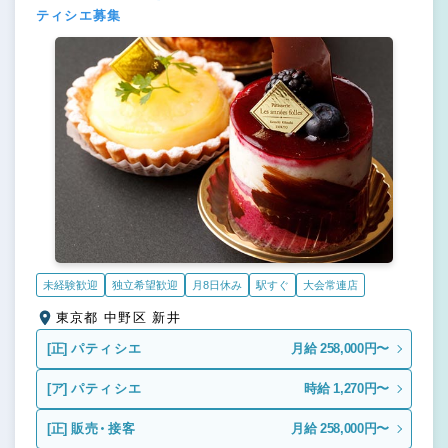
ティシエ募集
未経験歓迎
独立希望歓迎
月8日休み
駅すぐ
大会常連店
東京都 中野区 新井
[正]
パティシエ
月給 258,000円〜
[ア]
パティシエ
時給 1,270円〜
[正]
販売・接客
月給 258,000円〜