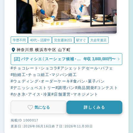
学歴不問
40代～活躍中
完全週休2日
駅すぐ
大会常連店
神奈川県 横浜市中区 山下町
[正]
パティシエ（スーシェフ候補・シ
年収 3,800,000円〜
ェフ候補も含む）
#チョコレート・ショコラ
#アシェットデセール・パフェ
#飴細工・チョコ細工・マジパン細工
#ウェディング・オーダーケーキ
#食パン・菓子パン
#デニッシュペストリー
#調理パン
#商品開発
#コンテスト
#かき氷・アイス・冷菓
#店舗運営・マネジメント
気になる
詳しくみる
掲載ID 1000017
更新日：2026年06月16日
終了日：2026年11月30日