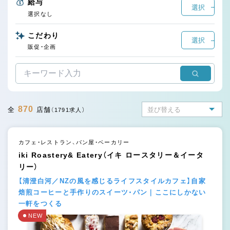
給与
選択
選択なし
こだわり
選択
販促・企画
870
全
店舗
（1791求人）
カフェ・レストラン、パン屋・ベーカリー
iki Roastery& Eatery（イキ ロースタリー＆イータ
リー）
【清澄白河／NZの風を感じるライフスタイルカフェ】自家
焙煎コーヒーと手作りのスイーツ・パン｜ここにしかない
一軒をつくる
NEW