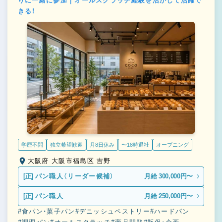
りに一緒に参加｜オールスクラッチ経験を活かして活躍で
きる！
学歴不問
独立希望歓迎
月8日休み
〜18時退社
オープニング
大阪府 大阪市福島区 吉野
[正]
パン職人（リーダー候補）
月給 300,000円〜
[正]
パン職人
月給 250,000円〜
#食パン・菓子パン
#デニッシュペストリー
#ハードパン