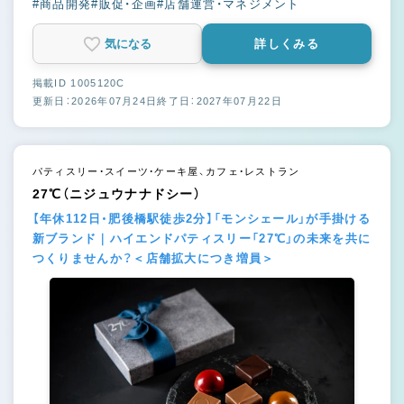
#商品開発
#販促・企画
#店舗運営・マネジメント
気になる
詳しくみる
掲載ID 1005120C
更新日：2026年07月24日
終了日：2027年07月22日
パティスリー・スイーツ・ケーキ屋、カフェ・レストラン
27℃（ニジュウナナドシー）
【年休112日・肥後橋駅徒歩2分】「モンシェール」が手掛ける
新ブランド｜ハイエンドパティスリー「27℃」の未来を共に
つくりませんか？＜店舗拡大につき増員＞