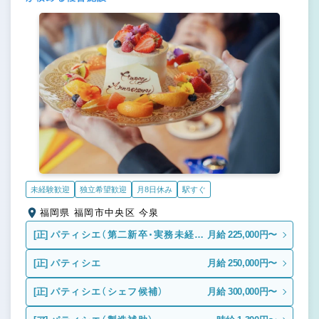
未経験歓迎
独立希望歓迎
月8日休み
駅すぐ
福岡県 福岡市中央区 今泉
[正]
パティシエ（第二新卒・実務未経
月給 225,000円〜
験）
[正]
パティシエ
月給 250,000円〜
[正]
パティシエ（シェフ候補）
月給 300,000円〜