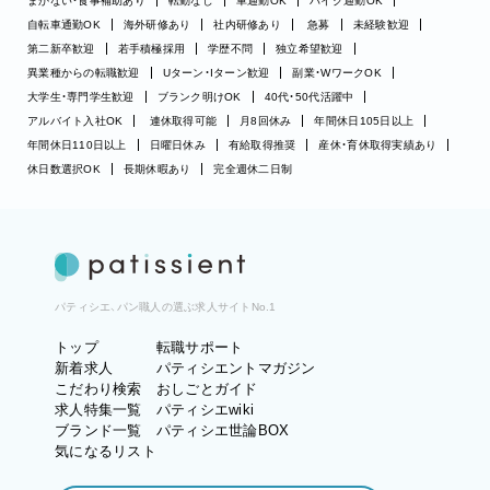
まかない・食事補助あり
転勤なし
車通勤OK
バイク通勤OK
自転車通勤OK
海外研修あり
社内研修あり
急募
未経験歓迎
第二新卒歓迎
若手積極採用
学歴不問
独立希望歓迎
異業種からの転職歓迎
Uターン・Iターン歓迎
副業・WワークOK
大学生・専門学生歓迎
ブランク明けOK
40代・50代活躍中
アルバイト入社OK
連休取得可能
月8回休み
年間休日105日以上
年間休日110日以上
日曜日休み
有給取得推奨
産休・育休取得実績あり
休日数選択OK
長期休暇あり
完全週休二日制
パティシエ、パン職人の選ぶ求人サイトNo.1
トップ
転職サポート
新着求人
パティシエントマガジン
こだわり検索
おしごとガイド
求人特集一覧
パティシエwiki
ブランド一覧
パティシエ世論BOX
気になるリスト