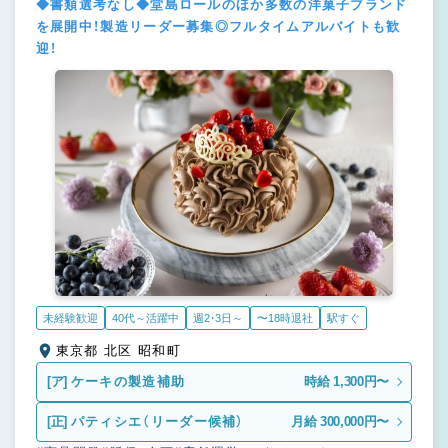
◆書類選考なし◆堂島ロールのほか多数の洋菓子ブランド
を展開中！製造リーダー募集◎フルタイムアルバイトも歓
迎！
未経験歓迎
40代～活躍中
週2・3日～
〜18時退社
駅すぐ
東京都 北区 昭和町
[ア]
ケーキの製造補助
時給 1,300円〜
[正]
パティシエ（リーダー候補）
月給 300,000円〜