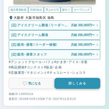
独立希望歓迎
月8日休み
早上がり可
駅すぐ
オープニング
大阪府 大阪市福島区 福島
[正]
アイスクリーム製造（リーダー候
月給 300,000円〜
補）
[正]
アイスクリーム製造
月給 260,000円〜
[正]
販売・接客（リーダー候補）
月給 300,000円〜
[正]
販売・接客スタッフ
月給 260,000円〜
#アシェットデセール・パフェ
#かき氷・アイス・冷菓
#商品開発
#コンテスト
#販促・企画
#店舗運営・マネジメント
#チョコレート・ショコラ
気になる
詳しくみる
掲載ID 1005521A
更新日：2026年04月13日
終了日：2027年12月31日