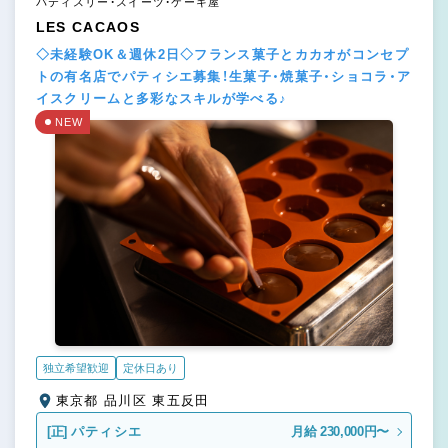
パティスリー・スイーツ・ケーキ屋
LES CACAOS
◇未経験OK＆週休2日◇フランス菓子とカカオがコンセプ
トの有名店でパティシエ募集！生菓子・焼菓子・ショコラ・ア
イスクリームと多彩なスキルが学べる♪
NEW
独立希望歓迎
定休日あり
東京都 品川区 東五反田
[正]
パティシエ
月給 230,000円〜