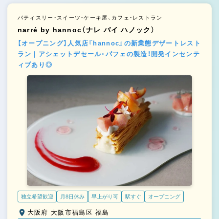
パティスリー・スイーツ・ケーキ屋、カフェ・レストラン
narré by hannoc（ナレ バイ ハノック）
【オープニング】人気店『hannoc』の新業態デザートレスト
ラン｜アシェットデセール・パフェの製造！開発インセンテ
ィブあり◎
独立希望歓迎
月8日休み
早上がり可
駅すぐ
オープニング
大阪府 大阪市福島区 福島