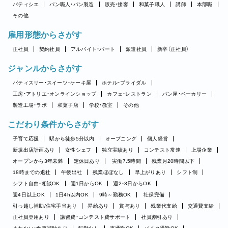
パティシエ
パン職人・パン製造
販売・接客
和菓子職人
講師
本部職
その他
雇用形態からさがす
正社員
契約社員
アルバイト・パート
派遣社員
新卒（正社員）
ジャンルからさがす
パティスリー・スイーツ・ケーキ屋
ホテル・ブライダル
工房・アトリエ・オンラインショップ
カフェ・レストラン
パン屋・ベーカリー
製造工場・ラボ
和菓子店
学校・教室
その他
こだわり条件からさがす
子育て応援
駅から徒歩5分以内
オープニング
個人経営
新規出店計画あり
女性シェフ
独立実績あり
コンテスト常連
上場企業
オープンから3年未満
定休日あり
実働7.5時間
残業月20時間以下
18時までの退社
午後出社
残業ほぼなし
早上がりあり
シフト制
シフト自由・相談OK
週1日からOK
週2・3日からOK
週4日以上OK
1日4h以内OK
9時～勤務OK
社保完備
引っ越し補助/住宅手当あり
昇給あり
賞与あり
残業代支給
交通費支給
正社員登用あり
講習費・コンテスト費サポート
社員割引あり