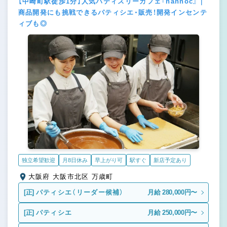
【中崎町駅徒歩1分】人気パティスリーカフェ『hannoc』｜
商品開発にも挑戦できるパティシエ・販売！開発インセンテ
ィブも◎
独立希望歓迎
月8日休み
早上がり可
駅すぐ
新店予定あり
大阪府 大阪市北区 万歳町
[正]
パティシエ（リーダー候補）
月給 280,000円〜
[正]
パティシエ
月給 250,000円〜