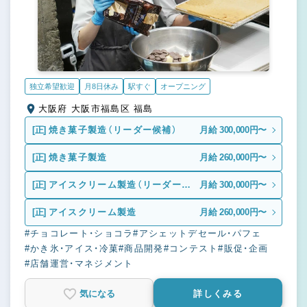
独立希望歓迎
月8日休み
駅すぐ
オープニング
大阪府 大阪市福島区 福島
[正]
焼き菓子製造（リーダー候補）
月給 300,000円〜
[正]
焼き菓子製造
月給 260,000円〜
[正]
アイスクリーム製造（リーダー候
月給 300,000円〜
補）
[正]
アイスクリーム製造
月給 260,000円〜
#チョコレート・ショコラ
#アシェットデセール・パフェ
#かき氷・アイス・冷菓
#商品開発
#コンテスト
#販促・企画
#店舗運営・マネジメント
気になる
詳しくみる