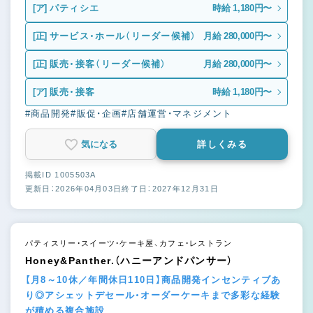
[ア]
パティシエ
時給 1,180円〜
[正]
サービス・ホール（リーダー候補）
月給 280,000円〜
[正]
販売・接客（リーダー候補）
月給 280,000円〜
[ア]
販売・接客
時給 1,180円〜
#商品開発
#販促・企画
#店舗運営・マネジメント
気になる
詳しくみる
掲載ID 1005503A
更新日：2026年04月03日
終了日：2027年12月31日
パティスリー・スイーツ・ケーキ屋、カフェ・レストラン
Honey&Panther.（ハニーアンドパンサー）
【月8～10休／年間休日110日】商品開発インセンティブあ
り◎アシェットデセール・オーダーケーキまで多彩な経験
が積める複合施設