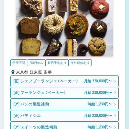
学歴不問
月8日休み
新店予定あり
海外研修あり
東京都 江東区 常盤
[正]
シェフブーランジェ（ベーカー）
月給 330,000円〜
[正]
ブーランジェ（ベーカー）
月給 230,000円〜
[ア]
パンの製造補助
時給 1,230円〜
[正]
パティシエ
月給 230,000円〜
[ア]
スイーツの製造補助
時給 1,230円〜