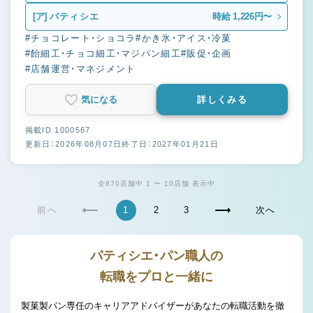
[ア]
パティシエ
時給 1,226円〜
#チョコレート・ショコラ
#かき氷・アイス・冷菓
#飴細工・チョコ細工・マジパン細工
#販促・企画
#店舗運営・マネジメント
気になる
詳しくみる
掲載ID 1000567
更新日：2026年08月07日
終了日：2027年01月21日
全870店舗中 1 〜 10店舗 表示中
前へ
1
2
3
次へ
パティシエ・パン職人の
転職をプロと一緒に
製菓製パン専任のキャリアアドバイザーがあなたの転職活動を徹