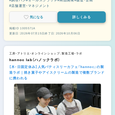
#調理パン
#オールスクラッチ
#商品開発
#販促・企画
#店舗運営・マネジメント
気になる
詳しくみる
掲載ID 1005571A
更新日：2026年07月15日
終了日：2026年10月06日
工房・アトリエ・オンラインショップ、製造工場・ラボ
hannoc lab（ハノックラボ）
【木・日固定休み】人気パティスリーカフェ『hannoc』の製
造ラボ｜焼き菓子やアイスクリームの製造で複数ブランド
に携われる