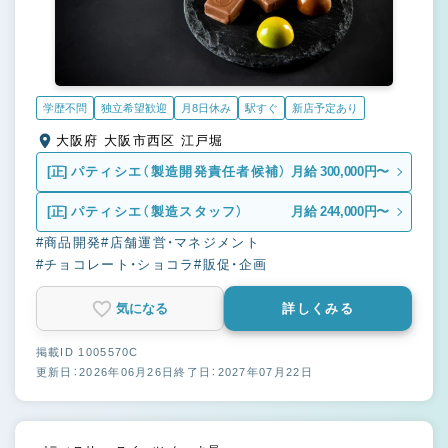
学歴不問
独立希望歓迎
月8日休み
駅すぐ
新店予定あり
大阪府 大阪市西区 江戸堀
[正]
パティシエ（製造開発責任者候補）
月給 300,000円〜
[正]
パティシエ（製造スタッフ）
月給 244,000円〜
#商品開発
#店舗運営・マネジメント
#チョコレート・ショコラ
#販促・企画
気になる
詳しくみる
掲載ID 1005570C
更新日：2026年06月26日
終了日：2027年07月22日