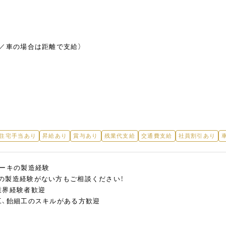
円／車の場合は距離で支給）
/住宅手当あり
昇給あり
賞与あり
残業代支給
交通費支給
社員割引あり
ケーキの製造経験
の製造経験がない方もご相談ください！
業界経験者歓迎
工、飴細工のスキルがある方歓迎