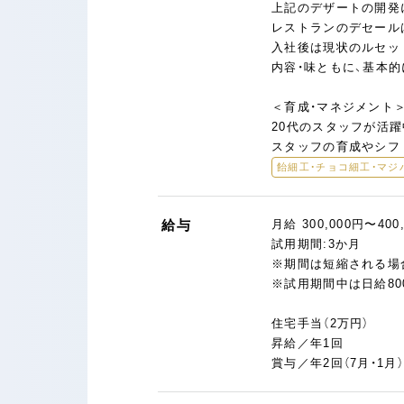
上記のデザートの開発
レストランのデセール
入社後は現状のルセッ
内容・味ともに、基本
＜育成・マネジメント
20代のスタッフが活躍
スタッフの育成やシフ
飴細工・チョコ細工・マジ
給与
月給 300,000円〜400
試用期間:3か月
※期間は短縮される場
※試用期間中は日給800
住宅手当（2万円）
昇給／年1回
賞与／年2回（7月・1月