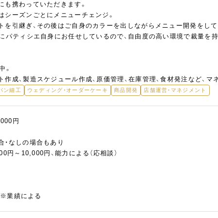
にも携わっていただきます。
はシーズンごとにメニューチェンジ。
トを引継ぎ、その後はご自身のカラーを出しながらメニュー開発をして
的にパティシエ自身にお任せしているので、自由度の高い環境で裁量を持
＞
中。
ト作成、製造スケジュール作成、原価管理、在庫管理、食材発注など、マ
パン細工
ウェディング・オーダーケーキ
商品開発
店舗運営・マネジメント
,000円
合・なしの場合もあり
0円～10,000円、能力による（応相談）
）※業績による