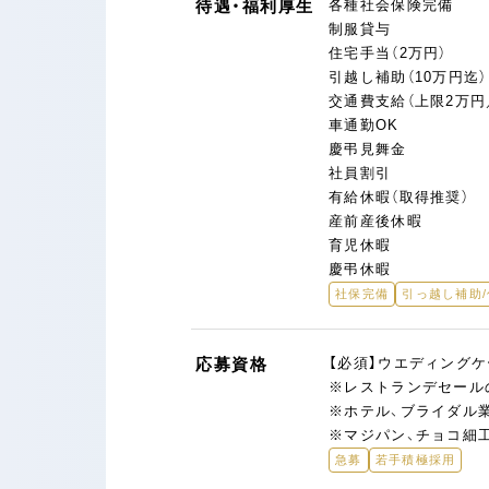
待遇・福利厚生
各種社会保険完備
制服貸与
住宅手当（2万円）
引越し補助（10万円迄）
交通費支給（上限2万
車通勤OK
慶弔見舞金
社員割引
有給休暇（取得推奨）
産前産後休暇
育児休暇
慶弔休暇
社保完備
引っ越し補助
応募資格
【必須】ウエディング
※レストランデセール
※ホテル、ブライダル
※マジパン、チョコ細
急募
若手積極採用