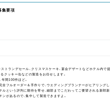
募集要項
レストランデセール、クリスマスケーキ、宴会デザートなどホテル内で
いるクッキー缶などの製造をお任せします。
、年間100件ほど。
完全フルオーダー＆手作りで、ウエディングプランナーがヒアリングし
テルという評判に期待を寄せ、細部までこだわってご要望される新郎新
チンがあるので、集中して製造できますよ。