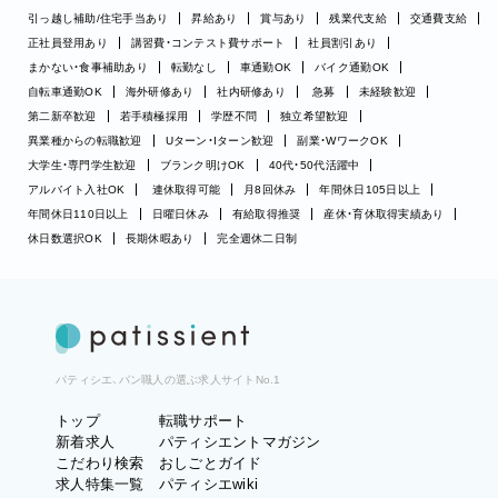
引っ越し補助/住宅手当あり
昇給あり
賞与あり
残業代支給
交通費支給
正社員登用あり
講習費・コンテスト費サポート
社員割引あり
まかない・食事補助あり
転勤なし
車通勤OK
バイク通勤OK
自転車通勤OK
海外研修あり
社内研修あり
急募
未経験歓迎
第二新卒歓迎
若手積極採用
学歴不問
独立希望歓迎
異業種からの転職歓迎
Uターン・Iターン歓迎
副業・WワークOK
大学生・専門学生歓迎
ブランク明けOK
40代・50代活躍中
アルバイト入社OK
連休取得可能
月8回休み
年間休日105日以上
年間休日110日以上
日曜日休み
有給取得推奨
産休・育休取得実績あり
休日数選択OK
長期休暇あり
完全週休二日制
パティシエ、パン職人の選ぶ求人サイトNo.1
トップ
転職サポート
新着求人
パティシエントマガジン
こだわり検索
おしごとガイド
求人特集一覧
パティシエwiki