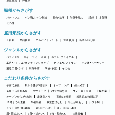
鹿児島県
沖縄県
職種からさがす
パティシエ
パン職人・パン製造
販売・接客
和菓子職人
講師
本部職
その他
雇用形態からさがす
正社員
契約社員
アルバイト・パート
派遣社員
新卒（正社員）
ジャンルからさがす
パティスリー・スイーツ・ケーキ屋
ホテル・ブライダル
工房・アトリエ・オンラインショップ
カフェ・レストラン
パン屋・ベーカリー
製造工場・ラボ
和菓子店
学校・教室
その他
こだわり条件からさがす
子育て応援
駅から徒歩5分以内
オープニング
個人経営
新規出店計画あり
女性シェフ
独立実績あり
コンテスト常連
上場企業
オープンから3年未満
定休日あり
実働7.5時間
残業月20時間以下
18時までの退社
午後出社
残業ほぼなし
早上がりあり
シフト制
シフト自由・相談OK
週1日からOK
週2・3日からOK
週4日以上OK
1日4h以内OK
9時～勤務OK
社保完備