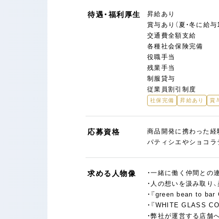
待遇・福利厚生
昇給あり
賞与あり（夏・冬に給与
交通費全額支給
各種社会保険完備
役職手当
残業手当
制服貸与
従業員割引制度
社保完備
昇給あり
賞
応募資格
商品開発に携わった経
パティシエやショコラ
求める人物像
・一緒に働く仲間との
・人の想いを汲み取り
・『green bean t
・『WHITE GLAS
・弊社が運営する店舗