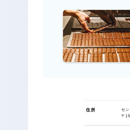
住所
セン
〒1