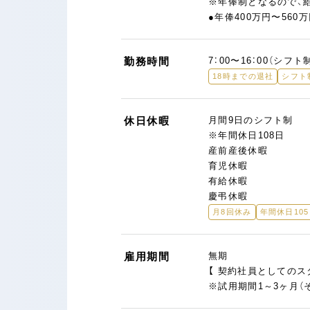
※年俸制となるので、
●年俸400万円〜560
勤務時間
7：00〜16：00（シフ
18時までの退社
シフト
休日休暇
月間9日のシフト制
※年間休日108日
産前産後休暇
育児休暇
有給休暇
慶弔休暇
月8回休み
年間休日10
雇用期間
無期
【 契約社員としてのス
※試用期間1～3ヶ月