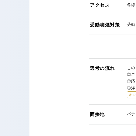
アクセス
各線
受動喫煙対策
受動
選考の流れ
この
◎ご
◎応
◎洋
オ
面接地
パテ