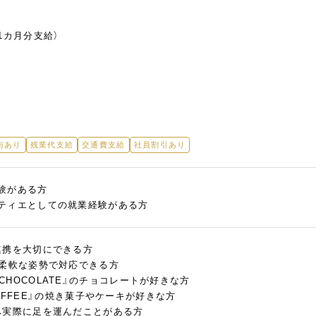
1カ月分支給）
与あり
残業代支給
交通費支給
社員割引あり
験がある方
ティエとしての就業経験がある方
連携を大切にできる方
、柔軟な姿勢で対応できる方
o bar CHOCOLATE』のチョコレートが好きな方
S COFFEE』の焼き菓子やケーキが好きな方
へ実際に足を運んだことがある方