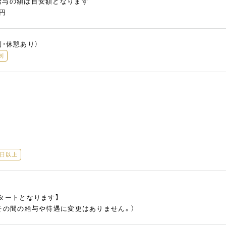
給与の額は目安額となります
万円
ト制・休憩あり）
制
5日以上
タートとなります】
（その間の給与や待遇に変更はありません。）