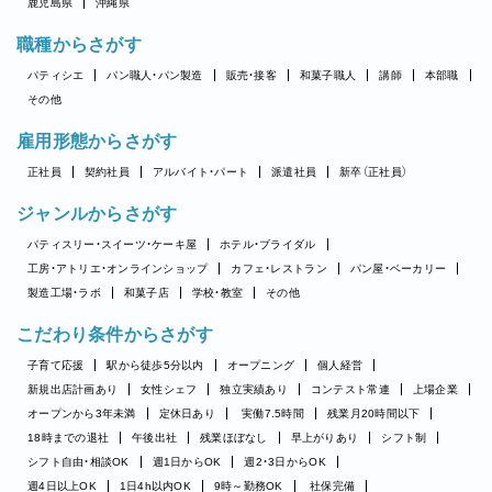
鹿児島県
沖縄県
職種からさがす
パティシエ
パン職人・パン製造
販売・接客
和菓子職人
講師
本部職
その他
雇用形態からさがす
正社員
契約社員
アルバイト・パート
派遣社員
新卒（正社員）
ジャンルからさがす
パティスリー・スイーツ・ケーキ屋
ホテル・ブライダル
工房・アトリエ・オンラインショップ
カフェ・レストラン
パン屋・ベーカリー
製造工場・ラボ
和菓子店
学校・教室
その他
こだわり条件からさがす
子育て応援
駅から徒歩5分以内
オープニング
個人経営
新規出店計画あり
女性シェフ
独立実績あり
コンテスト常連
上場企業
オープンから3年未満
定休日あり
実働7.5時間
残業月20時間以下
18時までの退社
午後出社
残業ほぼなし
早上がりあり
シフト制
シフト自由・相談OK
週1日からOK
週2・3日からOK
週4日以上OK
1日4h以内OK
9時～勤務OK
社保完備