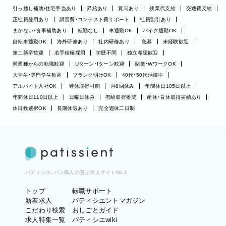
引っ越し補助/住宅手当あり
昇給あり
賞与あり
残業代支給
交通費支給
正社員登用あり
講習費・コンテスト費サポート
社員割引あり
まかない・食事補助あり
転勤なし
車通勤OK
バイク通勤OK
自転車通勤OK
海外研修あり
社内研修あり
急募
未経験歓迎
第二新卒歓迎
若手積極採用
学歴不問
独立希望歓迎
異業種からの転職歓迎
Uターン・Iターン歓迎
副業・WワークOK
大学生・専門学生歓迎
ブランク明けOK
40代・50代活躍中
アルバイト入社OK
連休取得可能
月8回休み
年間休日105日以上
年間休日110日以上
日曜日休み
有給取得推奨
産休・育休取得実績あり
休日数選択OK
長期休暇あり
完全週休二日制
パティシエ、パン職人の選ぶ求人サイトNo.1
トップ
転職サポート
新着求人
パティシエントマガジン
こだわり検索
おしごとガイド
求人特集一覧
パティシエwiki