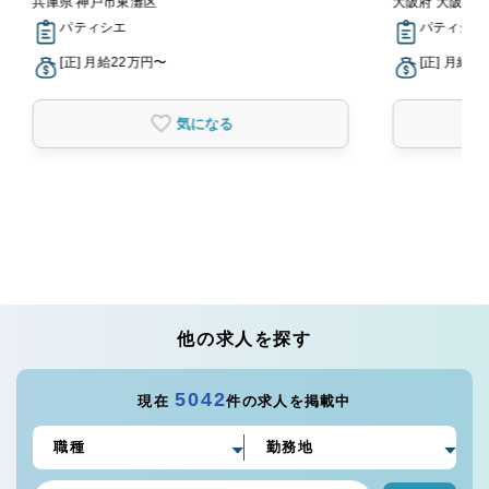
兵庫県 神戸市東灘区
大阪府 大阪市
パティシエ
パティシエ
[正] 月給22万円〜
[正] 月給3
気になる
他の求人を探す
5042
現在
件の求人を掲載中