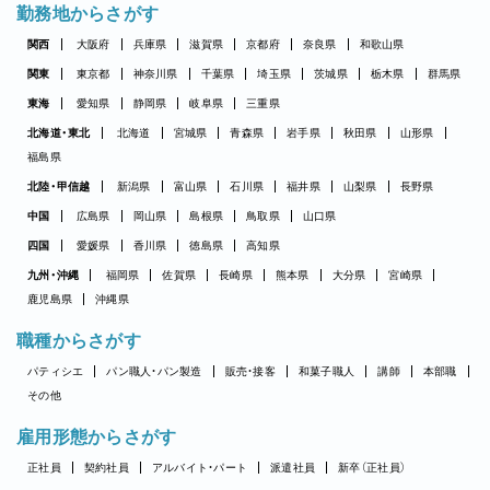
勤務地からさがす
関西
大阪府
兵庫県
滋賀県
京都府
奈良県
和歌山県
関東
東京都
神奈川県
千葉県
埼玉県
茨城県
栃木県
群馬県
東海
愛知県
静岡県
岐阜県
三重県
北海道・東北
北海道
宮城県
青森県
岩手県
秋田県
山形県
福島県
北陸・甲信越
新潟県
富山県
石川県
福井県
山梨県
長野県
中国
広島県
岡山県
島根県
鳥取県
山口県
四国
愛媛県
香川県
徳島県
高知県
九州・沖縄
福岡県
佐賀県
長崎県
熊本県
大分県
宮崎県
鹿児島県
沖縄県
職種からさがす
パティシエ
パン職人・パン製造
販売・接客
和菓子職人
講師
本部職
その他
雇用形態からさがす
正社員
契約社員
アルバイト・パート
派遣社員
新卒（正社員）