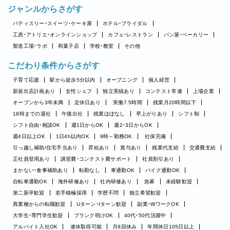
ジャンルからさがす
パティスリー・スイーツ・ケーキ屋
ホテル・ブライダル
工房・アトリエ・オンラインショップ
カフェ・レストラン
パン屋・ベーカリー
製造工場・ラボ
和菓子店
学校・教室
その他
こだわり条件からさがす
子育て応援
駅から徒歩5分以内
オープニング
個人経営
新規出店計画あり
女性シェフ
独立実績あり
コンテスト常連
上場企業
オープンから3年未満
定休日あり
実働7.5時間
残業月20時間以下
18時までの退社
午後出社
残業ほぼなし
早上がりあり
シフト制
シフト自由・相談OK
週1日からOK
週2・3日からOK
週4日以上OK
1日4h以内OK
9時～勤務OK
社保完備
引っ越し補助/住宅手当あり
昇給あり
賞与あり
残業代支給
交通費支給
正社員登用あり
講習費・コンテスト費サポート
社員割引あり
まかない・食事補助あり
転勤なし
車通勤OK
バイク通勤OK
自転車通勤OK
海外研修あり
社内研修あり
急募
未経験歓迎
第二新卒歓迎
若手積極採用
学歴不問
独立希望歓迎
異業種からの転職歓迎
Uターン・Iターン歓迎
副業・WワークOK
大学生・専門学生歓迎
ブランク明けOK
40代・50代活躍中
アルバイト入社OK
連休取得可能
月8回休み
年間休日105日以上