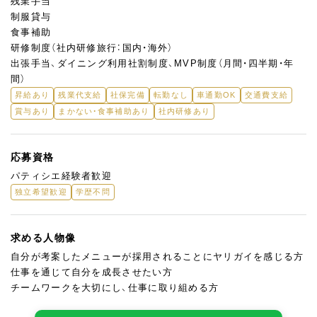
残業手当
制服貸与
食事補助
研修制度（社内研修旅行：国内・海外）
出張手当、ダイニング利用社割制度、MVP制度（月間・四半期・年
間）
昇給あり
残業代支給
社保完備
転勤なし
車通勤OK
交通費支給
賞与あり
まかない・食事補助あり
社内研修あり
応募資格
パティシエ経験者歓迎
独立希望歓迎
学歴不問
求める人物像
自分が考案したメニューが採用されることにヤリガイを感じる方
仕事を通じて自分を成長させたい方
チームワークを大切にし、仕事に取り組める方