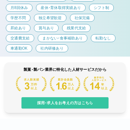
月8回休み
産休・育休取得実績あり
シフト制
学歴不問
独立希望歓迎
社保完備
昇給あり
賞与あり
残業代支給
交通費支給
まかない・食事補助あり
転勤なし
車通勤OK
社内研修あり
製菓・製パン業界に特化した人材サービスだから
採用・求人をお考えの方はこちら