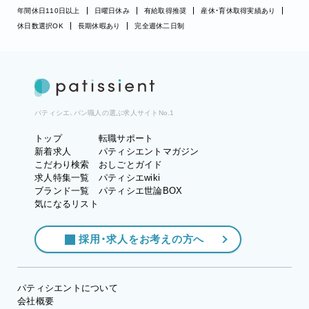
年間休日110日以上
日曜日休み
有給取得推奨
産休・育休取得実績あり
休日数選択OK
長期休暇あり
完全週休二日制
パティシエ、パン職人の選ぶ求人サイトNo.1
トップ
転職サポート
新着求人
パティシエントマガジン
こだわり検索
おしごとガイド
求人特集一覧
パティシエwiki
ブランド一覧
パティシエ世論BOX
気になるリスト
採用・求人をお考えの方へ
パティシエントについて
会社概要