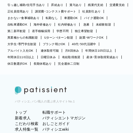
引っ越し補助/住宅手当あり
昇給あり
賞与あり
残業代支給
交通費支給
正社員登用あり
講習費・コンテスト費サポート
社員割引あり
まかない・食事補助あり
転勤なし
車通勤OK
バイク通勤OK
自転車通勤OK
海外研修あり
社内研修あり
急募
未経験歓迎
第二新卒歓迎
若手積極採用
学歴不問
独立希望歓迎
異業種からの転職歓迎
Uターン・Iターン歓迎
副業・WワークOK
大学生・専門学生歓迎
ブランク明けOK
40代・50代活躍中
アルバイト入社OK
連休取得可能
月8回休み
年間休日105日以上
年間休日110日以上
日曜日休み
有給取得推奨
産休・育休取得実績あり
休日数選択OK
長期休暇あり
完全週休二日制
パティシエ、パン職人の選ぶ求人サイトNo.1
トップ
転職サポート
新着求人
パティシエントマガジン
こだわり検索
おしごとガイド
求人特集一覧
パティシエwiki