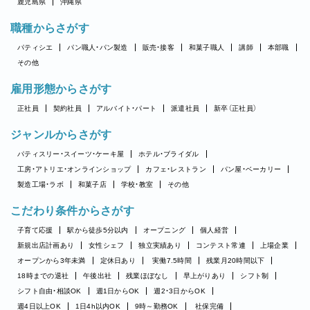
鹿児島県
沖縄県
職種からさがす
パティシエ
パン職人・パン製造
販売・接客
和菓子職人
講師
本部職
その他
雇用形態からさがす
正社員
契約社員
アルバイト・パート
派遣社員
新卒（正社員）
ジャンルからさがす
パティスリー・スイーツ・ケーキ屋
ホテル・ブライダル
工房・アトリエ・オンラインショップ
カフェ・レストラン
パン屋・ベーカリー
製造工場・ラボ
和菓子店
学校・教室
その他
こだわり条件からさがす
子育て応援
駅から徒歩5分以内
オープニング
個人経営
新規出店計画あり
女性シェフ
独立実績あり
コンテスト常連
上場企業
オープンから3年未満
定休日あり
実働7.5時間
残業月20時間以下
18時までの退社
午後出社
残業ほぼなし
早上がりあり
シフト制
シフト自由・相談OK
週1日からOK
週2・3日からOK
週4日以上OK
1日4h以内OK
9時～勤務OK
社保完備