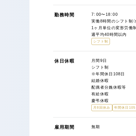
勤務時間
7：00〜18：00
実働8時間のシフト制（
1ヶ月単位の変形労働
週平均40時間以内
シフト制
休日休暇
月間9日
シフト制
※年間休日108日
結婚休暇
配偶者分娩休暇等
有給休暇
慶弔休暇
月8回休み
年間休日10
雇用期間
無期