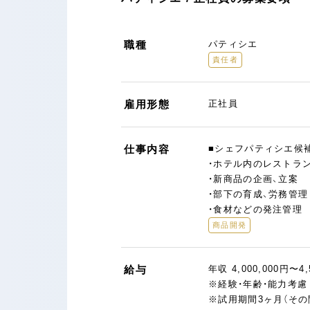
職種
パティシエ
責任者
雇用形態
正社員
仕事内容
■シェフパティシエ候
・ホテル内のレストラ
・新商品の企画、立案
・部下の育成、労務管理
・食材などの発注管理
商品開発
給与
年収 4,000,000円〜4,
※経験・年齢・能力考
※試用期間3ヶ月（そ