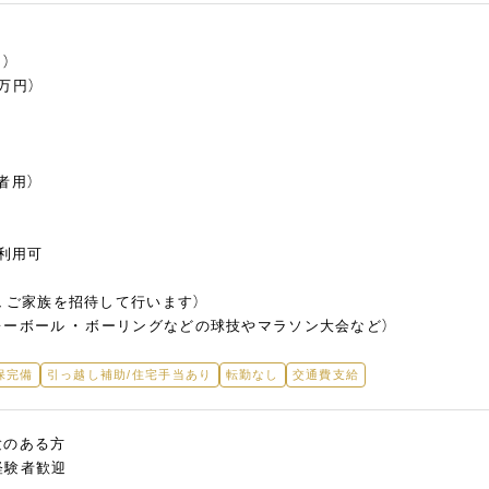
）
万円）
者用）
）
）利用可
、ご家族を招待して行います）
ーボール ・ ボーリングなどの球技やマラソン大会など）
保完備
引っ越し補助/住宅手当あり
転勤なし
交通費支給
験のある方
経験者歓迎