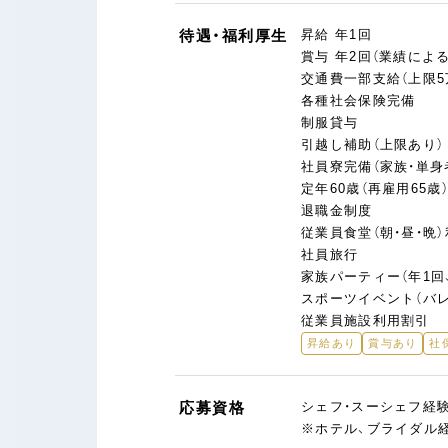
待遇・福利厚生
昇給 年1回
賞与 年2回（業績による
交通費一部支給（上限5
各種社会保険完備
制服貸与
引越し補助（上限あり）
社員寮完備（家族・単身
定年60歳（再雇用65歳
退職金制度
従業員食堂（朝・昼・晩
社員旅行
家族パーティー（年1回
スポーツイベント（バレ
従業員施設利用割引
昇給あり
賞与あり
社
応募資格
シェフ・スーシェフ経
※ホテル、ブライダル