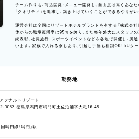
チーム作りも、商品開発・メニュー開発も、自由度は高くあなた
「クオリティ」を追求し、築き上げていくことができるやりがい
運営会社は全国にリゾートホテルブランドを有する『株式会社H
休からの職場復帰率は95％を誇り、また毎年盛大にスタッフ
続表彰、社員旅行、スポーツイベントなどを各地で開催し、風
います。家族で入れる寮もあり、引越し手当も相談OK！I/Uタ
勤務地
アヲナルトリゾート
72-0053 徳島県鳴門市鳴門町土佐泊浦字大毛16-45
四国鳴門線「鳴門」駅