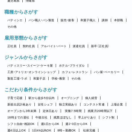
鹿児島県
沖縄県
職種からさがす
パティシエ
パン職人・パン製造
販売・接客
和菓子職人
講師
本部職
その他
雇用形態からさがす
正社員
契約社員
アルバイト・パート
派遣社員
新卒（正社員）
ジャンルからさがす
パティスリー・スイーツ・ケーキ屋
ホテル・ブライダル
工房・アトリエ・オンラインショップ
カフェ・レストラン
パン屋・ベーカリー
製造工場・ラボ
和菓子店
学校・教室
その他
こだわり条件からさがす
子育て応援
駅から徒歩5分以内
オープニング
個人経営
新規出店計画あり
女性シェフ
独立実績あり
コンテスト常連
上場企業
オープンから3年未満
定休日あり
実働7.5時間
残業月20時間以下
18時までの退社
午後出社
残業ほぼなし
早上がりあり
シフト制
シフト自由・相談OK
週1日からOK
週2・3日からOK
週4日以上OK
1日4h以内OK
9時～勤務OK
社保完備