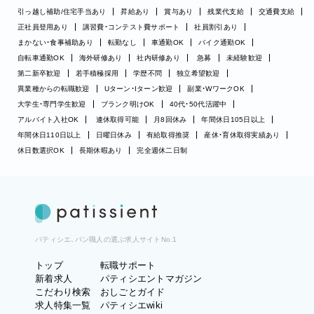
引っ越し補助/住宅手当あり
昇給あり
賞与あり
残業代支給
交通費支給
正社員登用あり
講習費・コンテスト費サポート
社員割引あり
まかない・食事補助あり
転勤なし
車通勤OK
バイク通勤OK
自転車通勤OK
海外研修あり
社内研修あり
急募
未経験歓迎
第二新卒歓迎
若手積極採用
学歴不問
独立希望歓迎
異業種からの転職歓迎
Uターン・Iターン歓迎
副業・WワークOK
大学生・専門学生歓迎
ブランク明けOK
40代・50代活躍中
アルバイト入社OK
連休取得可能
月8回休み
年間休日105日以上
年間休日110日以上
日曜日休み
有給取得推奨
産休・育休取得実績あり
休日数選択OK
長期休暇あり
完全週休二日制
パティシエ、パン職人の選ぶ求人サイトNo.1
トップ
転職サポート
新着求人
パティシエントマガジン
こだわり検索
おしごとガイド
求人特集一覧
パティシエwiki