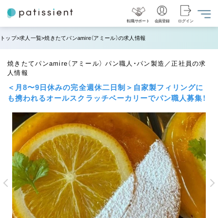
転職サポート
会員登録
ログイン
トップ
求人一覧
焼きたてパンamire（アミール）の求人情報
焼きたてパンamire（アミール） パン職人・パン製造／正社員の求
人情報
＜月8〜9日休みの完全週休二日制＞自家製フィリングに
も携われるオールスクラッチベーカリーでパン職人募集！