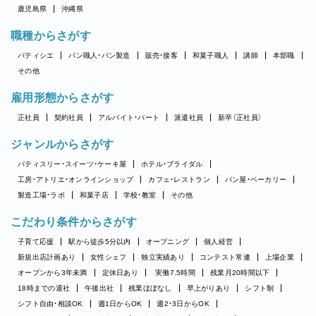
鹿児島県
沖縄県
職種からさがす
パティシエ
パン職人・パン製造
販売・接客
和菓子職人
講師
本部職
その他
雇用形態からさがす
正社員
契約社員
アルバイト・パート
派遣社員
新卒（正社員）
ジャンルからさがす
パティスリー・スイーツ・ケーキ屋
ホテル・ブライダル
工房・アトリエ・オンラインショップ
カフェ・レストラン
パン屋・ベーカリー
製造工場・ラボ
和菓子店
学校・教室
その他
こだわり条件からさがす
子育て応援
駅から徒歩5分以内
オープニング
個人経営
新規出店計画あり
女性シェフ
独立実績あり
コンテスト常連
上場企業
オープンから3年未満
定休日あり
実働7.5時間
残業月20時間以下
18時までの退社
午後出社
残業ほぼなし
早上がりあり
シフト制
シフト自由・相談OK
週1日からOK
週2・3日からOK