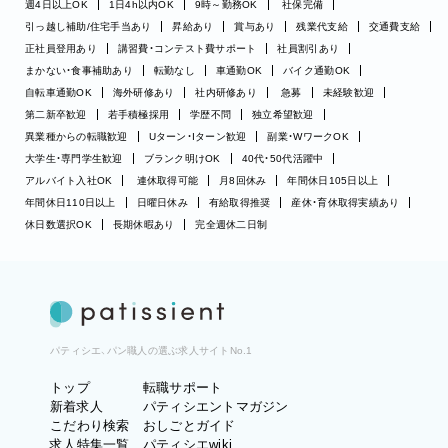
週4日以上OK
1日4h以内OK
9時～勤務OK
社保完備
引っ越し補助/住宅手当あり
昇給あり
賞与あり
残業代支給
交通費支給
正社員登用あり
講習費・コンテスト費サポート
社員割引あり
まかない・食事補助あり
転勤なし
車通勤OK
バイク通勤OK
自転車通勤OK
海外研修あり
社内研修あり
急募
未経験歓迎
第二新卒歓迎
若手積極採用
学歴不問
独立希望歓迎
異業種からの転職歓迎
Uターン・Iターン歓迎
副業・WワークOK
大学生・専門学生歓迎
ブランク明けOK
40代・50代活躍中
アルバイト入社OK
連休取得可能
月8回休み
年間休日105日以上
年間休日110日以上
日曜日休み
有給取得推奨
産休・育休取得実績あり
休日数選択OK
長期休暇あり
完全週休二日制
パティシエ、パン職人の選ぶ求人サイトNo.1
トップ
転職サポート
新着求人
パティシエントマガジン
こだわり検索
おしごとガイド
求人特集一覧
パティシエwiki