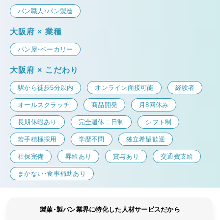
パン職人・パン製造
大阪府 × 業種
パン屋・ベーカリー
大阪府 × こだわり
駅から徒歩5分以内
オンライン面接可能
経験者
オールスクラッチ
商品開発
月8回休み
長期休暇あり
完全週休二日制
シフト制
若手積極採用
学歴不問
独立希望歓迎
社保完備
昇給あり
賞与あり
交通費支給
まかない・食事補助あり
製菓・製パン業界に特化した人材サービスだから