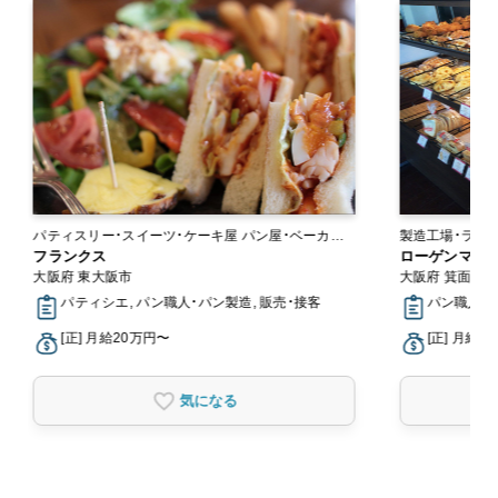
パティスリー・スイーツ・ケーキ屋 パン屋・ベーカリ
ー
フランクス
ローゲンマイヤ
大阪府 東大阪市
大阪府 箕面市
パティシエ, パン職人・パン製造, 販売・接客
パン職人・パ
[正] 月給20万円〜
[正] 月給2
気になる