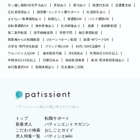
引っ越し補助/住宅手当あり
昇給あり
賞与あり
残業代支給
交通費支給
正社員登用あり
講習費・コンテスト費サポート
社員割引あり
まかない・食事補助あり
転勤なし
車通勤OK
バイク通勤OK
自転車通勤OK
海外研修あり
社内研修あり
急募
未経験歓迎
第二新卒歓迎
若手積極採用
学歴不問
独立希望歓迎
異業種からの転職歓迎
Uターン・Iターン歓迎
副業・WワークOK
大学生・専門学生歓迎
ブランク明けOK
40代・50代活躍中
アルバイト入社OK
連休取得可能
月8回休み
年間休日105日以上
年間休日110日以上
日曜日休み
有給取得推奨
産休・育休取得実績あり
休日数選択OK
長期休暇あり
完全週休二日制
パティシエ、パン職人の選ぶ求人サイトNo.1
トップ
転職サポート
新着求人
パティシエントマガジン
こだわり検索
おしごとガイド
求人特集一覧
パティシエwiki