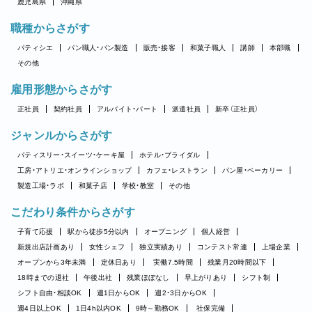
鹿児島県
沖縄県
職種からさがす
パティシエ
パン職人・パン製造
販売・接客
和菓子職人
講師
本部職
その他
雇用形態からさがす
正社員
契約社員
アルバイト・パート
派遣社員
新卒（正社員）
ジャンルからさがす
パティスリー・スイーツ・ケーキ屋
ホテル・ブライダル
工房・アトリエ・オンラインショップ
カフェ・レストラン
パン屋・ベーカリー
製造工場・ラボ
和菓子店
学校・教室
その他
こだわり条件からさがす
子育て応援
駅から徒歩5分以内
オープニング
個人経営
新規出店計画あり
女性シェフ
独立実績あり
コンテスト常連
上場企業
オープンから3年未満
定休日あり
実働7.5時間
残業月20時間以下
18時までの退社
午後出社
残業ほぼなし
早上がりあり
シフト制
シフト自由・相談OK
週1日からOK
週2・3日からOK
週4日以上OK
1日4h以内OK
9時～勤務OK
社保完備