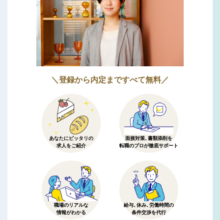
＼登録から内定まですべて無料／
あなたにピッタリの
面接対策、書類添削を
求人をご紹介
転職のプロが徹底サポート
職場のリアルな
給与、休み、労働時間の
情報がわかる
条件交渉を代行