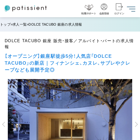
転職サポート
会員登録
ログイン
トップ
求人一覧
DOLCE TACUBO 銀座の求人情報
DOLCE TACUBO 銀座 販売・接客／アルバイト・パートの求人情
報
【オープニング】銀座駅徒歩5分！人気店「DOLCE
TACUBO」の新店｜フィナンシェ、カヌレ、サブレやクレ
ープなども展開予定◎