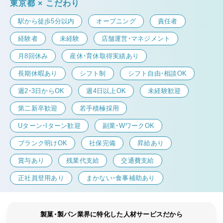
東京都 × こだわり
駅から徒歩5分以内
オープニング
責任者
経験者
未経験
店舗運営・マネジメント
月8回休み
産休・育休取得実績あり
長期休暇あり
シフト制
シフト自由・相談OK
週2・3日からOK
週4日以上OK
未経験歓迎
第二新卒歓迎
若手積極採用
Uターン・Iターン歓迎
副業・WワークOK
ブランク明けOK
社保完備
昇給あり
賞与あり
残業代支給
交通費支給
正社員登用あり
まかない・食事補助あり
製菓・製パン業界に特化した人材サービスだから