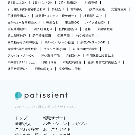
週4日以上OK
1日4h以内OK
9時～勤務OK
社保完備
引っ越し補助/住宅手当あり
昇給あり
賞与あり
残業代支給
交通費支給
正社員登用あり
講習費・コンテスト費サポート
社員割引あり
まかない・食事補助あり
転勤なし
車通勤OK
バイク通勤OK
自転車通勤OK
海外研修あり
社内研修あり
急募
未経験歓迎
第二新卒歓迎
若手積極採用
学歴不問
独立希望歓迎
異業種からの転職歓迎
Uターン・Iターン歓迎
副業・WワークOK
大学生・専門学生歓迎
ブランク明けOK
40代・50代活躍中
アルバイト入社OK
連休取得可能
月8回休み
年間休日105日以上
年間休日110日以上
日曜日休み
有給取得推奨
産休・育休取得実績あり
休日数選択OK
長期休暇あり
完全週休二日制
パティシエ、パン職人の選ぶ求人サイトNo.1
トップ
転職サポート
新着求人
パティシエントマガジン
こだわり検索
おしごとガイド