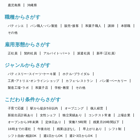
鹿児島県
沖縄県
職種からさがす
パティシエ
パン職人・パン製造
販売・接客
和菓子職人
講師
本部職
その他
雇用形態からさがす
正社員
契約社員
アルバイト・パート
派遣社員
新卒（正社員）
ジャンルからさがす
パティスリー・スイーツ・ケーキ屋
ホテル・ブライダル
工房・アトリエ・オンラインショップ
カフェ・レストラン
パン屋・ベーカリー
製造工場・ラボ
和菓子店
学校・教室
その他
こだわり条件からさがす
子育て応援
駅から徒歩5分以内
オープニング
個人経営
新規出店計画あり
女性シェフ
独立実績あり
コンテスト常連
上場企業
オープンから3年未満
定休日あり
実働7.5時間
残業月20時間以下
18時までの退社
午後出社
残業ほぼなし
早上がりあり
シフト制
シフト自由・相談OK
週1日からOK
週2・3日からOK