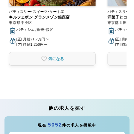
パティスリー・スイーツ・ケーキ屋
パティスリー・スイーツ
キルフェボン グランメゾン銀座店
ン
洋菓子とコー
東京都 中央区
東京都 世田谷
パティシエ, 販売・接客
パティシエ,
[正] 月給21.7万円〜
[正] 月給2
[ア] 時給1,250円〜
[ア] 時給1,
気になる
他の求人を探す
5052
現在
件の求人を掲載中