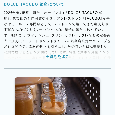
DOLCE TACUBO 銀座について
2026年春、銀座に新たにオープンする「DOLCE TACUBO 銀
座」。代官山の予約困難なイタリアンレストラン『TACUBO』が手
がけるドルチェ専門店として、レストランで培ってきた考え方や
丁寧なものづくりを、一つひとつのお菓子に落とし込んでいま
す。店頭には、フィナンシェ、プリン、カヌレ、サブレなどの定番商
品に加え、ジェラートやソフトクリーム、銀座店限定のクレープな
ども展開予定。素材の良さを引き出し、その時いちばん美味しい
状態で届けることを大切にしています。特別に派手なお菓子をつ
くるというより、誰もが親しみのある定番を、きちんと美味しく仕
上げることにこだわるお店です。今回の募集は、そんな新店舗の
立ち上げに関われる貴重なタイミング。新しい環境のなかで、お
客様に長く愛される店を一緒につくっていきたいと考えていま
す。