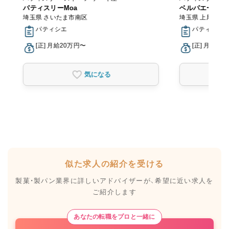
パティスリーMoa
トラン
ベルパエーゼ 
埼玉県 さいたま市南区
埼玉県 上尾市
パティシエ
パティシエ
[正] 月給20万円〜
[正] 月給26
気になる
似た求人の紹介を受ける
製菓・製パン業界に詳しいアドバイザーが、
希望に近い求人を
ご紹介します
あなたの転職をプロと一緒に