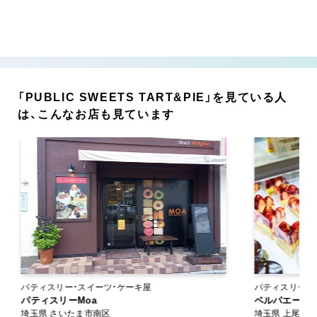
「PUBLIC SWEETS TART&PIE」を見ている人
は、こんなお店も見ています
パティスリー・スイーツ・ケーキ屋
パティスリー・スイーツ
パティスリーMoa
ン
ベルパエーゼ 
埼玉県 さいたま市南区
埼玉県 上尾市