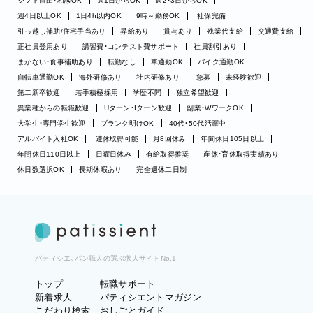
シフト自由・相談OK
週1日からOK
週2・3日からOK
週4日以上OK
1日4h以内OK
9時～勤務OK
社保完備
引っ越し補助/住宅手当あり
昇給あり
賞与あり
残業代支給
交通費支給
正社員登用あり
講習費・コンテスト費サポート
社員割引あり
まかない・食事補助あり
転勤なし
車通勤OK
バイク通勤OK
自転車通勤OK
海外研修あり
社内研修あり
急募
未経験歓迎
第二新卒歓迎
若手積極採用
学歴不問
独立希望歓迎
異業種からの転職歓迎
Uターン・Iターン歓迎
副業・WワークOK
大学生・専門学生歓迎
ブランク明けOK
40代・50代活躍中
アルバイト入社OK
連休取得可能
月8回休み
年間休日105日以上
年間休日110日以上
日曜日休み
有給取得推奨
産休・育休取得実績あり
休日数選択OK
長期休暇あり
完全週休二日制
パティシエ、パン職人の選ぶ求人サイトNo.1
トップ
転職サポート
新着求人
パティシエントマガジン
こだわり検索
おしごとガイド