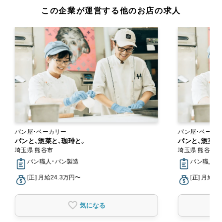
この企業が運営する他のお店の求人
パン屋・ベーカリー
パン屋・ベーカ
パンと、惣菜と、珈琲と。
パンと、惣菜と
埼玉県 熊谷市
埼玉県 熊谷市
パン職人・パン製造
パン職人・
[正] 月給24.3万円〜
[正] 月給2
気になる