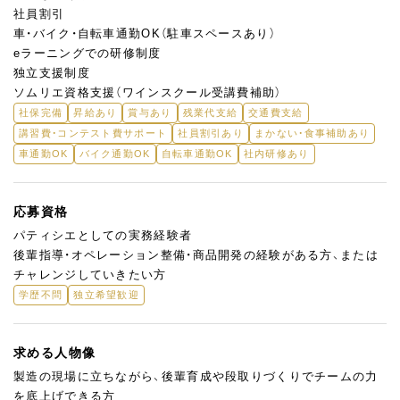
社員割引
車・バイク・自転車通勤OK（駐車スペースあり）
eラーニングでの研修制度
独立支援制度
ソムリエ資格支援（ワインスクール受講費補助）
社保完備
昇給あり
賞与あり
残業代支給
交通費支給
講習費・コンテスト費サポート
社員割引あり
まかない・食事補助あり
車通勤OK
バイク通勤OK
自転車通勤OK
社内研修あり
応募資格
パティシエとしての実務経験者
後輩指導・オペレーション整備・商品開発の経験がある方、または
チャレンジしていきたい方
学歴不問
独立希望歓迎
求める人物像
製造の現場に立ちながら、後輩育成や段取りづくりでチームの力
を底上げできる方