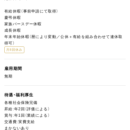
有給休暇（事前申請にて取得）
慶弔休暇
家族バースデー休暇
成長休暇
年末年始休暇（暦により変動／公休＋有給を組み合わせて連休取
得可）
月8回休み
雇用期間
無期
待遇・福利厚生
各種社会保険完備
昇給:年2回（評価による）
賞与:年1回（業績による）
交通費:実費支給
まかないあり