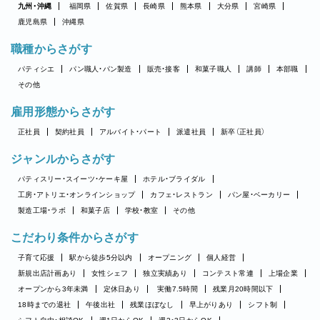
九州・沖縄
福岡県
佐賀県
長崎県
熊本県
大分県
宮崎県
鹿児島県
沖縄県
職種からさがす
パティシエ
パン職人・パン製造
販売・接客
和菓子職人
講師
本部職
その他
雇用形態からさがす
正社員
契約社員
アルバイト・パート
派遣社員
新卒（正社員）
ジャンルからさがす
パティスリー・スイーツ・ケーキ屋
ホテル・ブライダル
工房・アトリエ・オンラインショップ
カフェ・レストラン
パン屋・ベーカリー
製造工場・ラボ
和菓子店
学校・教室
その他
こだわり条件からさがす
子育て応援
駅から徒歩5分以内
オープニング
個人経営
新規出店計画あり
女性シェフ
独立実績あり
コンテスト常連
上場企業
オープンから3年未満
定休日あり
実働7.5時間
残業月20時間以下
18時までの退社
午後出社
残業ほぼなし
早上がりあり
シフト制