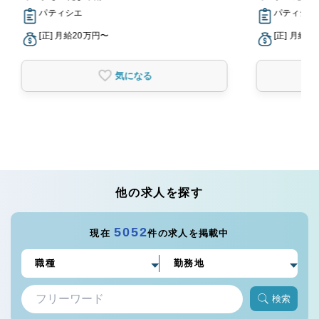
パティシエ
パティシエ
[正] 月給20万円〜
[正] 月給2
気になる
他の求人を探す
5052
現在
件の求人を掲載中
検索