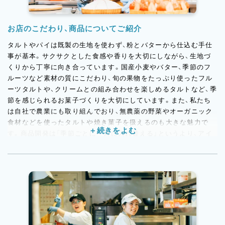
お店のこだわり、商品についてご紹介
タルトやパイは既製の生地を使わず、粉とバターから仕込む手仕
事が基本。サクサクとした食感や香りを大切にしながら、生地づ
くりから丁寧に向き合っています。国産小麦やバター、季節のフ
ルーツなど素材の質にこだわり、旬の果物をたっぷり使ったフル
ーツタルトや、クリームとの組み合わせを楽しめるタルトなど、季
節を感じられるお菓子づくりを大切にしています。また、私たち
は自社で農業にも取り組んでおり、無農薬の野菜やオーガニック
食材などを使ったタルトや焼き菓子を扱えるのも大きな魅力で
す。商品開発は「季節ごとに一斉に入れ替える」というより、アイ
デアが生まれたら試作を重ねながら、どんどん形にしていく文
化。経験を積めば、商品開発にも関わることができ、作る楽しさだ
けでなく「考えて売れるお菓子を生み出す」面白さも味わえる環境
です。