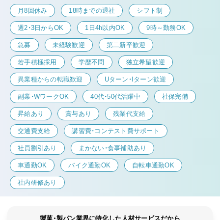
月8回休み
18時までの退社
シフト制
週2・3日からOK
1日4h以内OK
9時～勤務OK
急募
未経験歓迎
第二新卒歓迎
若手積極採用
学歴不問
独立希望歓迎
異業種からの転職歓迎
Uターン・Iターン歓迎
副業・WワークOK
40代・50代活躍中
社保完備
昇給あり
賞与あり
残業代支給
交通費支給
講習費・コンテスト費サポート
社員割引あり
まかない・食事補助あり
車通勤OK
バイク通勤OK
自転車通勤OK
社内研修あり
製菓・製パン業界に特化した人材サービスだから