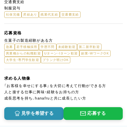
交通費支給
制服貸与
社保完備
昇給あり
残業代支給
交通費支給
応募資格
生菓子の製造経験がある方
急募
若手積極採用
学歴不問
未経験歓迎
第二新卒歓迎
異業種からの転職歓迎
Uターン・Iターン歓迎
副業・WワークOK
大学生・専門学生歓迎
ブランク明けOK
求める人物像
「お客様を幸せにする事」を大切に考えて行動ができる方
人と接する仕事に興味・経験をお持ちの方
成長思考を持ち、hanafruと共に成長したい方
見学を希望する
応募する