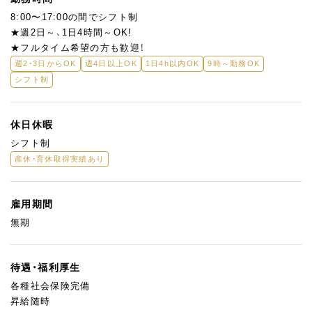
こともあるため、単調な流れ作業ではありません。
8:00〜17:00の間でシフト制
販売スタッフと連携しながら、できたてのケーキを店頭へ届ける
★週2日～、1日4時間～OK!
やりがいを感じられる環境です。
★フルタイム希望の方も歓迎！
週2・3日からOK
週4日以上OK
1日4h以内OK
9時～勤務OK
シフト制
休日休暇
シフト制
産休・育休取得実績あり
雇用期間
無期
待遇・福利厚生
各種社会保険完備
昇給随時