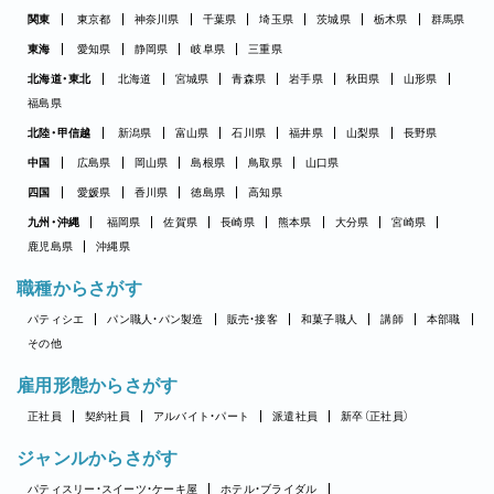
関東
東京都
神奈川県
千葉県
埼玉県
茨城県
栃木県
群馬県
東海
愛知県
静岡県
岐阜県
三重県
北海道・東北
北海道
宮城県
青森県
岩手県
秋田県
山形県
福島県
北陸・甲信越
新潟県
富山県
石川県
福井県
山梨県
長野県
中国
広島県
岡山県
島根県
鳥取県
山口県
四国
愛媛県
香川県
徳島県
高知県
九州・沖縄
福岡県
佐賀県
長崎県
熊本県
大分県
宮崎県
鹿児島県
沖縄県
職種からさがす
パティシエ
パン職人・パン製造
販売・接客
和菓子職人
講師
本部職
その他
雇用形態からさがす
正社員
契約社員
アルバイト・パート
派遣社員
新卒（正社員）
ジャンルからさがす
パティスリー・スイーツ・ケーキ屋
ホテル・ブライダル