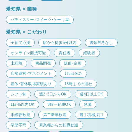
愛知県 × 業種
パティスリー・スイーツ・ケーキ屋
愛知県 × こだわり
子育て応援
駅から徒歩5分以内
書類選考なし
オンライン面接可能
責任者
経験者
未経験
商品開発
販促・企画
店舗運営・マネジメント
月8回休み
産休・育休取得実績あり
18時までの退社
シフト制
週2・3日からOK
週4日以上OK
1日4h以内OK
9時～勤務OK
急募
未経験歓迎
第二新卒歓迎
若手積極採用
学歴不問
異業種からの転職歓迎