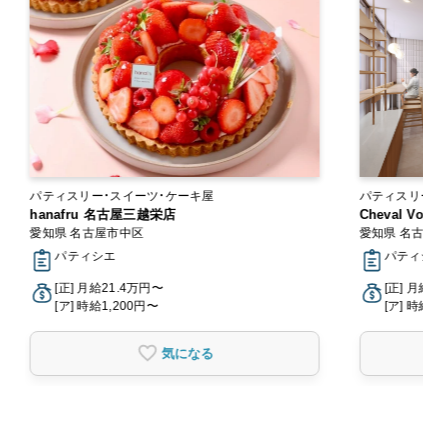
パティスリー・スイーツ・ケーキ屋
パティスリー・スイーツ
hanafru 名古屋三越栄店
ン
Cheval Vo
愛知県 名古屋市中区
愛知県 名古屋
パティシエ
パティシエ
[正] 月給21.4万円〜
[正] 月給2
[ア] 時給1,200円〜
[ア] 時給1,
気になる