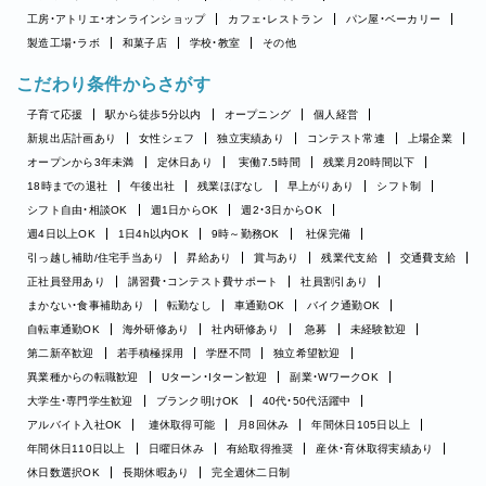
工房・アトリエ・オンラインショップ
カフェ・レストラン
パン屋・ベーカリー
製造工場・ラボ
和菓子店
学校・教室
その他
こだわり条件からさがす
子育て応援
駅から徒歩5分以内
オープニング
個人経営
新規出店計画あり
女性シェフ
独立実績あり
コンテスト常連
上場企業
オープンから3年未満
定休日あり
実働7.5時間
残業月20時間以下
18時までの退社
午後出社
残業ほぼなし
早上がりあり
シフト制
シフト自由・相談OK
週1日からOK
週2・3日からOK
週4日以上OK
1日4h以内OK
9時～勤務OK
社保完備
引っ越し補助/住宅手当あり
昇給あり
賞与あり
残業代支給
交通費支給
正社員登用あり
講習費・コンテスト費サポート
社員割引あり
まかない・食事補助あり
転勤なし
車通勤OK
バイク通勤OK
自転車通勤OK
海外研修あり
社内研修あり
急募
未経験歓迎
第二新卒歓迎
若手積極採用
学歴不問
独立希望歓迎
異業種からの転職歓迎
Uターン・Iターン歓迎
副業・WワークOK
大学生・専門学生歓迎
ブランク明けOK
40代・50代活躍中
アルバイト入社OK
連休取得可能
月8回休み
年間休日105日以上
年間休日110日以上
日曜日休み
有給取得推奨
産休・育休取得実績あり
休日数選択OK
長期休暇あり
完全週休二日制