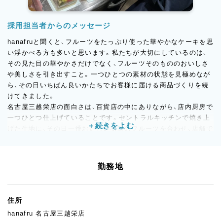
採用担当者からのメッセージ
hanafruと聞くと、フルーツをたっぷり使った華やかなケーキを思
い浮かべる方も多いと思います。私たちが大切にしているのは、
その見た目の華やかさだけでなく、フルーツそのもののおいしさ
や美しさを引き出すこと。一つひとつの素材の状態を見極めなが
ら、その日いちばん良いかたちでお客様に届ける商品づくりを続
けてきました。
名古屋三越栄店の面白さは、百貨店の中にありながら、店内厨房で
一つひとつ仕上げていることです。セントラルキッチンで焼き上
げた生地に、その日一番おいしい状態のフルーツを合わせ、店舗で
仕上げてすぐに店頭へ並べる。市場や売れ行きの状況によって、
当日の商品内容が変わることもあります。まさに「果物屋のケー
キ屋さん」らしい、素材と向き合う仕事です。
勤務地
今回募集するのは、ある程度の生菓子製造経験をお持ちの方。高
度なナッペや絞りの技術よりも、フルーツを丁寧に扱えること、周
りと連携しながら前向きに取り組めることを大切にしています。
住所
経験がすべて完璧でなくても大丈夫です。フルーツの知識は、試
hanafru 名古屋三越栄店
食や日々の製造を通して少しずつ身につけていけます。