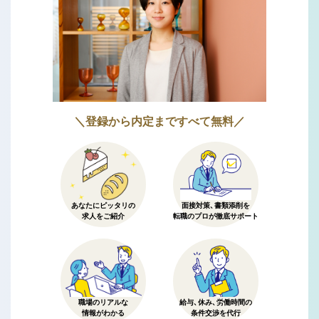
＼登録から内定まですべて無料／
あなたにピッタリの
面接対策、書類添削を
求人をご紹介
転職のプロが徹底サポート
職場のリアルな
給与、休み、労働時間の
情報がわかる
条件交渉を代行