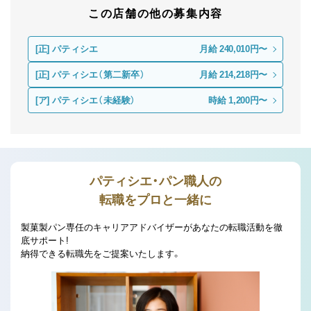
この店舗の他の募集内容
[正]
パティシエ
月給 240,010円〜
[正]
パティシエ（第二新卒）
月給 214,218円〜
[ア]
パティシエ（未経験）
時給 1,200円〜
パティシエ・パン職人の
転職をプロと一緒に
製菓製パン専任のキャリアアドバイザーがあなたの転職活動を徹
底サポート!
納得できる転職先をご提案いたします。