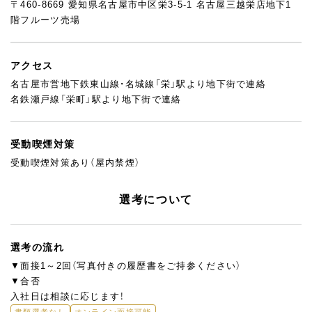
〒460-8669 愛知県名古屋市中区栄3-5-1 名古屋三越栄店地下1
フルーツが好き、お菓子づくりが好き、そしてお客様に喜ばれる商
階フルーツ売場
品を届けたい。そんな想いを持った方と、ぜひ一緒に働きたいと
思っています。
アクセス
名古屋市営地下鉄東山線・名城線「栄」駅より地下街で連絡
名鉄瀬戸線「栄町」駅より地下街で連絡
受動喫煙対策
受動喫煙対策あり（屋内禁煙）
選考について
選考の流れ
▼面接1～2回（写真付きの履歴書をご持参ください）
▼合否
入社日は相談に応じます！