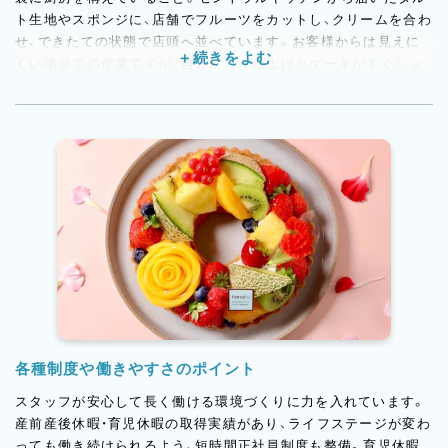
ト生地やスポンジに、店舗でフルーツをカットし、クリームを合わ
せ、できたての状態で店頭へ並べています。お客様からは見えに
くい場所での作業ですが、自分たちが仕上げたケーキがすぐショ
ーケースに並び、時にはお客様の反応を近くで感じられる距離感
があります。
ギフトフルーツの取り扱いもあるため、扱うフルーツの種類が豊
富。いちごだけでも複数品種が並ぶことがあり、季節ごとにさま
ざまなフルーツに触れられます。決まった商品を毎日同じように
作るだけではなく、その日の素材や売れ行きに合わせて動きが変
わる、ライブ感のある職場です。
フルーツの知識を深めながら、素材を活かすケーキづくりに関わ
れる。そんなhanafruらしさを、日々感じられる店舗です。
各種制度や働きやすさのポイント
スタッフが安心して長く働ける環境づくりに力を入れています。
産前産後休暇・育児休暇の取得実績があり、ライフステージが変わ
っても働き続けられるよう、短時間正社員制度も整備。育児休暇