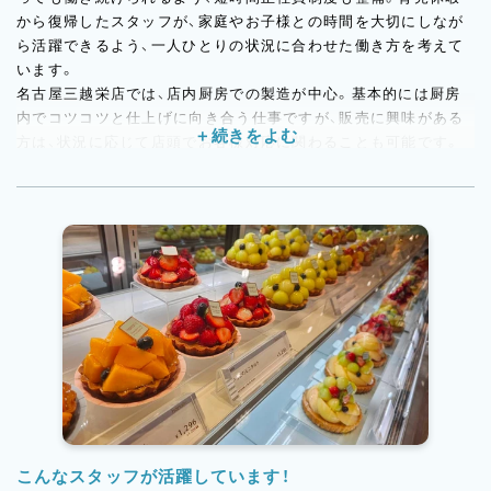
から復帰したスタッフが、家庭やお子様との時間を大切にしなが
ら活躍できるよう、一人ひとりの状況に合わせた働き方を考えて
います。
名古屋三越栄店では、店内厨房での製造が中心。基本的には厨房
内でコツコツと仕上げに向き合う仕事ですが、販売に興味がある
方は、状況に応じて店頭でお客様対応に関わることも可能です。
「製造に集中したい」「自分が作ったケーキを届けるところまで見
てみたい」など、希望や適性に合わせて活躍の幅を広げていけま
す。
また、日々扱うフルーツは季節によって変わるため、自然と素材の
知識が身につく環境です。試食をしながら味や熟度を学ぶことも
あり、ただ作業を覚えるだけでなく、フルーツそのものへの理解を
深めながら成長できます。
こんなスタッフが活躍しています！