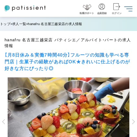
転職サポート
会員登録
ログイン
トップ
求人一覧
hanafru 名古屋三越栄店の求人情報
hanafru 名古屋三越栄店 パティシエ／アルバイト・パートの求人
情報
【月8日休み＆実働7時間40分】フルーツの知識も学べる専
門店｜生菓子の経験があればOK★きれいに仕上げるのが
好きな方にぴったり◎