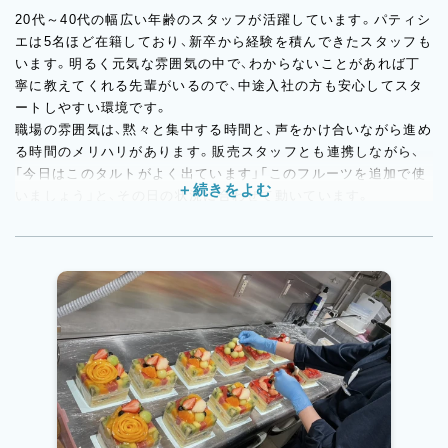
20代～40代の幅広い年齢のスタッフが活躍しています。パティシ
エは5名ほど在籍しており、新卒から経験を積んできたスタッフも
います。明るく元気な雰囲気の中で、わからないことがあれば丁
寧に教えてくれる先輩がいるので、中途入社の方も安心してスタ
ートしやすい環境です。
職場の雰囲気は、黙々と集中する時間と、声をかけ合いながら進め
る時間のメリハリがあります。販売スタッフとも連携しながら、
「今日はこのタルトがよく出ています」「このフルーツを追加で使
いましょう」と、その日の状況に合わせて動いています。
技術だけでぐいぐい引っ張るというよりも、周りと気持ちよくコ
ミュニケーションを取りながら、丁寧に作業できる方がなじみや
すい職場です。フルーツが好きな方、きれいに仕上げることが好
きな方、素直に学びながら少しずつ成長していきたい方にぴった
りです。