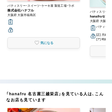
パティスリー・スイーツ・ケーキ屋 製造工場・ラボ
株式会社ハナフル
大阪府 大阪市福島区
hanafruセ
大阪府 大阪市
パティシエ
[正] 月給2
[ア] 時給1,
気になる
「hanafru 名古屋三越栄店」を見ている人は、こん
なお店も見ています