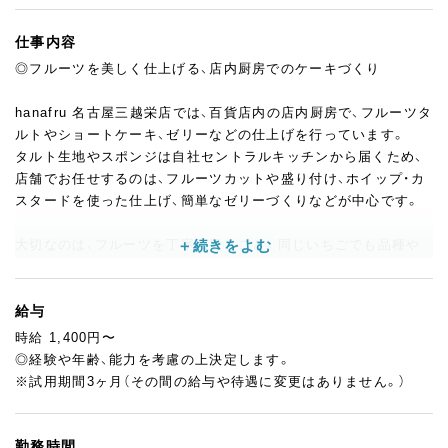
仕事内容
◎フルーツを美しく仕上げる、店内厨房でのケーキづくり
hanafru 名古屋三越栄店では、百貨店内の店内厨房で、フルーツタ
ルトやショートケーキ、ゼリーなどの仕上げを行っています。
タルト生地やスポンジは自社セントラルキッチンから届くため、
店舗でお任せするのは、フルーツカットや盛り付け、ホイップ・カ
スタードを使った仕上げ、簡単なゼリーづくりなどが中心です。
大切なのは、フルーツを丁寧に扱うこと。同じいちごでも品種や
熟度によって、カットの仕方や見せ方は変わります。
「どう切ると一番きれいに見えるか」「どう並べるとフルーツの魅
力が伝わるか」を考えながら、一つひとつ仕上げていきます。
給与
時給 1,400円〜
手元の丁寧さや盛り付けの感覚を活かせる仕事です。
◎経験や年齢、能力を考慮の上決定します。
生菓子の製造経験がある方、フルーツカット・仕上げ作業が得意な
※試用期間3ヶ月（その間の給与や待遇に変更はありません。）
方は、これまでの経験を活かしてご活躍いただけます。
売れ行きやその日のフルーツの状態に合わせて、追加で製造する
勤務時間