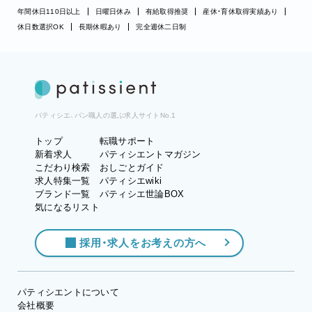
年間休日110日以上
日曜日休み
有給取得推奨
産休・育休取得実績あり
休日数選択OK
長期休暇あり
完全週休二日制
パティシエ、パン職人の選ぶ求人サイトNo.1
トップ
転職サポート
新着求人
パティシエントマガジン
こだわり検索
おしごとガイド
求人特集一覧
パティシエwiki
ブランド一覧
パティシエ世論BOX
気になるリスト
採用・求人をお考えの方へ
パティシエントについて
会社概要