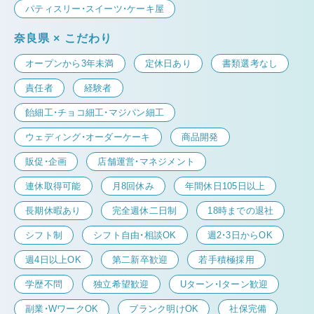
パティスリー・スイーツ・ケーキ屋
奈良県 × こだわり
オープンから3年未満
定休日あり
書類選考なし
責任者
経験者
飴細工・チョコ細工・マジパン細工
ウェディング・オーダーケーキ
商品開発
販促・企画
店舗運営・マネジメント
連休取得可能
月8回休み
年間休日105日以上
長期休暇あり
完全週休二日制
18時までの退社
シフト制
シフト自由・相談OK
週2・3日からOK
週4日以上OK
第二新卒歓迎
若手積極採用
学歴不問
独立希望歓迎
Uターン・Iターン歓迎
副業・WワークOK
ブランク明けOK
社保完備