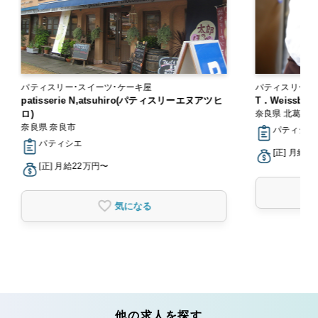
パティスリー・スイーツ・ケーキ屋
パティスリー・
patisserie N,atsuhiro(パティスリーエヌアツヒ
T．Weissba
ロ)
奈良県 北葛城
奈良県 奈良市
パティシエ
パティシエ
[正] 月給2
[正] 月給22万円〜
気になる
他の求人を探す