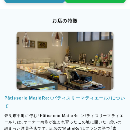
お店の特徴
Pâtisserie MatièRe:（パティスリーマティエール）につい
て
奈良市中町に佇む「Pâtisserie MatièRe:（パティスリーマティエ
ール）」は、オーナー南條が生まれ育ったこの地に開いた、想いの
詰まった洋菓子店です。店名の“MatièRe”はフランス語で「素