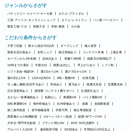
ジャンルからさがす
パティスリー・スイーツ・ケーキ屋
ホテル・ブライダル
工房・アトリエ・オンラインショップ
カフェ・レストラン
パン屋・ベーカリー
製造工場・ラボ
和菓子店
学校・教室
その他
こだわり条件からさがす
子育て応援
駅から徒歩5分以内
オープニング
個人経営
新規出店計画あり
女性シェフ
独立実績あり
コンテスト常連
上場企業
オープンから3年未満
定休日あり
実働7.5時間
残業月20時間以下
18時までの退社
午後出社
残業ほぼなし
早上がりあり
シフト制
シフト自由・相談OK
週1日からOK
週2・3日からOK
週4日以上OK
1日4h以内OK
9時～勤務OK
社保完備
引っ越し補助/住宅手当あり
昇給あり
賞与あり
残業代支給
交通費支給
正社員登用あり
講習費・コンテスト費サポート
社員割引あり
まかない・食事補助あり
転勤なし
車通勤OK
バイク通勤OK
自転車通勤OK
海外研修あり
社内研修あり
急募
未経験歓迎
第二新卒歓迎
若手積極採用
学歴不問
独立希望歓迎
異業種からの転職歓迎
Uターン・Iターン歓迎
副業・WワークOK
大学生・専門学生歓迎
ブランク明けOK
40代・50代活躍中
アルバイト入社OK
連休取得可能
月8回休み
年間休日105日以上