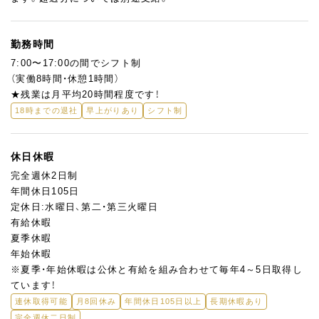
共存する雰囲気。
「基礎はあるけど、もう一段成長したい」「やりがいを持ってお菓
子作りがしたい」そんな方にぴったりのポジションです。
勤務時間
7:00〜17:00の間でシフト制
（実働8時間・休憩1時間）
★残業は月平均20時間程度です！
18時までの退社
早上がりあり
シフト制
休日休暇
完全週休2日制
年間休日105日
定休日:水曜日、第二・第三火曜日
有給休暇
夏季休暇
年始休暇
※夏季・年始休暇は公休と有給を組み合わせて毎年4～5日取得し
ています！
連休取得可能
月8回休み
年間休日105日以上
長期休暇あり
完全週休二日制