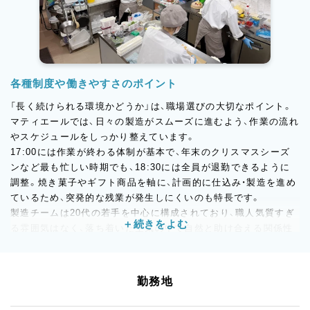
各種制度や働きやすさのポイント
「長く続けられる環境かどうか」は、職場選びの大切なポイント。
マティエールでは、日々の製造がスムーズに進むよう、作業の流れ
やスケジュールをしっかり整えています。
17:00には作業が終わる体制が基本で、年末のクリスマスシーズ
ンなど最も忙しい時期でも、18:30には全員が退勤できるように
調整。焼き菓子やギフト商品を軸に、計画的に仕込み・製造を進め
ているため、突発的な残業が発生しにくいのも特長です。
製造チームは20代の若手を中心に構成されており、職人気質すぎ
る雰囲気はなく、落ち着いた空気の中で自然と助け合える関係性
が築かれています。チームワークが良く、「教える・聞く」が当たり
前にできる環境なので、中途入社の方でもすぐに溶け込めるはず
です。オーナーや既存スタッフが“誰が来ても安心して働けるよう
勤務地
に”という意識を持って接していることが、居心地の良さにもつな
がっています。