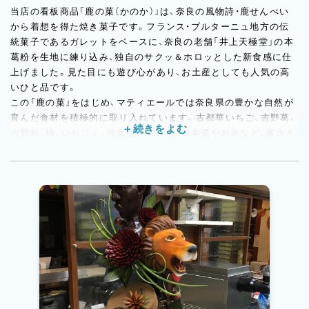
当店の看板商品「鹿の菓（かのか）」は、奈良の風物詩・鹿せんべい
から着想を得た焼き菓子です。フランス・ブルターニュ地方の伝
統菓子であるガレットをベースに、奈良の老舗「井上天極堂」の本
葛粉を生地に練り込み、独自のサクッ＆ホロッとした新食感に仕
上げました。見た目にも遊び心があり、お土産としても人気の高
いひと品です。
この「鹿の菓」をはじめ、マティエールでは奈良県の豊かな自然が
育んだ食材を積極的に取り入れています。古都華いちご、吉野葛、
吉野杉、柿、いちじく、地元産卵や蜂蜜、日本酒やお米など、書きき
れないほど多彩な素材たち。その一つひとつの持ち味を引き出し
ながら、地域の魅力をお菓子に込めて届けています。
「奈良を代表する銘菓をつくりたい」
それがオーナー南條の目標。素材そのものの魅力を引き出しなが
ら、味わいと想いがしっかりと届くお菓子づくりを大切にしてい
ます。地元の方にも、遠方から訪れる方にも、奈良の記憶に残る一
品をお届けできるよう、誠実にお菓子と向き合っています。
また、この春にはエンローバーの機械を導入。今後はチョコレー
ト商品にも力を入れていく予定です。