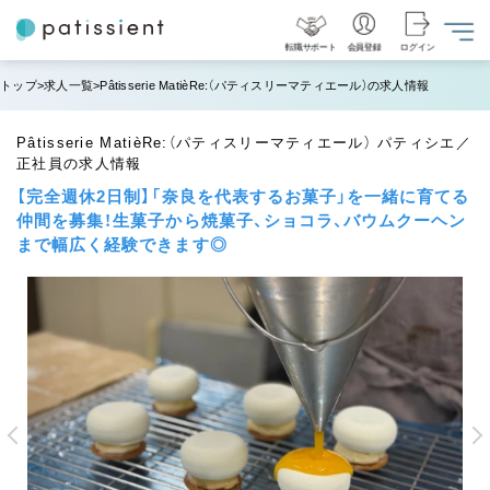
転職サポート
会員登録
ログイン
トップ
求人一覧
Pâtisserie MatièRe:（パティスリーマティエール）の求人情報
Pâtisserie MatièRe:（パティスリーマティエール） パティシエ／
正社員の求人情報
【完全週休2日制】「奈良を代表するお菓子」を一緒に育てる
仲間を募集！生菓子から焼菓子、ショコラ、バウムクーヘン
まで幅広く経験できます◎