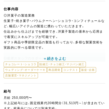
仕事内容
◎洋菓子の製造業務
生菓子・焼き菓子・バウムクーヘン・ショコラ・コンフィチュールな
ど、幅広いアイテムの製造に携わっていただきます。
仕込みから仕上げまでを経験でき、洋菓子製造の基本から応用ま
で着実にスキルアップが可能です。
ギフト商品や季節限定品の製造も行っており、多様な製菓技術を
実践的に学べる環境です。
◎後輩スタッフのサポート
経験を活かし、後輩へのちょっとしたアドバイスや現場でのサポ
チョコレート・ショコラ
飴細工・チョコ細工・マジパン細工
ートをお願いする場面もあります。
ウェディング・オーダーケーキ
商品開発
コンテスト
販促・企画
ゆくゆくはリーダーポジションへのステップアップも可能です。
店舗運営・マネジメント
★ここが魅力！
効率的なオペレーション体制が整っており、平均残業時間は月20
給与
時間程度と少なめ。
月給 250,000円〜
仕事とプライベートをしっかり両立できる環境です。
※上記給与には、固定残業代20時間分（31,513円～）が含まれてい
20～50代まで幅広い世代のチームで、製造の現場は活気と集中が
ます。超過分については別途支給。