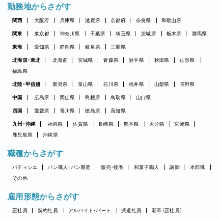
勤務地からさがす
関西
大阪府
兵庫県
滋賀県
京都府
奈良県
和歌山県
関東
東京都
神奈川県
千葉県
埼玉県
茨城県
栃木県
群馬県
東海
愛知県
静岡県
岐阜県
三重県
北海道・東北
北海道
宮城県
青森県
岩手県
秋田県
山形県
福島県
北陸・甲信越
新潟県
富山県
石川県
福井県
山梨県
長野県
中国
広島県
岡山県
島根県
鳥取県
山口県
四国
愛媛県
香川県
徳島県
高知県
九州・沖縄
福岡県
佐賀県
長崎県
熊本県
大分県
宮崎県
鹿児島県
沖縄県
職種からさがす
パティシエ
パン職人・パン製造
販売・接客
和菓子職人
講師
本部職
その他
雇用形態からさがす
正社員
契約社員
アルバイト・パート
派遣社員
新卒（正社員）