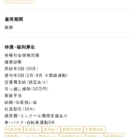
雇用期間
無期
待遇・福利厚生
各種社会保険完備
健康診断
昇給年1回（10月）
賞与年2回（2月・8月 ※業績連動）
交通費支給（規定あり）
引っ越し補助（10万円）
家族手当
結婚・出産祝い金
社員割引（10％）
講習費・コンクール費用支援あり
車・バイク・自転車通勤OK
社保完備
昇給あり
賞与あり
残業代支給
交通費支給
講習費・コンテスト費サポート
社員割引あり
転勤なし
車通勤OK