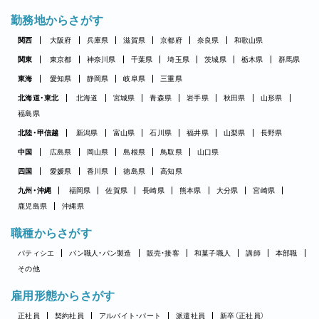
勤務地からさがす
関西
大阪府
兵庫県
滋賀県
京都府
奈良県
和歌山県
関東
東京都
神奈川県
千葉県
埼玉県
茨城県
栃木県
群馬県
東海
愛知県
静岡県
岐阜県
三重県
北海道・東北
北海道
宮城県
青森県
岩手県
秋田県
山形県
福島県
北陸・甲信越
新潟県
富山県
石川県
福井県
山梨県
長野県
中国
広島県
岡山県
島根県
鳥取県
山口県
四国
愛媛県
香川県
徳島県
高知県
九州・沖縄
福岡県
佐賀県
長崎県
熊本県
大分県
宮崎県
鹿児島県
沖縄県
職種からさがす
パティシエ
パン職人・パン製造
販売・接客
和菓子職人
講師
本部職
その他
雇用形態からさがす
正社員
契約社員
アルバイト・パート
派遣社員
新卒（正社員）