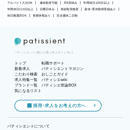
アルバイト入社OK
連休取得可能
月8回休み
年間休日105日以上
年間休日110日以上
日曜日休み
有給取得推奨
産休・育休取得実績あり
休日数選択OK
長期休暇あり
完全週休二日制
パティシエ、パン職人の選ぶ求人サイトNo.1
トップ
転職サポート
新着求人
パティシエントマガジン
こだわり検索
おしごとガイド
求人特集一覧
パティシエwiki
ブランド一覧
パティシエ世論BOX
気になるリスト
採用・求人をお考えの方へ
パティシエントについて