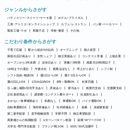
ジャンルからさがす
パティスリー・スイーツ・ケーキ屋
ホテル・ブライダル
工房・アトリエ・オンラインショップ
カフェ・レストラン
パン屋・ベーカリー
製造工場・ラボ
和菓子店
学校・教室
その他
こだわり条件からさがす
子育て応援
駅から徒歩5分以内
オープニング
個人経営
新規出店計画あり
女性シェフ
独立実績あり
コンテスト常連
上場企業
オープンから3年未満
定休日あり
実働7.5時間
残業月20時間以下
18時までの退社
午後出社
残業ほぼなし
早上がりあり
シフト制
シフト自由・相談OK
週1日からOK
週2・3日からOK
週4日以上OK
1日4h以内OK
9時～勤務OK
社保完備
引っ越し補助/住宅手当あり
昇給あり
賞与あり
残業代支給
交通費支給
正社員登用あり
講習費・コンテスト費サポート
社員割引あり
まかない・食事補助あり
転勤なし
車通勤OK
バイク通勤OK
自転車通勤OK
海外研修あり
社内研修あり
急募
未経験歓迎
第二新卒歓迎
若手積極採用
学歴不問
独立希望歓迎
異業種からの転職歓迎
Uターン・Iターン歓迎
副業・WワークOK
大学生・専門学生歓迎
ブランク明けOK
40代・50代活躍中