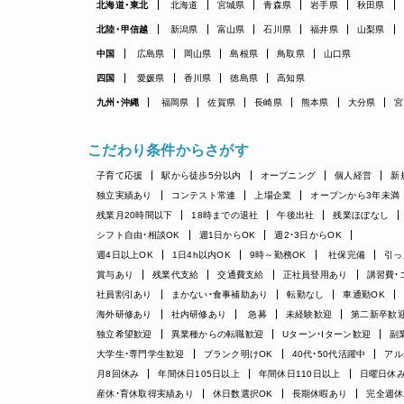
北海道・東北
北海道
宮城県
青森県
岩手県
秋田県
北陸・甲信越
新潟県
富山県
石川県
福井県
山梨県
中国
広島県
岡山県
島根県
鳥取県
山口県
四国
愛媛県
香川県
徳島県
高知県
九州・沖縄
福岡県
佐賀県
長崎県
熊本県
大分県
宮
こだわり条件からさがす
子育て応援
駅から徒歩5分以内
オープニング
個人経営
新
独立実績あり
コンテスト常連
上場企業
オープンから3年未満
残業月20時間以下
18時までの退社
午後出社
残業ほぼなし
シフト自由・相談OK
週1日からOK
週2・3日からOK
週4日以上OK
1日4h以内OK
9時～勤務OK
社保完備
引っ
賞与あり
残業代支給
交通費支給
正社員登用あり
講習費・
社員割引あり
まかない・食事補助あり
転勤なし
車通勤OK
海外研修あり
社内研修あり
急募
未経験歓迎
第二新卒歓
独立希望歓迎
異業種からの転職歓迎
Uターン・Iターン歓迎
副
大学生・専門学生歓迎
ブランク明けOK
40代・50代活躍中
アル
月8回休み
年間休日105日以上
年間休日110日以上
日曜日休
産休・育休取得実績あり
休日数選択OK
長期休暇あり
完全週休