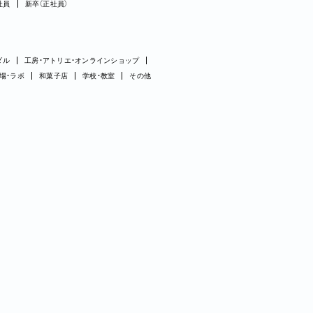
社員
新卒（正社員）
ダル
工房・アトリエ・オンラインショップ
場・ラボ
和菓子店
学校・教室
その他