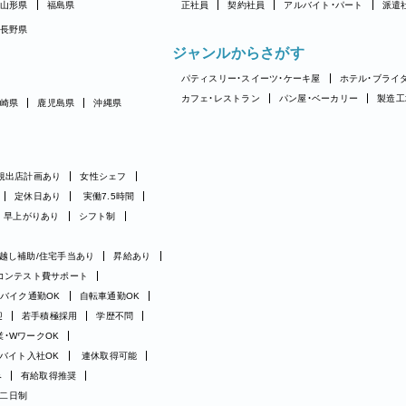
山形県
福島県
正社員
契約社員
アルバイト・パート
派遣
長野県
ジャンルからさがす
パティスリー・スイーツ・ケーキ屋
ホテル・ブライ
カフェ・レストラン
パン屋・ベーカリー
製造工
崎県
鹿児島県
沖縄県
規出店計画あり
女性シェフ
定休日あり
実働7.5時間
早上がりあり
シフト制
越し補助/住宅手当あり
昇給あり
コンテスト費サポート
バイク通勤OK
自転車通勤OK
迎
若手積極採用
学歴不問
業・WワークOK
バイト入社OK
連休取得可能
み
有給取得推奨
二日制