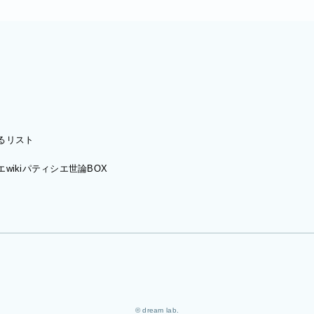
るリスト
wiki
パティシエ世論BOX
© dream lab.