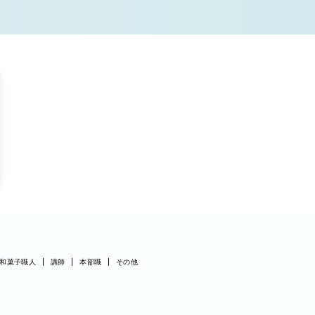
和菓子職人
講師
本部職
その他