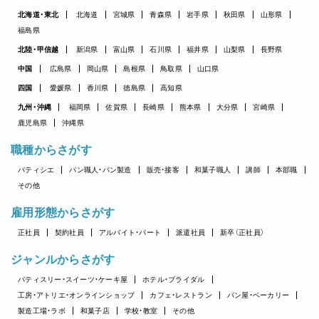
北海道・東北
北海道
宮城県
青森県
岩手県
秋田県
山形県
福島県
北陸・甲信越
新潟県
富山県
石川県
福井県
山梨県
長野県
中国
広島県
岡山県
島根県
鳥取県
山口県
四国
愛媛県
香川県
徳島県
高知県
九州・沖縄
福岡県
佐賀県
長崎県
熊本県
大分県
宮崎県
鹿児島県
沖縄県
職種からさがす
パティシエ
パン職人・パン製造
販売・接客
和菓子職人
講師
本部職
その他
雇用形態からさがす
正社員
契約社員
アルバイト・パート
派遣社員
新卒（正社員）
ジャンルからさがす
パティスリー・スイーツ・ケーキ屋
ホテル・ブライダル
工房・アトリエ・オンラインショップ
カフェ・レストラン
パン屋・ベーカリー
製造工場・ラボ
和菓子店
学校・教室
その他