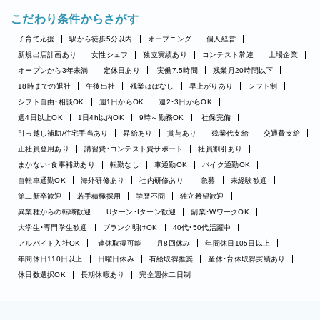
こだわり条件からさがす
子育て応援
駅から徒歩5分以内
オープニング
個人経営
新規出店計画あり
女性シェフ
独立実績あり
コンテスト常連
上場企業
オープンから3年未満
定休日あり
実働7.5時間
残業月20時間以下
18時までの退社
午後出社
残業ほぼなし
早上がりあり
シフト制
シフト自由・相談OK
週1日からOK
週2・3日からOK
週4日以上OK
1日4h以内OK
9時～勤務OK
社保完備
引っ越し補助/住宅手当あり
昇給あり
賞与あり
残業代支給
交通費支給
正社員登用あり
講習費・コンテスト費サポート
社員割引あり
まかない・食事補助あり
転勤なし
車通勤OK
バイク通勤OK
自転車通勤OK
海外研修あり
社内研修あり
急募
未経験歓迎
第二新卒歓迎
若手積極採用
学歴不問
独立希望歓迎
異業種からの転職歓迎
Uターン・Iターン歓迎
副業・WワークOK
大学生・専門学生歓迎
ブランク明けOK
40代・50代活躍中
アルバイト入社OK
連休取得可能
月8回休み
年間休日105日以上
年間休日110日以上
日曜日休み
有給取得推奨
産休・育休取得実績あり
休日数選択OK
長期休暇あり
完全週休二日制