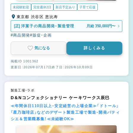
未経験歓迎
完全週休2日
新店予定あり
子育て応援
東京都 渋谷区 恵比寿
[正]
洋菓子の商品開発・製造管理
月給 350,000円〜
#商品開発
#販促・企画
気になる
詳しくみる
掲載ID 1001362
更新日：2026年07月17日
終了日：2026年10月09日
製造工場・ラボ
D＆Nコンフェクショナリー ケーキワークス辰巳
≪年間休日110日以上・安定経営の上場企業≫「ドトール」
「星乃珈琲店」などのデザート製造工場で製造・開発パティ
シエ＆営業職募集！≪未経験OK≫