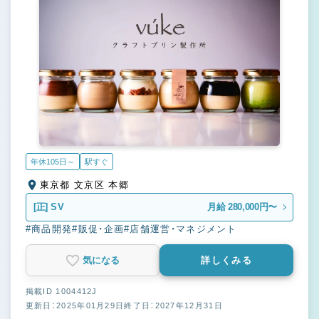
年休105日～
駅すぐ
東京都 文京区 本郷
[正]
SV
月給 280,000円〜
#商品開発
#販促・企画
#店舗運営・マネジメント
気になる
詳しくみる
掲載ID 1004412J
更新日：2025年01月29日
終了日：2027年12月31日