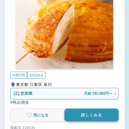
学歴不問
月8日休み
東京都 江東区 辰巳
[正]
営業職
月給 243,000円〜
#商品開発
気になる
詳しくみる
掲載ID 318536