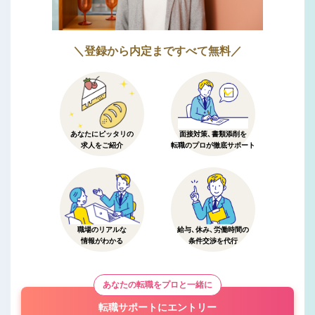
＼登録から内定まですべて無料／
あなたにピッタリの
面接対策、書類添削を
求人をご紹介
転職のプロが徹底サポート
職場のリアルな
給与、休み、労働時間の
情報がわかる
条件交渉を代行
あなたの転職をプロと一緒に
転職サポートにエントリー