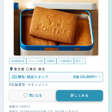
未経験歓迎
ブランクOK
日曜休
〜18時退社
駅すぐ
東京都 江東区 潮見
[正]
梱包・検品スタッフ
月給 215,000円〜
#店舗運営・マネジメント
気になる
詳しくみる
掲載ID 39991J
更新日：2025年05月20日
終了日：2027年12月31日