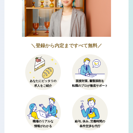
＼登録から内定まですべて無料／
あなたにピッタリの
面接対策、書類添削を
求人をご紹介
転職のプロが徹底サポート
職場のリアルな
給与、休み、労働時間の
情報がわかる
条件交渉を代行