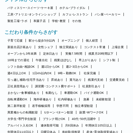
パティスリー・スイーツ・ケーキ屋
ホテル・ブライダル
工房・アトリエ・オンラインショップ
カフェ・レストラン
パン屋・ベーカリー
製造工場・ラボ
和菓子店
学校・教室
その他
こだわり条件からさがす
子育て応援
駅から徒歩5分以内
オープニング
個人経営
新規出店計画あり
女性シェフ
独立実績あり
コンテスト常連
上場企業
オープンから3年未満
定休日あり
実働7.5時間
残業月20時間以下
18時までの退社
午後出社
残業ほぼなし
早上がりあり
シフト制
シフト自由・相談OK
週1日からOK
週2・3日からOK
週4日以上OK
1日4h以内OK
9時～勤務OK
社保完備
引っ越し補助/住宅手当あり
昇給あり
賞与あり
残業代支給
交通費支給
正社員登用あり
講習費・コンテスト費サポート
社員割引あり
まかない・食事補助あり
転勤なし
車通勤OK
バイク通勤OK
自転車通勤OK
海外研修あり
社内研修あり
急募
未経験歓迎
第二新卒歓迎
若手積極採用
学歴不問
独立希望歓迎
異業種からの転職歓迎
Uターン・Iターン歓迎
副業・WワークOK
大学生・専門学生歓迎
ブランク明けOK
40代・50代活躍中
アルバイト入社OK
連休取得可能
月8回休み
年間休日105日以上
年間休日110日以上
日曜日休み
有給取得推奨
産休・育休取得実績あり