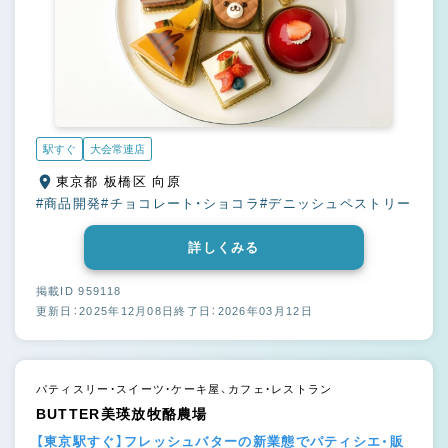
駅すぐ
大会常連店
東京都 板橋区 向原
#商品開発
#チョコレート・ショコラ
#デニッシュペストリー
詳しくみる
掲載ID 959118
更新日：2025年12月08日
終了日：2026年03月12日
パティスリー・スイーツ・ケーキ屋、カフェ・レストラン
BUTTER美瑛放牧酪農場
【東京駅すぐ】フレッシュバターの新業態でパティシエ・販