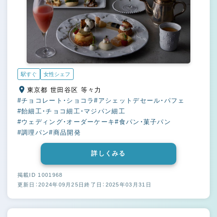
駅すぐ
女性シェフ
東京都 世田谷区 等々力
#チョコレート・ショコラ
#アシェットデセール・パフェ
#飴細工・チョコ細工・マジパン細工
#ウェディング・オーダーケーキ
#食パン・菓子パン
#調理パン
#商品開発
詳しくみる
掲載ID 1001968
更新日：2024年09月25日
終了日：2025年03月31日