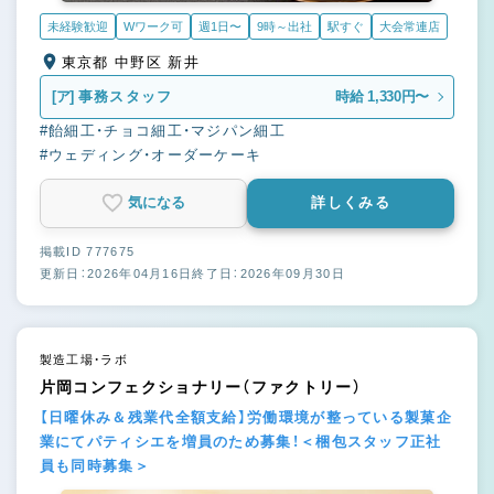
未経験歓迎
Wワーク可
週1日〜
9時～出社
駅すぐ
大会常連店
東京都 中野区 新井
[ア]
事務スタッフ
時給 1,330円〜
#飴細工・チョコ細工・マジパン細工
#ウェディング・オーダーケーキ
気になる
詳しくみる
掲載ID 777675
更新日：2026年04月16日
終了日：2026年09月30日
製造工場・ラボ
片岡コンフェクショナリー（ファクトリー）
【日曜休み＆残業代全額支給】労働環境が整っている製菓企
業にてパティシエを増員のため募集！＜梱包スタッフ正社
員も同時募集＞