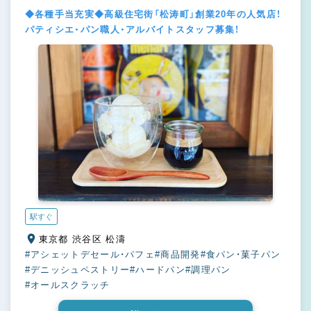
◆各種手当充実◆高級住宅街「松涛町」創業20年の人気店！
パティシエ・パン職人・アルバイトスタッフ募集！
駅すぐ
東京都 渋谷区 松濤
#アシェットデセール・パフェ
#商品開発
#食パン・菓子パン
#デニッシュペストリー
#ハードパン
#調理パン
#オールスクラッチ