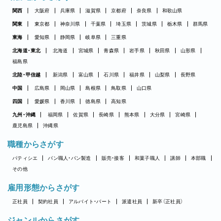
関西
大阪府
兵庫県
滋賀県
京都府
奈良県
和歌山県
関東
東京都
神奈川県
千葉県
埼玉県
茨城県
栃木県
群馬県
東海
愛知県
静岡県
岐阜県
三重県
北海道・東北
北海道
宮城県
青森県
岩手県
秋田県
山形県
福島県
北陸・甲信越
新潟県
富山県
石川県
福井県
山梨県
長野県
中国
広島県
岡山県
島根県
鳥取県
山口県
四国
愛媛県
香川県
徳島県
高知県
九州・沖縄
福岡県
佐賀県
長崎県
熊本県
大分県
宮崎県
鹿児島県
沖縄県
職種からさがす
パティシエ
パン職人・パン製造
販売・接客
和菓子職人
講師
本部職
その他
雇用形態からさがす
正社員
契約社員
アルバイト・パート
派遣社員
新卒（正社員）
ジャンルからさがす