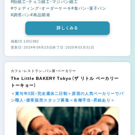
#飴細工・チョコ細工・マジパン細工
#ウェディング・オーダーケーキ
#食パン・菓子パン
#調理パン
#商品開発
詳しくみる
掲載ID 1001982
更新日：2024年09月25日
終了日：2025年03月31日
カフェ・レストラン、パン屋・ベーカリー
The Little BAKERY Tokyo（ザ リトル ベーカリー
トーキョー）
＜賞与年2回・完全週休二日制＞原宿の人気ベーカリーでパ
ン職人・接客販売スタッフ募集＜各種手当・昇給あり＞