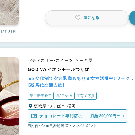
気になる
12月31日
パティスリー・スイーツ・ケーキ屋
GODIVA イオンモールつくば
★2交代制で夕方退勤もあり★女性活躍中！ワーク
【残業代全額支給】
第二新卒歓迎
月8日休み
子育て応援
茨城県 つくば市 稲岡
[正]
チョコレート専門店の販
月給 200,000円〜
売スタッフ
#販促・企画
#店舗運営・マネジメント