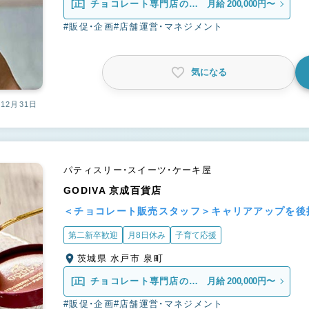
[正]
チョコレート専門店の販
月給 200,000円〜
売スタッフ
#販促・企画
#店舗運営・マネジメント
気になる
12月31日
パティスリー・スイーツ・ケーキ屋
GODIVA 京成百貨店
＜チョコレート販売スタッフ＞キャリアアップを後
第二新卒歓迎
月8日休み
子育て応援
茨城県 水戸市 泉町
[正]
チョコレート専門店の販
月給 200,000円〜
売スタッフ
#販促・企画
#店舗運営・マネジメント