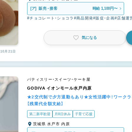
[ア]
販売・接客
時給 1,100円〜
#チョコレート・ショコラ
#商品開発
#販促・企画
#店舗運
気になる
10月21日
パティスリー・スイーツ・ケーキ屋
GODIVA イオンモール水戸内原
★2交代制で夕方退勤もあり★女性活躍中！ワーク
【残業代全額支給】
第二新卒歓迎
月8日休み
子育て応援
茨城県 水戸市 内原