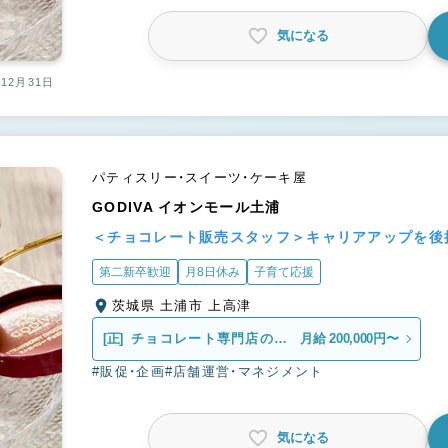
気になる
12月31日
パティスリー・スイーツ・ケーキ屋
GODIVA イオンモール土浦
＜チョコレート販売スタッフ＞キャリアアップを後
第二新卒歓迎
月8日休み
子育て応援
茨城県 土浦市 上高津
[正]
チョコレート専門店の販
月給 200,000円〜
売スタッフ
#販促・企画
#店舗運営・マネジメント
気になる