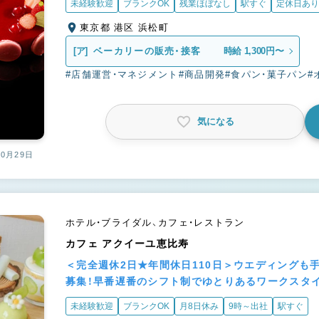
未経験歓迎
ブランクOK
残業ほぼなし
駅すぐ
定休日あり
東京都 港区 浜松町
[ア]
ベーカリーの販売・接客
時給 1,300円〜
#店舗運営・マネジメント
#商品開発
#食パン・菓子パン
#
気になる
10月29日
ホテル・ブライダル、カフェ・レストラン
カフェ アクイーユ恵比寿
＜完全週休2日★年間休日110日＞ウエディングも
募集！早番遅番のシフト制でゆとりあるワークスタイ
未経験歓迎
ブランクOK
月8日休み
9時～出社
駅すぐ