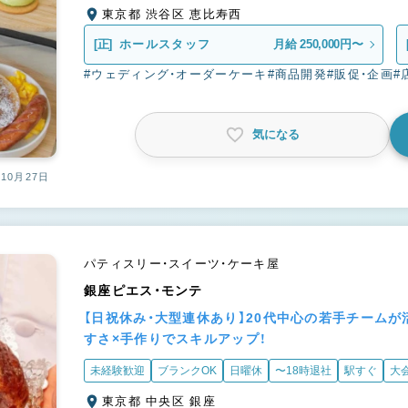
東京都 渋谷区 恵比寿西
[正]
ホールスタッフ
月給 250,000円〜
#ウェディング・オーダーケーキ
#商品開発
#販促・企画
#
気になる
10月27日
パティスリー・スイーツ・ケーキ屋
銀座ピエス・モンテ
【日祝休み・大型連休あり】20代中心の若手チーム
すさ×手作りでスキルアップ！
未経験歓迎
ブランクOK
日曜休
〜18時退社
駅すぐ
大
東京都 中央区 銀座