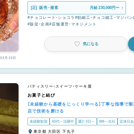
[正]
販売・接客
月給 230,000円〜
#チョコレート・ショコラ
#飴細工・チョコ細工・マジパン
#販促・企画
#店舗運営・マネジメント
気になる
01月15日
パティスリー・スイーツ・ケーキ屋
お菓子と結び
【未経験から基礎をじっくり学べる】丁寧な指導で製
店で技術を磨ける
未経験歓迎
40代～活躍中
週2・3日～
9時～出社
定休日あ
東京都 大田区 下丸子