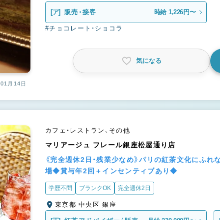
[ア]
販売・接客
時給 1,226円〜
#チョコレート・ショコラ
気になる
01月14日
カフェ・レストラン、その他
マリアージュ フレール銀座松屋通り店
《完全週休2日・残業少なめ》パリの紅茶文化にふれ
場◆賞与年2回＋インセンティブあり◆
学歴不問
ブランクOK
完全週休2日
東京都 中央区 銀座