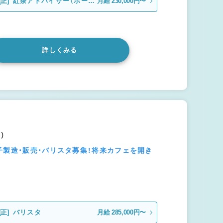
[正]
紅茶アドバイザー（ホール
月給 230,000円〜
スタッフ）
詳しくみる
）
子製造・販売・バリスタ募集！将来カフェを開き
[正]
バリスタ
月給 285,000円〜