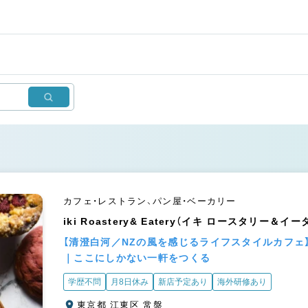
カフェ・レストラン、パン屋・ベーカリー
iki Roastery& Eatery（イキ ロースタリー＆イ
【清澄白河／NZの風を感じるライフスタイルカフェ
｜ここにしかない一軒をつくる
学歴不問
月8日休み
新店予定あり
海外研修あり
東京都 江東区 常盤