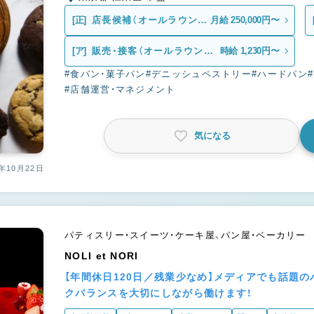
[正]
店長候補（オールラウンダ
月給 250,000円〜
ー）
[ア]
販売・接客（オールラウンダ
時給 1,230円〜
ー）
#食パン・菓子パン
#デニッシュペストリー
#ハードパン
#店舗運営・マネジメント
気になる
年10月22日
パティスリー・スイーツ・ケーキ屋、パン屋・ベーカリー
NOLI et NORI
【年間休日120日／残業少なめ】メディアでも話題
クバランスを大切にしながら働けます！