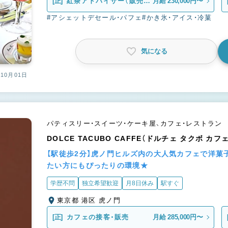
[正]
紅茶アドバイザー（販売ス
月給 230,000円〜
タッフ）
#アシェットデセール・パフェ
#かき氷・アイス・冷菓
気になる
10月01日
パティスリー・スイーツ・ケーキ屋、カフェ・レストラン
DOLCE TACUBO CAFFE（ドルチェ タクボ カフェ
【駅徒歩2分】虎ノ門ヒルズ内の大人気カフェで洋菓
たい方にもぴったりの環境★
学歴不問
独立希望歓迎
月8日休み
駅すぐ
東京都 港区 虎ノ門
[正]
カフェの接客・販売
月給 285,000円〜