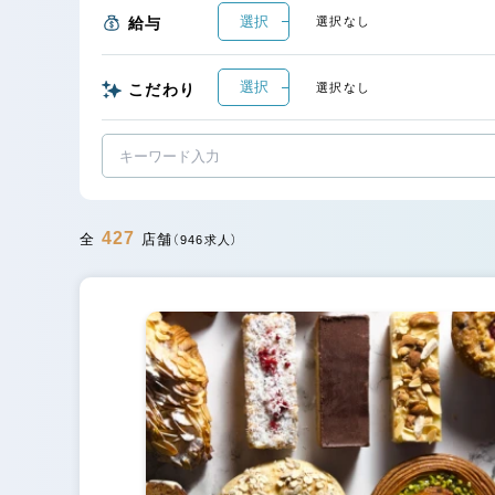
選択
給与
選択なし
選択
こだわり
選択なし
427
全
店舗
（946求人）