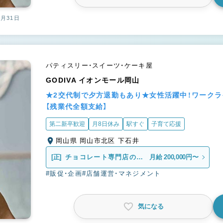
2月31日
パティスリー・スイーツ・ケーキ屋
GODIVA イオンモール岡山
★2交代制で夕方退勤もあり★女性活躍中！ワーク
【残業代全額支給】
第二新卒歓迎
月8日休み
駅すぐ
子育て応援
岡山県 岡山市北区 下石井
[正]
チョコレート専門店の販
月給 200,000円〜
売スタッフ
#販促・企画
#店舗運営・マネジメント
気になる