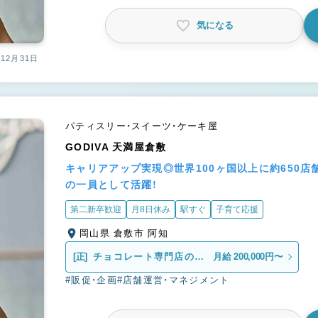
気になる
12月31日
パティスリー・スイーツ・ケーキ屋
GODIVA 天満屋倉敷
キャリアアップ実現◎世界100ヶ国以上に約650
の一員として活躍！
第二新卒歓迎
月8日休み
駅すぐ
子育て応援
岡山県 倉敷市 阿知
[正]
チョコレート専門店の販
月給 200,000円〜
売スタッフ
#販促・企画
#店舗運営・マネジメント