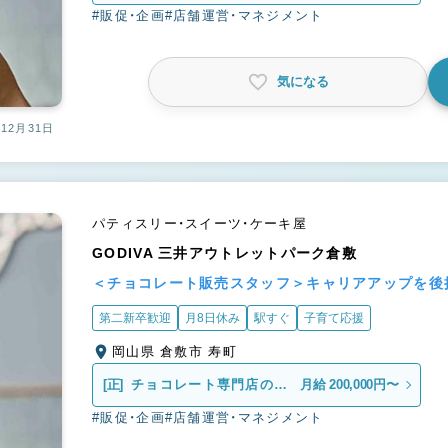
売スタッフ
#販促・企画
#店舗運営・マネジメント
気になる
12月31日
パティスリー・スイーツ・ケーキ屋
GODIVA 三井アウトレットパーク倉敷
＜チョコレート販売スタッフ＞キャリアアップを後
第二新卒歓迎
月8日休み
駅すぐ
子育て応援
岡山県 倉敷市 寿町
[正]
チョコレート専門店の販
月給 200,000円〜
売スタッフ
#販促・企画
#店舗運営・マネジメント