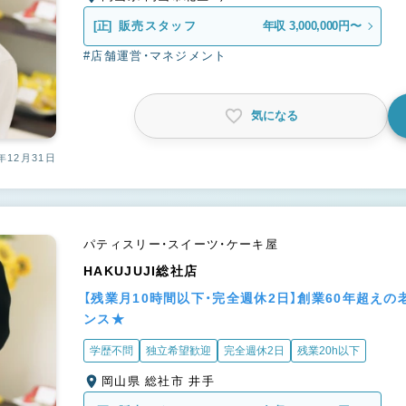
[正]
販売スタッフ
年収 3,000,000円〜
#店舗運営・マネジメント
気になる
年12月31日
パティスリー・スイーツ・ケーキ屋
HAKUJUJI総社店
【残業月10時間以下・完全週休2日】創業60年超え
ンス★
学歴不問
独立希望歓迎
完全週休2日
残業20h以下
岡山県 総社市 井手