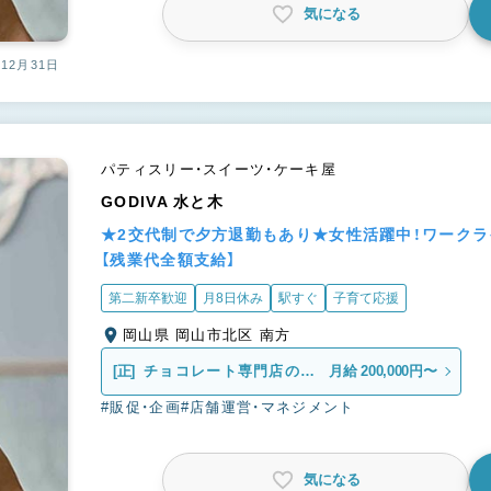
気になる
12月31日
パティスリー・スイーツ・ケーキ屋
GODIVA 水と木
★2交代制で夕方退勤もあり★女性活躍中！ワーク
【残業代全額支給】
第二新卒歓迎
月8日休み
駅すぐ
子育て応援
岡山県 岡山市北区 南方
[正]
チョコレート専門店の販
月給 200,000円〜
売スタッフ
#販促・企画
#店舗運営・マネジメント
気になる