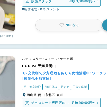
[正]
販売スタッフ
年収 3,000,000円〜
#店舗運営・マネジメント
気になる
年12月31日
パティスリー・スイーツ・ケーキ屋
GODIVA 天満屋岡山
★2交代制で夕方退勤もあり★女性活躍中！ワーク
【残業代全額支給】
第二新卒歓迎
月8日休み
駅すぐ
子育て応援
岡山県 岡山市北区 表町
[正]
チョコレート専門店の販
月給 200,000円〜