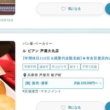
気になる
12月31日
パン屋・ベーカリー
ル ビアン 芦屋大丸店
【年間休日112日＆残業代全額支給】★有名百貨店
学歴不問
連休可
早上がり可
駅すぐ
子育て応援
兵庫県 芦屋市 船戸町
[契]
販売・接客
月給 229,000円〜
#店舗運営・マネジメント
気になる