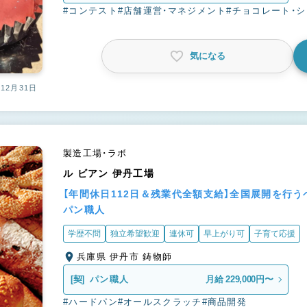
#コンテスト
#店舗運営・マネジメント
#チョコレート・
気になる
12月31日
製造工場・ラボ
ル ビアン 伊丹工場
【年間休日112日＆残業代全額支給】全国展開を行
パン職人
学歴不問
独立希望歓迎
連休可
早上がり可
子育て応援
兵庫県 伊丹市 鋳物師
[契]
パン職人
月給 229,000円〜
#ハードパン
#オールスクラッチ
#商品開発