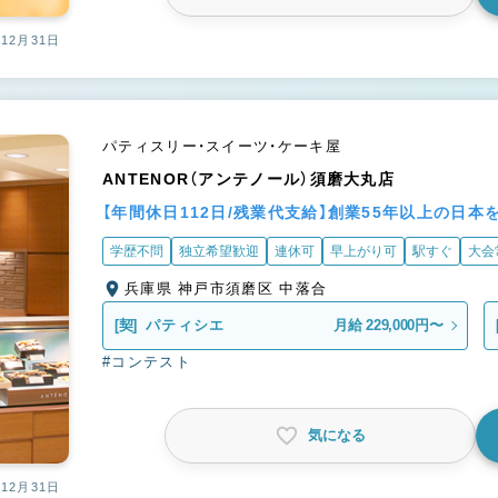
12月31日
パティスリー・スイーツ・ケーキ屋
ANTENOR（アンテノール）須磨大丸店
【年間休日112日/残業代支給】創業55年以上の日
学歴不問
独立希望歓迎
連休可
早上がり可
駅すぐ
大会
兵庫県 神戸市須磨区 中落合
[契]
パティシエ
月給 229,000円〜
#コンテスト
気になる
12月31日