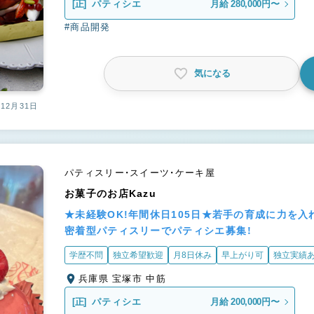
[正]
パティシエ
月給 280,000円〜
#商品開発
気になる
12月31日
パティスリー・スイーツ・ケーキ屋
お菓子のお店Kazu
★未経験OK!年間休日105日★若手の育成に力を
密着型パティスリーでパティシエ募集！
学歴不問
独立希望歓迎
月8日休み
早上がり可
独立実績
兵庫県 宝塚市 中筋
[正]
パティシエ
月給 200,000円〜