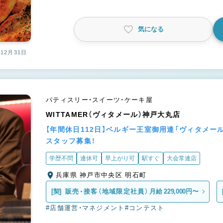
気になる
12月31日
パティスリー・スイーツ・ケーキ屋
WITTAMER（ヴィタメール）神戸大丸店
【年間休日112日】ベルギー王室御用達「ヴィタメ
スタッフ募集！
学歴不問
連休可
早上がり可
駅すぐ
大会常連店
兵庫県 神戸市中央区 明石町
[契]
販売・接客（地域限定社員）
月給 229,000円〜
#店舗運営・マネジメント
#コンテスト