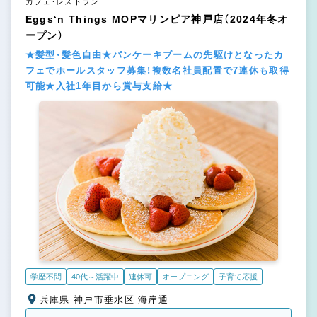
カフェ・レストラン
Eggs‘n Things MOPマリンピア神戸店（2024年冬オ
ープン）
★髪型・髪色自由★パンケーキブームの先駆けとなったカ
フェでホールスタッフ募集！複数名社員配置で7連休も取得
可能★入社1年目から賞与支給★
学歴不問
40代～活躍中
連休可
オープニング
子育て応援
兵庫県 神戸市垂水区 海岸通