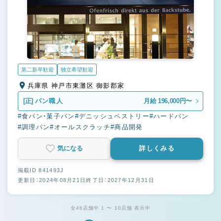
第二新卒歓迎
独立希望歓迎
兵庫県 神戸市東灘区 御影郡家
[正]
パン職人
月給 196,000円〜
#食パン・菓子パン
#デニッシュペストリー
#ハードパン
#調理パン
#オールスクラッチ
#商品開発
気になる
詳しくみる
掲載ID 841493J
更新日：2024年08月21日
終了日：2027年12月31日
全46店舗中 1 〜 10店舗 表示中