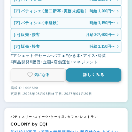
[ア]
パティシエ（第二新卒・実務未経験）
時給 1,200円〜
[ア]
パティシエ（未経験）
時給 1,150円〜
[正]
販売・接客
月給 207,600円〜
[ア]
販売・接客
時給 1,150円〜
#アシェットデセール・パフェ
#かき氷・アイス・冷菓
#商品開発
#販促・企画
#店舗運営・マネジメント
気になる
詳しくみる
掲載ID 1005590
更新日：2026年08月06日
終了日：2027年01月20日
パティスリー・スイーツ・ケーキ屋、カフェ・レストラン
COLONY by EQI