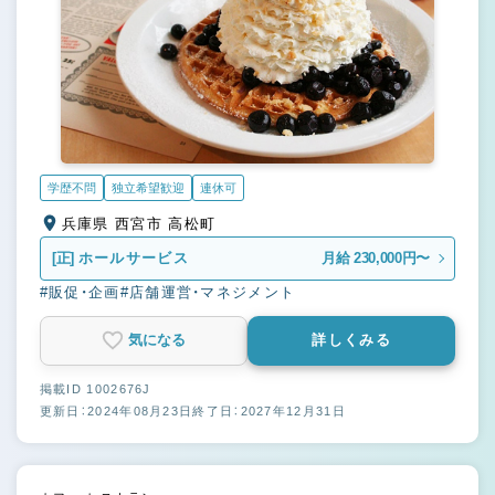
学歴不問
独立希望歓迎
連休可
兵庫県 西宮市 高松町
[正]
ホールサービス
月給 230,000円〜
#販促・企画
#店舗運営・マネジメント
気になる
詳しくみる
掲載ID 1002676J
更新日：2024年08月23日
終了日：2027年12月31日