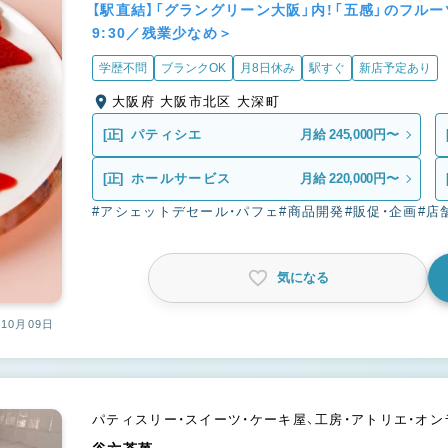
【駅直結】「グラングリーン大阪」内！「五感」のフ
9:30／残業少なめ＞
学歴不問
ブランクOK
月8日休み
駅すぐ
新店予定あり
大阪府 大阪市北区 大深町
[正]
パティシエ
月給 245,000円〜
[正]
ホールサービス
月給 220,000円〜
#アシェットデセール・パフェ
#商品開発
#販促・企画
#店
気になる
10月09日
パティスリー・スイーツ・ケーキ屋、工房・アトリエ・オ