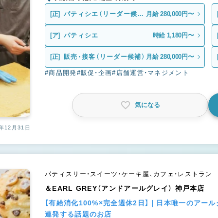
[正]
パティシエ（リーダー候
月給 280,000円〜
補）
[ア]
パティシエ
時給 1,180円〜
[正]
販売・接客（リーダー候補）
月給 280,000円〜
#商品開発
#販促・企画
#店舗運営・マネジメント
気になる
年12月31日
パティスリー・スイーツ・ケーキ屋、カフェ・レストラン
＆EARL GREY（アンドアールグレイ） 神戸本店
【有給消化100%×完全週休2日】｜日本唯一のア
連発する話題のお店