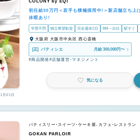
COLONY by EQI
初任給30万円＜若手も積極採用中!＞新店舗立ち上げ
休暇あり！
学歴不問
独立希望歓迎
完全週休2日
9時～出社
駅すぐ
大阪府 大阪市中央区 西心斎橋
[正]
パティシエ
月給 300,000円〜
#商品開発
#店舗運営・マネジメント
気になる
01月01日
パティスリー・スイーツ・ケーキ屋、カフェ・レストラン
GOKAN PARLOIR