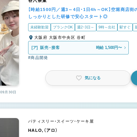
谷六茶菓
【時給1500円／週3～4日・1日4h～OK】空堀商
しっかりとした研修で安心スタート◎
未経験歓迎
ブランクOK
週2・3日～
9時～出社
駅すぐ
大阪府 大阪市中央区 谷町
[ア]
販売・接客
時給 1,500円〜
#商品開発
気になる
09月30日
パティスリー・スイーツ・ケーキ屋
HALO,（アロ）