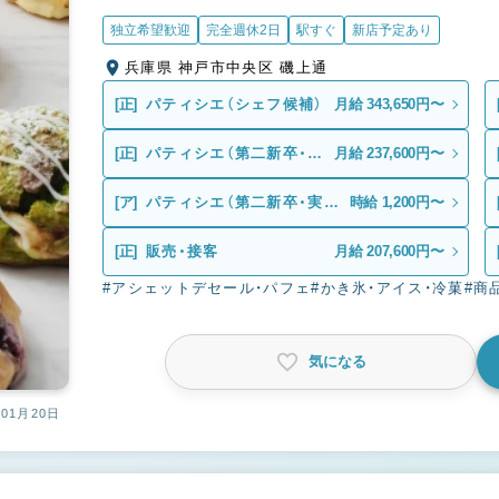
独立希望歓迎
完全週休2日
駅すぐ
新店予定あり
兵庫県 神戸市中央区 磯上通
[正]
パティシエ（シェフ候補）
月給 343,650円〜
[正]
パティシエ（第二新卒・未
月給 237,600円〜
経験）
[ア]
パティシエ（第二新卒・実務
時給 1,200円〜
未経験）
[正]
販売・接客
月給 207,600円〜
#アシェットデセール・パフェ
#かき氷・アイス・冷菓
#商
気になる
01月20日