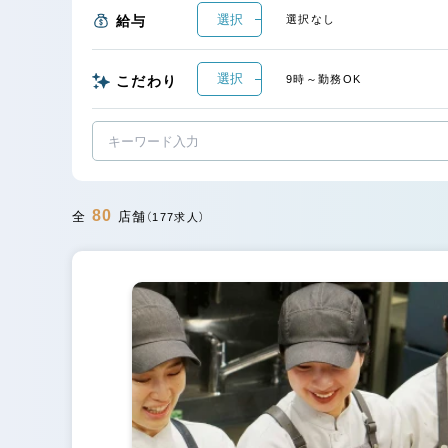
選択
給与
選択なし
選択
こだわり
9時～勤務OK
80
全
店舗
（177求人）