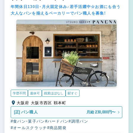
年間休日130日・月火固定休み♪若手活躍中☆お酒にも合う
大人なパンを揃えるベーカリーでパン職人を募集！
学歴不問
連休可
残業ほぼなし
駅すぐ
大阪府 大阪市西区 靱本町
[正]
パン職人
月給 230,000円〜
#食パン・菓子パン
#ハードパン
#調理パン
#オールスクラッチ
#商品開発