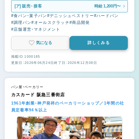
[ア]
販売・接客
時給 1,200円〜
#食パン・菓子パン
#デニッシュペストリー
#ハードパン
#調理パン
#オールスクラッチ
#商品開発
#店舗運営・マネジメント
気になる
詳しくみる
掲載ID 1000185
更新日：2026年06月24日
終了日：2026年12月08日
パン屋・ベーカリー
カスカード 阪急三番街店
1961年創業・神戸発祥のベーカリーショップ／1年間の社
員定着率94％以上