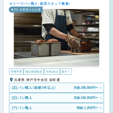
カリーでパン職人・販売スタッフ募集！
PR 兵庫県のお仕事
学歴不問
独立希望歓迎
月8日休み
駅すぐ
兵庫県 神戸市中央区 栄町通
[正]
パン職人（経験3年以上）
月給 290,000円〜
[正]
パン職人
月給 240,000円〜
[ア]
パン職人
時給 1,200円〜