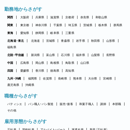
勤務地からさがす
関西
大阪府
兵庫県
滋賀県
京都府
奈良県
和歌山県
関東
東京都
神奈川県
千葉県
埼玉県
茨城県
栃木県
群馬県
東海
愛知県
静岡県
岐阜県
三重県
北海道・東北
北海道
宮城県
青森県
岩手県
秋田県
山形県
福島県
北陸・甲信越
新潟県
富山県
石川県
福井県
山梨県
長野県
中国
広島県
岡山県
島根県
鳥取県
山口県
四国
愛媛県
香川県
徳島県
高知県
九州・沖縄
福岡県
佐賀県
長崎県
熊本県
大分県
宮崎県
鹿児島県
沖縄県
職種からさがす
パティシエ
パン職人・パン製造
販売・接客
和菓子職人
講師
本部職
その他
雇用形態からさがす
正社員
契約社員
アルバイト・パート
派遣社員
新卒（正社員）