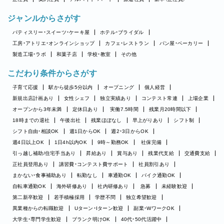
ジャンルからさがす
パティスリー・スイーツ・ケーキ屋
ホテル・ブライダル
工房・アトリエ・オンラインショップ
カフェ・レストラン
パン屋・ベーカリー
製造工場・ラボ
和菓子店
学校・教室
その他
こだわり条件からさがす
子育て応援
駅から徒歩5分以内
オープニング
個人経営
新規出店計画あり
女性シェフ
独立実績あり
コンテスト常連
上場企業
オープンから3年未満
定休日あり
実働7.5時間
残業月20時間以下
18時までの退社
午後出社
残業ほぼなし
早上がりあり
シフト制
シフト自由・相談OK
週1日からOK
週2・3日からOK
週4日以上OK
1日4h以内OK
9時～勤務OK
社保完備
引っ越し補助/住宅手当あり
昇給あり
賞与あり
残業代支給
交通費支給
正社員登用あり
講習費・コンテスト費サポート
社員割引あり
まかない・食事補助あり
転勤なし
車通勤OK
バイク通勤OK
自転車通勤OK
海外研修あり
社内研修あり
急募
未経験歓迎
第二新卒歓迎
若手積極採用
学歴不問
独立希望歓迎
異業種からの転職歓迎
Uターン・Iターン歓迎
副業・WワークOK
大学生・専門学生歓迎
ブランク明けOK
40代・50代活躍中