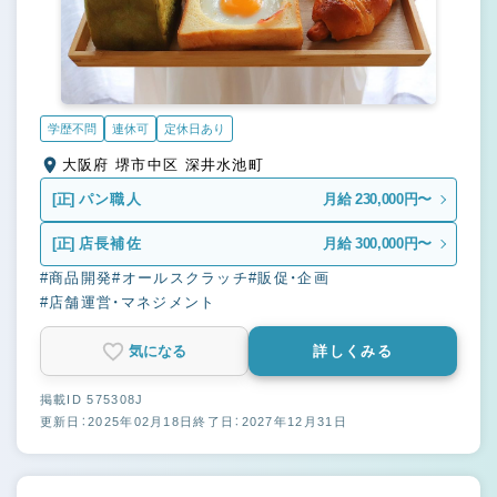
学歴不問
連休可
定休日あり
大阪府 堺市中区 深井水池町
[正]
パン職人
月給 230,000円〜
[正]
店長補佐
月給 300,000円〜
#商品開発
#オールスクラッチ
#販促・企画
#店舗運営・マネジメント
気になる
詳しくみる
掲載ID 575308J
更新日：2025年02月18日
終了日：2027年12月31日