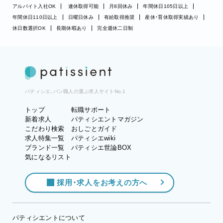
アルバイト入社OK
連休取得可能
月8回休み
年間休日105日以上
年間休日110日以上
日曜日休み
有給取得推奨
産休・育休取得実績あり
休日数選択OK
長期休暇あり
完全週休二日制
パティシエ、パン職人の選ぶ求人サイトNo.1
トップ
転職サポート
新着求人
パティシエントマガジン
こだわり検索
おしごとガイド
求人特集一覧
パティシエwiki
ブランド一覧
パティシエ世論BOX
気になるリスト
採用・求人をお考えの方へ
パティシエントについて