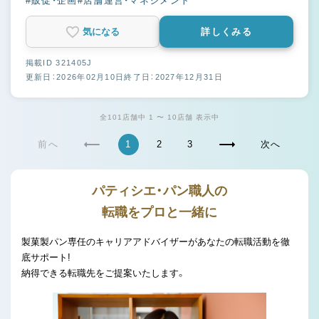
#販促・企画
#店舗運営・マネジメント
気になる
詳しくみる
掲載ID 321405J
更新日：2026年02月10日
終了日：2027年12月31日
全101店舗中 1 〜 10店舗 表示中
前へ
1
2
3
次へ
パティシエ・パン職人の
転職をプロと一緒に
製菓製パン専任のキャリアアドバイザーがあなたの転職活動を徹
底サポート!
納得できる転職先をご提案いたします。