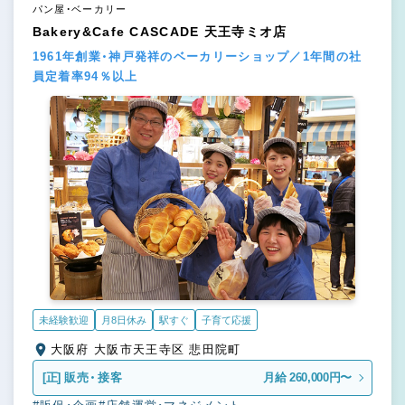
パン屋・ベーカリー
Bakery&Cafe CASCADE 天王寺ミオ店
1961年創業・神戸発祥のベーカリーショップ／1年間の社
員定着率94％以上
未経験歓迎
月8日休み
駅すぐ
子育て応援
大阪府 大阪市天王寺区 悲田院町
[正]
販売・接客
月給 260,000円〜