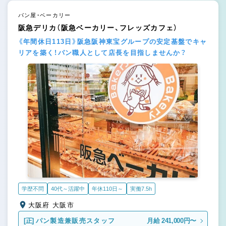
パン屋・ベーカリー
阪急デリカ（阪急ベーカリー、フレッズカフェ）
《年間休日113日》阪急阪神東宝グループの安定基盤でキャ
リアを築く！パン職人として店長を目指しませんか？
学歴不問
40代～活躍中
年休110日～
実働7.5h
大阪府 大阪市
[正]
パン製造兼販売スタッフ
月給 241,000円〜