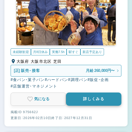
未経験歓迎
月8日休み
実働7.5h
駅すぐ
新店予定あり
大阪府 大阪市北区 芝田
[正]
販売・接客
月給 260,000円〜
#食パン・菓子パン
#ハードパン
#調理パン
#販促・企画
#店舗運営・マネジメント
気になる
詳しくみる
掲載ID 975662J
更新日：2026年02月10日
終了日：2027年12月31日