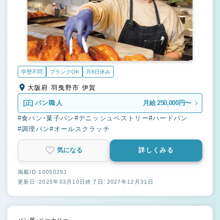
学歴不問
ブランクOK
月8日休み
大阪府 羽曳野市 伊賀
[正]
パン職人
月給 250,000円〜
#食パン・菓子パン
#デニッシュペストリー
#ハードパン
#調理パン
#オールスクラッチ
気になる
詳しくみる
掲載ID 1005029J
更新日：2025年03月10日
終了日：2027年12月31日
パン屋・ベーカリー