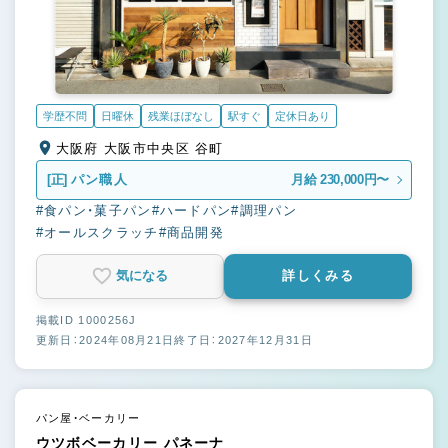
学歴不問
日曜休
残業ほぼなし
駅すぐ
定休日あり
大阪府 大阪市中央区 谷町
[正]
パン職人
月給 230,000円〜
#食パン・菓子パン
#ハードパン
#調理パン
#オールスクラッチ
#商品開発
気になる
詳しくみる
掲載ID 1000256J
更新日：2024年08月21日
終了日：2027年12月31日
パン屋・ベーカリー
ウツボベーカリー パネーナ