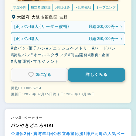
学歴不問
独立希望歓迎
月8日休み
〜18時退社
オープニング
大阪府 大阪市福島区 吉野
[正]
パン職人（リーダー候補）
月給 300,000円〜
[正]
パン職人
月給 250,000円〜
#食パン・菓子パン
#デニッシュペストリー
#ハードパン
#調理パン
#オールスクラッチ
#商品開発
#販促・企画
#店舗運営・マネジメント
気になる
詳しくみる
掲載ID 1005571A
更新日：2026年07月15日
終了日：2026年10月06日
パン屋・ベーカリー
パンやきどころRIKI
◇週休2日・賞与年2回◇独立希望応援！神戸元町の人気ベー