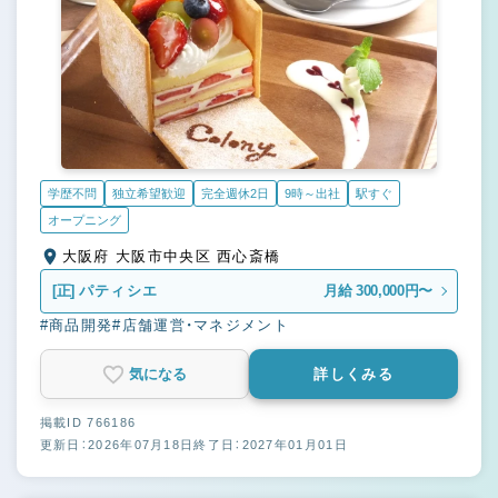
学歴不問
独立希望歓迎
完全週休2日
9時～出社
駅すぐ
オープニング
大阪府 大阪市中央区 西心斎橋
[正]
パティシエ
月給 300,000円〜
#商品開発
#店舗運営・マネジメント
気になる
詳しくみる
掲載ID 766186
更新日：2026年07月18日
終了日：2027年01月01日