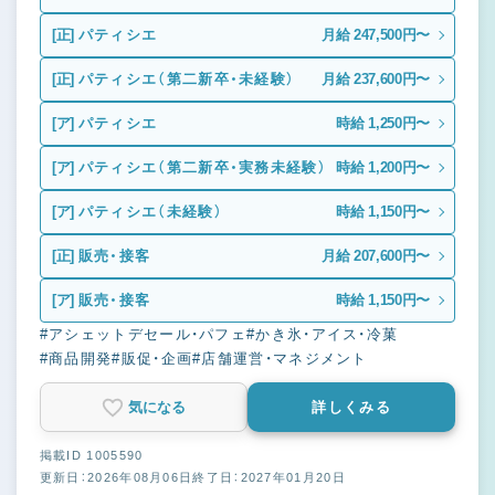
[正]
パティシエ
月給 247,500円〜
[正]
パティシエ（第二新卒・未経験）
月給 237,600円〜
[ア]
パティシエ
時給 1,250円〜
[ア]
パティシエ（第二新卒・実務未経験）
時給 1,200円〜
[ア]
パティシエ（未経験）
時給 1,150円〜
[正]
販売・接客
月給 207,600円〜
[ア]
販売・接客
時給 1,150円〜
#アシェットデセール・パフェ
#かき氷・アイス・冷菓
#商品開発
#販促・企画
#店舗運営・マネジメント
気になる
詳しくみる
掲載ID 1005590
更新日：2026年08月06日
終了日：2027年01月20日