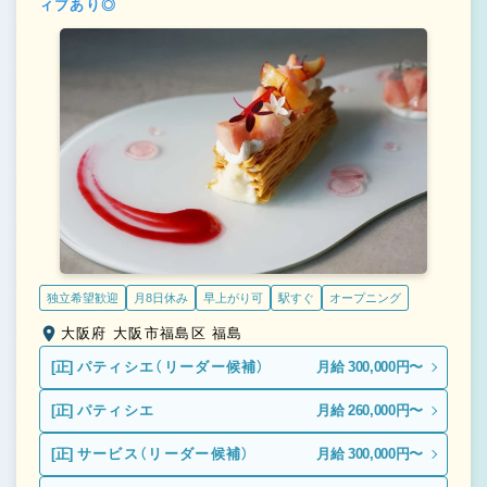
ィブあり◎
独立希望歓迎
月8日休み
早上がり可
駅すぐ
オープニング
大阪府 大阪市福島区 福島
[正]
パティシエ（リーダー候補）
月給 300,000円〜
[正]
パティシエ
月給 260,000円〜
[正]
サービス（リーダー候補）
月給 300,000円〜