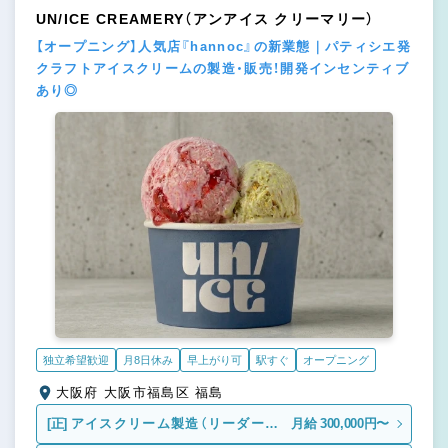
UN/ICE CREAMERY（アンアイス クリーマリー）
【オープニング】人気店『hannoc』の新業態｜パティシエ発
クラフトアイスクリームの製造・販売！開発インセンティブ
あり◎
独立希望歓迎
月8日休み
早上がり可
駅すぐ
オープニング
大阪府 大阪市福島区 福島
[正]
アイスクリーム製造（リーダー候
月給 300,000円〜
補）