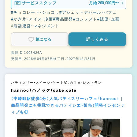
[正]
サービススタッフ
月給 260,000円〜
#チョコレート・ショコラ
#アシェットデセール・パフェ
#かき氷・アイス・冷菓
#商品開発
#コンテスト
#販促・企画
#店舗運営・マネジメント
気になる
詳しくみる
掲載ID 1005426A
更新日：2026年04月07日
終了日：2027年12月31日
パティスリー・スイーツ・ケーキ屋、カフェ・レストラン
hannoc（ハノック）cake,cafe
【中崎町駅徒歩1分】人気パティスリーカフェ『hannoc』｜
商品開発にも挑戦できるパティシエ・販売！開発インセンテ
ィブも◎