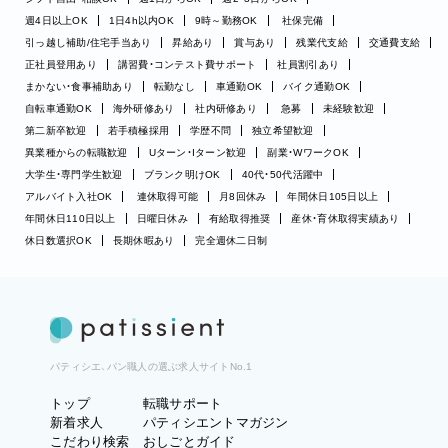
週4日以上OK
1日4h以内OK
9時～勤務OK
社保完備
引っ越し補助/住宅手当あり
昇給あり
賞与あり
残業代支給
交通費支給
正社員登用あり
講習費・コンテスト費サポート
社員割引あり
まかない・食事補助あり
転勤なし
車通勤OK
バイク通勤OK
自転車通勤OK
海外研修あり
社内研修あり
急募
未経験歓迎
第二新卒歓迎
若手積極採用
学歴不問
独立希望歓迎
異業種からの転職歓迎
Uターン・Iターン歓迎
副業・WワークOK
大学生・専門学生歓迎
ブランク明けOK
40代・50代活躍中
アルバイト入社OK
連休取得可能
月8回休み
年間休日105日以上
年間休日110日以上
日曜日休み
有給取得推奨
産休・育休取得実績あり
休日数選択OK
長期休暇あり
完全週休二日制
パティシエ、パン職人の選ぶ求人サイトNo.1
トップ
転職サポート
新着求人
パティシエントマガジン
こだわり検索
おしごとガイド