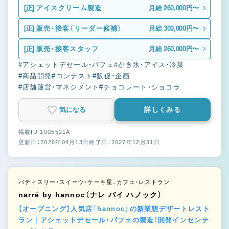
[正]
アイスクリーム製造
月給 260,000円〜
[正]
販売・接客（リーダー候補）
月給 300,000円〜
[正]
販売・接客スタッフ
月給 260,000円〜
#アシェットデセール・パフェ
#かき氷・アイス・冷菓
#商品開発
#コンテスト
#販促・企画
#店舗運営・マネジメント
#チョコレート・ショコラ
気になる
詳しくみる
掲載ID 1005521A
更新日：2026年04月13日
終了日：2027年12月31日
パティスリー・スイーツ・ケーキ屋、カフェ・レストラン
narré by hannoc（ナレ バイ ハノック）
【オープニング】人気店『hannoc』の新業態デザートレスト
ラン｜アシェットデセール・パフェの製造！開発インセンテ