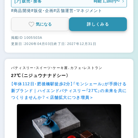
[ア]
販売・接客
時給 1,180円〜
#商品開発
#販促・企画
#店舗運営・マネジメント
気になる
詳しくみる
掲載ID 1005503A
更新日：2026年04月03日
終了日：2027年12月31日
パティスリー・スイーツ・ケーキ屋、カフェ・レストラン
27℃（ニジュウナナドシー）
【年休112日・肥後橋駅徒歩2分】「モンシェール」が手掛ける
新ブランド｜ハイエンドパティスリー「27℃」の未来を共に
つくりませんか？＜店舗拡大につき増員＞