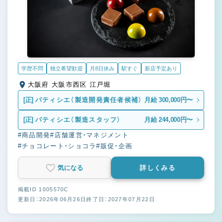
学歴不問
独立希望歓迎
月8日休み
駅すぐ
新店予定あり
大阪府 大阪市西区 江戸堀
[正]
パティシエ（製造開発責任者候補）
月給 300,000円〜
[正]
パティシエ（製造スタッフ）
月給 244,000円〜
#商品開発
#店舗運営・マネジメント
#チョコレート・ショコラ
#販促・企画
気になる
詳しくみる
掲載ID 1005570C
更新日：2026年06月26日
終了日：2027年07月22日