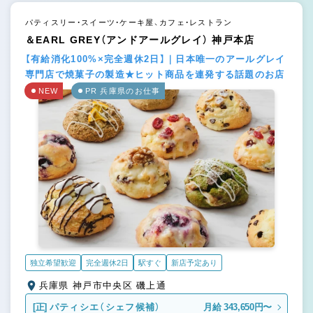
パティスリー・スイーツ・ケーキ屋、カフェ・レストラン
＆EARL GREY（アンドアールグレイ） 神戸本店
【有給消化100%×完全週休2日】｜日本唯一のアールグレイ
専門店で焼菓子の製造★ヒット商品を連発する話題のお店
NEW
PR 兵庫県のお仕事
独立希望歓迎
完全週休2日
駅すぐ
新店予定あり
兵庫県 神戸市中央区 磯上通
[正]
パティシエ（シェフ候補）
月給 343,650円〜