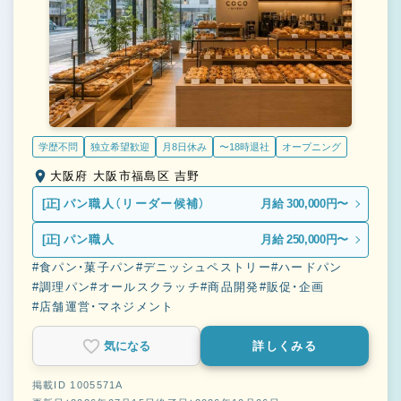
学歴不問
独立希望歓迎
月8日休み
〜18時退社
オープニング
大阪府 大阪市福島区 吉野
[正]
パン職人（リーダー候補）
月給 300,000円〜
[正]
パン職人
月給 250,000円〜
#食パン・菓子パン
#デニッシュペストリー
#ハードパン
#調理パン
#オールスクラッチ
#商品開発
#販促・企画
#店舗運営・マネジメント
気になる
詳しくみる
掲載ID 1005571A