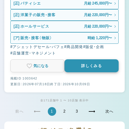
[正]
パティシエ
月給 245,000円〜
[正]
洋菓子の販売・接客
月給 220,000円〜
[正]
ホールサービス
月給 220,000円〜
[ア]
販売・接客（物販）
時給 1,220円〜
#アシェットデセール・パフェ
#商品開発
#販促・企画
#店舗運営・マネジメント
気になる
詳しくみる
掲載ID 1003642
更新日：2026年07月18日
終了日：2026年10月09日
全171店舗中 1 〜 10店舗 表示中
前へ
1
2
3
次へ