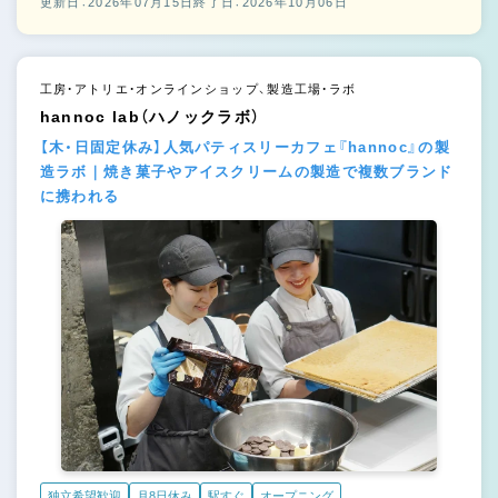
更新日：2026年07月15日
終了日：2026年10月06日
工房・アトリエ・オンラインショップ、製造工場・ラボ
hannoc lab（ハノックラボ）
【木・日固定休み】人気パティスリーカフェ『hannoc』の製
造ラボ｜焼き菓子やアイスクリームの製造で複数ブランド
に携われる
独立希望歓迎
月8日休み
駅すぐ
オープニング