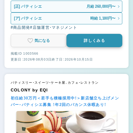
[正]
パティシエ
月給 260,000円〜
[ア]
パティシエ
時給 1,180円〜
#商品開発
#店舗運営・マネジメント
気になる
詳しくみる
掲載ID 1003566
更新日：2026年08月03日
終了日：2026年10月15日
パティスリー・スイーツ・ケーキ屋、カフェ・レストラン
COLONY by EQI
初任給30万円＜若手も積極採用中!＞新店舗立ち上げメン
バー・パティシエ募集 ！年2回のバカンス休暇あり！