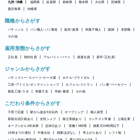
九州・沖縄
福岡県
佐賀県
長崎県
熊本県
大分県
宮崎県
鹿児島県
沖縄県
職種からさがす
パティシエ
パン職人・パン製造
販売・接客
和菓子職人
講師
本部職
その他
雇用形態からさがす
正社員
契約社員
アルバイト・パート
派遣社員
新卒（正社員）
ジャンルからさがす
パティスリー・スイーツ・ケーキ屋
ホテル・ブライダル
工房・アトリエ・オンラインショップ
カフェ・レストラン
パン屋・ベーカリー
製造工場・ラボ
和菓子店
学校・教室
その他
こだわり条件からさがす
子育て応援
駅から徒歩5分以内
オープニング
個人経営
新規出店計画あり
女性シェフ
独立実績あり
コンテスト常連
上場企業
オープンから3年未満
定休日あり
実働7.5時間
残業月20時間以下
18時までの退社
午後出社
残業ほぼなし
早上がりあり
シフト制
シフト自由・相談OK
週1日からOK
週2・3日からOK