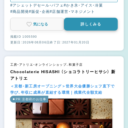
#アシェットデセール・パフェ
#かき氷・アイス・冷菓
#商品開発
#販促・企画
#店舗運営・マネジメント
気になる
詳しくみる
掲載ID 1005590
更新日：2026年08月06日
終了日：2027年01月20日
工房・アトリエ・オンラインショップ、和菓子店
Chocolaterie HISASHI （ショコラトリーヒサシ） 新
アトリエ
＜京都・新工房オープニング＞世界大会優勝シェフ直下で
学び、年収に成果が直結する環境｜残業代全額支給
PR 京都府のお仕事