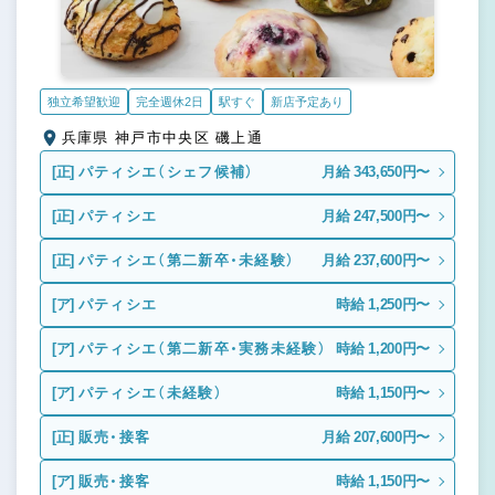
独立希望歓迎
完全週休2日
駅すぐ
新店予定あり
兵庫県 神戸市中央区 磯上通
[正]
パティシエ（シェフ候補）
月給 343,650円〜
[正]
パティシエ
月給 247,500円〜
[正]
パティシエ（第二新卒・未経験）
月給 237,600円〜
[ア]
パティシエ
時給 1,250円〜
[ア]
パティシエ（第二新卒・実務未経験）
時給 1,200円〜
[ア]
パティシエ（未経験）
時給 1,150円〜
[正]
販売・接客
月給 207,600円〜
[ア]
販売・接客
時給 1,150円〜