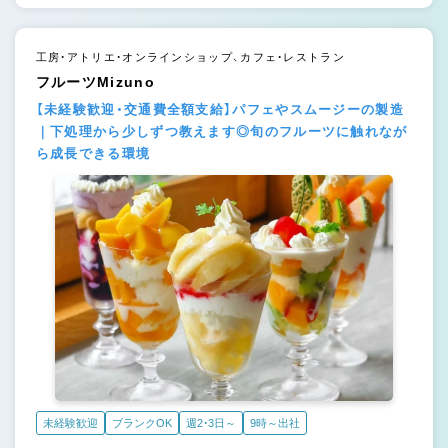
工房・アトリエ・オンラインショップ、カフェ・レストラン
フルーツMizuno
【未経験歓迎・交通費全額支給】パフェやスムージーの製造
｜下処理から少しずつ教えます◎旬のフルーツに触れなが
ら成長できる環境
未経験歓迎
ブランクOK
週2・3日～
9時～出社