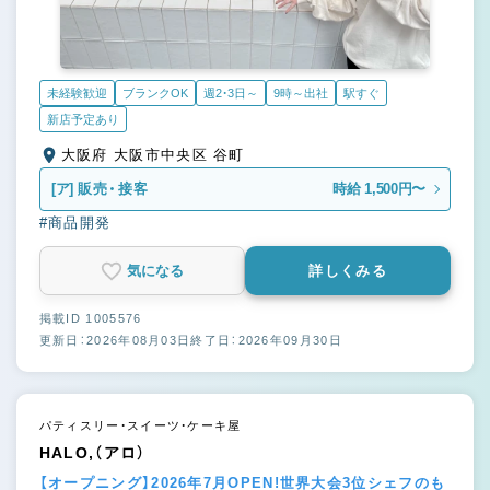
未経験歓迎
ブランクOK
週2・3日～
9時～出社
駅すぐ
新店予定あり
大阪府 大阪市中央区 谷町
[ア]
販売・接客
時給 1,500円〜
#商品開発
気になる
詳しくみる
掲載ID 1005576
更新日：2026年08月03日
終了日：2026年09月30日
パティスリー・スイーツ・ケーキ屋
HALO,（アロ）
【オープニング】2026年7月OPEN!世界大会3位シェフのも