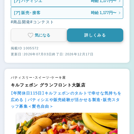
[ア]
パティシエ
時給 1,177円〜
[ア]
販売・接客
時給 1,177円〜
#商品開発
#コンテスト
気になる
詳しくみる
掲載ID 1005572
更新日：2026年07月03日
終了日：2026年12月17日
パティスリー・スイーツ・ケーキ屋
キルフェボン グランフロント大阪店
【年間休日115日】キルフェボンのタルトで幸せな気持ちを
広める｜パティシエや販売経験が活かせる製造・販売スタ
ッフ募集＜髪色自由＞