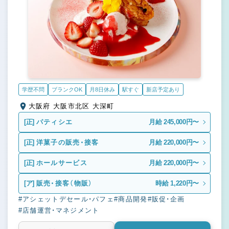
学歴不問
ブランクOK
月8日休み
駅すぐ
新店予定あり
大阪府 大阪市北区 大深町
[正]
パティシエ
月給 245,000円〜
[正]
洋菓子の販売・接客
月給 220,000円〜
[正]
ホールサービス
月給 220,000円〜
[ア]
販売・接客（物販）
時給 1,220円〜
#アシェットデセール・パフェ
#商品開発
#販促・企画
#店舗運営・マネジメント