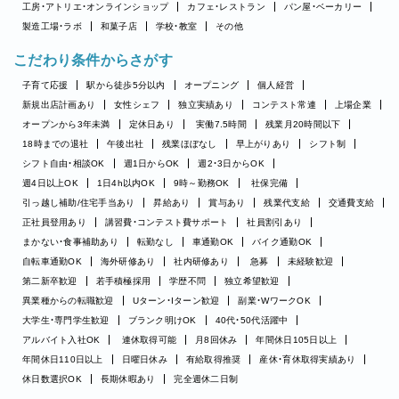
工房・アトリエ・オンラインショップ
カフェ・レストラン
パン屋・ベーカリー
製造工場・ラボ
和菓子店
学校・教室
その他
こだわり条件からさがす
子育て応援
駅から徒歩5分以内
オープニング
個人経営
新規出店計画あり
女性シェフ
独立実績あり
コンテスト常連
上場企業
オープンから3年未満
定休日あり
実働7.5時間
残業月20時間以下
18時までの退社
午後出社
残業ほぼなし
早上がりあり
シフト制
シフト自由・相談OK
週1日からOK
週2・3日からOK
週4日以上OK
1日4h以内OK
9時～勤務OK
社保完備
引っ越し補助/住宅手当あり
昇給あり
賞与あり
残業代支給
交通費支給
正社員登用あり
講習費・コンテスト費サポート
社員割引あり
まかない・食事補助あり
転勤なし
車通勤OK
バイク通勤OK
自転車通勤OK
海外研修あり
社内研修あり
急募
未経験歓迎
第二新卒歓迎
若手積極採用
学歴不問
独立希望歓迎
異業種からの転職歓迎
Uターン・Iターン歓迎
副業・WワークOK
大学生・専門学生歓迎
ブランク明けOK
40代・50代活躍中
アルバイト入社OK
連休取得可能
月8回休み
年間休日105日以上
年間休日110日以上
日曜日休み
有給取得推奨
産休・育休取得実績あり
休日数選択OK
長期休暇あり
完全週休二日制