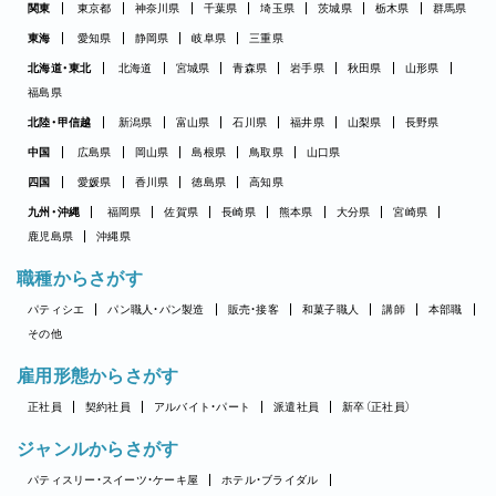
関東
東京都
神奈川県
千葉県
埼玉県
茨城県
栃木県
群馬県
東海
愛知県
静岡県
岐阜県
三重県
北海道・東北
北海道
宮城県
青森県
岩手県
秋田県
山形県
福島県
北陸・甲信越
新潟県
富山県
石川県
福井県
山梨県
長野県
中国
広島県
岡山県
島根県
鳥取県
山口県
四国
愛媛県
香川県
徳島県
高知県
九州・沖縄
福岡県
佐賀県
長崎県
熊本県
大分県
宮崎県
鹿児島県
沖縄県
職種からさがす
パティシエ
パン職人・パン製造
販売・接客
和菓子職人
講師
本部職
その他
雇用形態からさがす
正社員
契約社員
アルバイト・パート
派遣社員
新卒（正社員）
ジャンルからさがす
パティスリー・スイーツ・ケーキ屋
ホテル・ブライダル