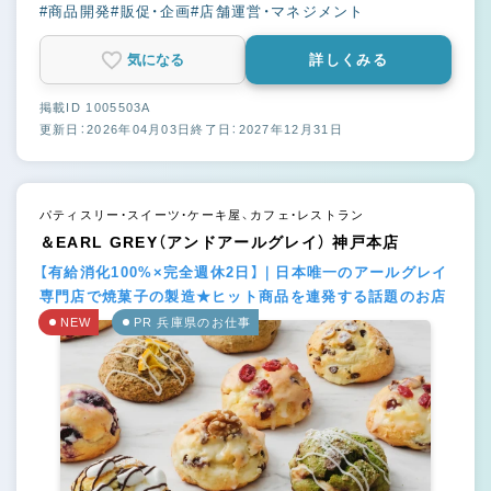
#商品開発
#販促・企画
#店舗運営・マネジメント
気になる
詳しくみる
掲載ID 1005503A
更新日：2026年04月03日
終了日：2027年12月31日
パティスリー・スイーツ・ケーキ屋、カフェ・レストラン
＆EARL GREY（アンドアールグレイ） 神戸本店
【有給消化100%×完全週休2日】｜日本唯一のアールグレイ
専門店で焼菓子の製造★ヒット商品を連発する話題のお店
NEW
PR 兵庫県のお仕事