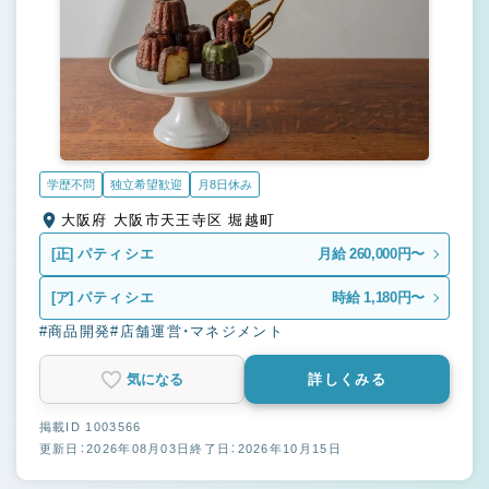
学歴不問
独立希望歓迎
月8日休み
大阪府 大阪市天王寺区 堀越町
[正]
パティシエ
月給 260,000円〜
[ア]
パティシエ
時給 1,180円〜
#商品開発
#店舗運営・マネジメント
気になる
詳しくみる
掲載ID 1003566
更新日：2026年08月03日
終了日：2026年10月15日