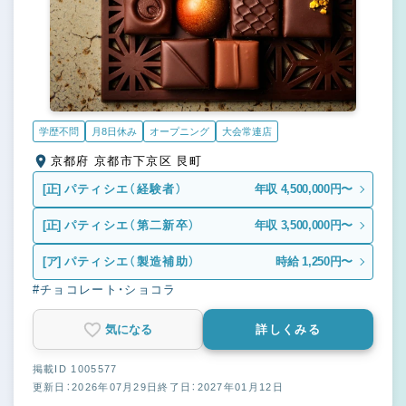
学歴不問
月8日休み
オープニング
大会常連店
京都府 京都市下京区 艮町
[正]
パティシエ（経験者）
年収 4,500,000円〜
[正]
パティシエ（第二新卒）
年収 3,500,000円〜
[ア]
パティシエ（製造補助）
時給 1,250円〜
#チョコレート・ショコラ
気になる
詳しくみる
掲載ID 1005577
更新日：2026年07月29日
終了日：2027年01月12日