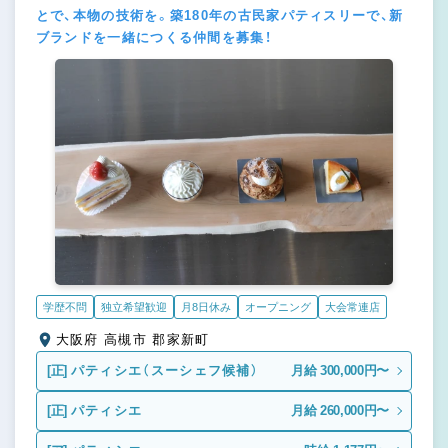
とで、本物の技術を。築180年の古民家パティスリーで、新
ブランドを一緒につくる仲間を募集！
学歴不問
独立希望歓迎
月8日休み
オープニング
大会常連店
大阪府 高槻市 郡家新町
[正]
パティシエ（スーシェフ候補）
月給 300,000円〜
[正]
パティシエ
月給 260,000円〜