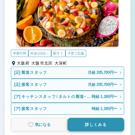
学歴不問
年休110日～
駅すぐ
子育て応援
大阪府 大阪市北区 大深町
[正]
製造スタッフ
月給 205,700円〜
[正]
接客スタッフ
月給 205,700円〜
[ア]
キッチンスタッフ（タルトの製造・仕
時給 1,180円〜
上げ）
[ア]
接客スタッフ
時給 1,180円〜
気になる
詳しくみる