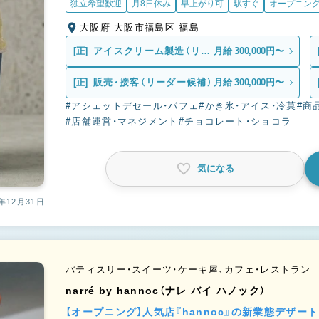
独立希望歓迎
月8日休み
早上がり可
駅すぐ
オープニン
大阪府 大阪市福島区 福島
[正]
アイスクリーム製造（リー
月給 300,000円〜
ダー候補）
[正]
販売・接客（リーダー候補）
月給 300,000円〜
#アシェットデセール・パフェ
#かき氷・アイス・冷菓
#商
#店舗運営・マネジメント
#チョコレート・ショコラ
気になる
年12月31日
パティスリー・スイーツ・ケーキ屋、カフェ・レストラン
narré by hannoc（ナレ バイ ハノック）
【オープニング】人気店『hannoc』の新業態デザ