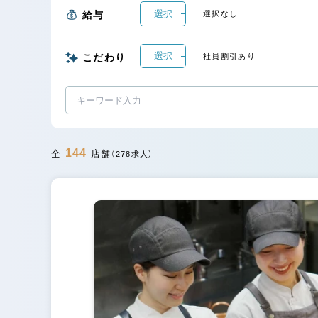
選択
給与
選択なし
選択
こだわり
社員割引あり
144
全
店舗
（278求人）