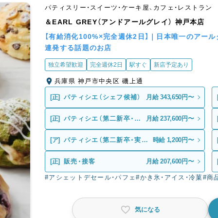
パティスリー・スイーツ・ケーキ屋、カフェ・レストラン
＆EARL GREY（アンドアールグレイ） 神戸本店
【有給消化100%×完全週休2日】｜日本唯一のア
連発する話題のお店
独立希望歓迎
完全週休2日
駅すぐ
新店予定あり
兵庫県 神戸市中央区 磯上通
[正]
パティシエ（シェフ候補）
月給 343,650円〜
[正]
パティシエ（第二新卒・未
月給 237,600円〜
経験）
[ア]
パティシエ（第二新卒・実務
時給 1,200円〜
未経験）
[正]
販売・接客
月給 207,600円〜
#アシェットデセール・パフェ
#かき氷・アイス・冷菓
#商
気になる