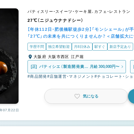
パティスリー・スイーツ・ケーキ屋、カフェ・レストラン
27℃（ニジュウナナドシー）
【年休112日・肥後橋駅徒歩2分】「モンシェール」
「27℃」の未来を共につくりませんか？＜店舗拡大
学歴不問
独立希望歓迎
月8日休み
駅すぐ
新店予定あり
大阪府 大阪市西区 江戸堀
[正]
パティシエ（製造開発責任
月給 300,000円〜
者候補）
#商品開発
#店舗運営・マネジメント
#チョコレート・シ
気になる
年07月22日