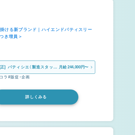
が手掛ける新ブランド｜ハイエンドパティスリー
につき増員＞
[正]
パティシエ（製造スタッ
月給 244,000円〜
フ）
ョコラ
#販促・企画
詳しくみる