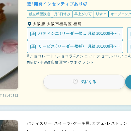
造！開発インセンティブあり◎
独立希望歓迎
月8日休み
早上がり可
駅すぐ
オープニン
大阪府 大阪市福島区 福島
[正]
パティシエ（リーダー候
月給 300,000円〜
補）
[正]
サービス（リーダー候補）
月給 300,000円〜
#チョコレート・ショコラ
#アシェットデセール・パフェ
#販促・企画
#店舗運営・マネジメント
気になる
年12月31日
パティスリー・スイーツ・ケーキ屋、カフェ・レストラン