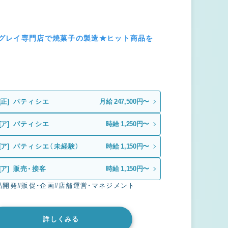
ールグレイ専門店で焼菓子の製造★ヒット商品を
[正]
パティシエ
月給 247,500円〜
[ア]
パティシエ
時給 1,250円〜
[ア]
パティシエ（未経験）
時給 1,150円〜
[ア]
販売・接客
時給 1,150円〜
品開発
#販促・企画
#店舗運営・マネジメント
詳しくみる