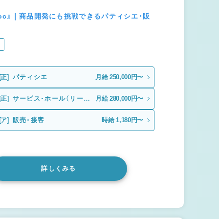
noc』｜商品開発にも挑戦できるパティシエ・販
り
[正]
パティシエ
月給 250,000円〜
[正]
サービス・ホール（リーダ
月給 280,000円〜
ー候補）
[ア]
販売・接客
時給 1,180円〜
詳しくみる