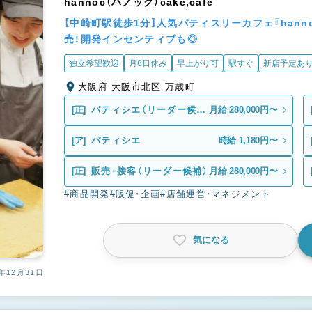
hannoc（ハノック）cake,cafe
【中崎町駅徒歩1分】人気パティスリーカフェ『han
売！開発インセンティブも◎
独立希望歓迎
月8日休み
早上がり可
駅すぐ
新店予定あ
大阪府 大阪市北区 万歳町
[正]
パティシエ（リーダー候
月給 280,000円〜
補）
[ア]
パティシエ
時給 1,180円〜
[正]
販売・接客（リーダー候補）
月給 280,000円〜
#商品開発
#販促・企画
#店舗運営・マネジメント
気になる
年12月31日