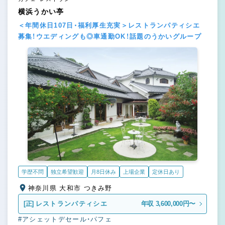
横浜うかい亭
＜年間休日107日・福利厚生充実＞レストランパティシエ
募集！ウエディングも◎車通勤OK！話題のうかいグループ
学歴不問
独立希望歓迎
月8日休み
上場企業
定休日あり
神奈川県 大和市 つきみ野
[正]
レストランパティシエ
年収 3,600,000円〜
#アシェットデセール・パフェ