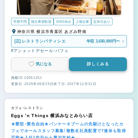
学歴不問
独立希望歓迎
月8日休み
上場企業
定休日あり
神奈川県 横浜市青葉区 あざみ野南
[正]
レストランパティシエ
年収 3,600,000円〜
#アシェットデセール・パフェ
気になる
詳しくみる
掲載ID 1005125J
更新日：2025年06月25日
終了日：2027年12月31日
カフェ・レストラン
Eggs ’n Things 横浜みなとみらい店
★髪型・髪色自由★パンケーキブームの先駆けとなったカ
フェでホールスタッフ募集！複数名社員配置で7連休も取得
可能★入社1年目から賞与支給★