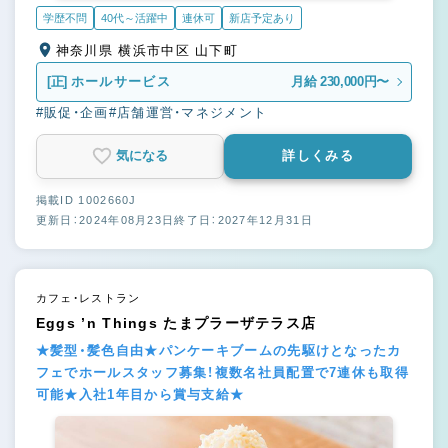
学歴不問
40代～活躍中
連休可
新店予定あり
神奈川県 横浜市中区 山下町
[正]
ホールサービス
月給 230,000円〜
#販促・企画
#店舗運営・マネジメント
気になる
詳しくみる
掲載ID 1002660J
更新日：2024年08月23日
終了日：2027年12月31日
カフェ・レストラン
Eggs ’n Things たまプラーザテラス店
★髪型・髪色自由★パンケーキブームの先駆けとなったカ
フェでホールスタッフ募集！複数名社員配置で7連休も取得
可能★入社1年目から賞与支給★