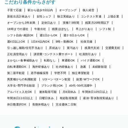
こだわり条件からさがす
子育て応援
駅から徒歩5分以内
オープニング
個人経営
新規出店計画あり
女性シェフ
独立実績あり
コンテスト常連
上場企業
オープンから3年未満
定休日あり
実働7.5時間
残業月20時間以下
18時までの退社
午後出社
残業ほぼなし
早上がりあり
シフト制
シフト自由・相談OK
週1日からOK
週2・3日からOK
週4日以上OK
1日4h以内OK
9時～勤務OK
社保完備
引っ越し補助/住宅手当あり
昇給あり
賞与あり
残業代支給
交通費支給
正社員登用あり
講習費・コンテスト費サポート
社員割引あり
まかない・食事補助あり
転勤なし
車通勤OK
バイク通勤OK
自転車通勤OK
海外研修あり
社内研修あり
急募
未経験歓迎
第二新卒歓迎
若手積極採用
学歴不問
独立希望歓迎
異業種からの転職歓迎
Uターン・Iターン歓迎
副業・WワークOK
大学生・専門学生歓迎
ブランク明けOK
40代・50代活躍中
アルバイト入社OK
連休取得可能
月8回休み
年間休日105日以上
年間休日110日以上
日曜日休み
有給取得推奨
産休・育休取得実績あり
休日数選択OK
長期休暇あり
完全週休二日制