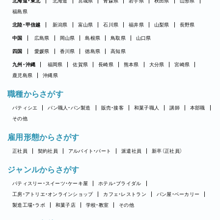
北海道・東北
北海道
宮城県
青森県
岩手県
秋田県
山形県
福島県
北陸・甲信越
新潟県
富山県
石川県
福井県
山梨県
長野県
中国
広島県
岡山県
島根県
鳥取県
山口県
四国
愛媛県
香川県
徳島県
高知県
九州・沖縄
福岡県
佐賀県
長崎県
熊本県
大分県
宮崎県
鹿児島県
沖縄県
職種からさがす
パティシエ
パン職人・パン製造
販売・接客
和菓子職人
講師
本部職
その他
雇用形態からさがす
正社員
契約社員
アルバイト・パート
派遣社員
新卒（正社員）
ジャンルからさがす
パティスリー・スイーツ・ケーキ屋
ホテル・ブライダル
工房・アトリエ・オンラインショップ
カフェ・レストラン
パン屋・ベーカリー
製造工場・ラボ
和菓子店
学校・教室
その他