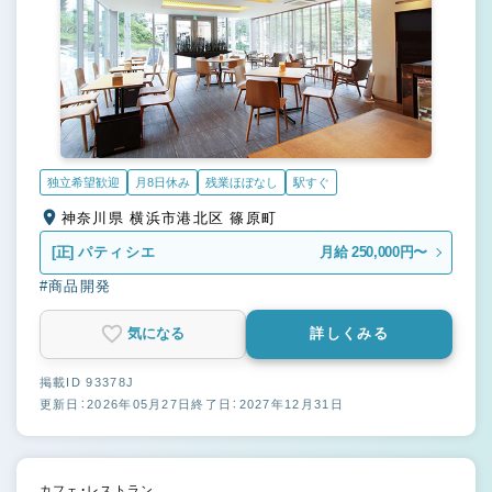
独立希望歓迎
月8日休み
残業ほぼなし
駅すぐ
神奈川県 横浜市港北区 篠原町
[正]
パティシエ
月給 250,000円〜
#商品開発
気になる
詳しくみる
掲載ID 93378J
更新日：2026年05月27日
終了日：2027年12月31日
カフェ・レストラン