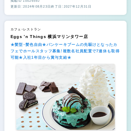
掲載ID 1002659J
更新日：2024年08月23日
終了日：2027年12月31日
カフェ・レストラン
Eggs ’n Things 横浜マリンタワー店
★髪型・髪色自由★パンケーキブームの先駆けとなったカ
フェでホールスタッフ募集！複数名社員配置で7連休も取得
可能★入社1年目から賞与支給★