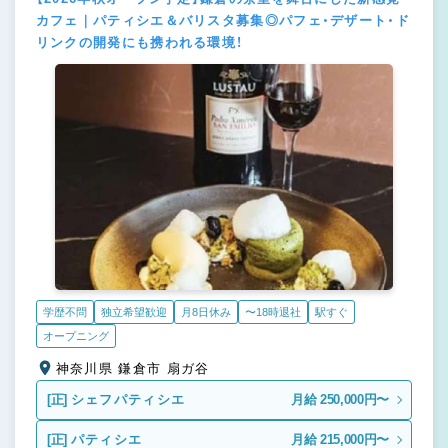
カフェ｜パティシエ＆バリスタ募集◎パフェ・デザート・ド
リンクの開発にも携われる環境！
学歴不問
独立希望歓迎
月8日休み
〜18時退社
駅すぐ
オープニング
神奈川県 鎌倉市 扇ガ谷
[正]
シェフパティシエ
月給 250,000円〜
[正]
パティシエ
月給 215,000円〜