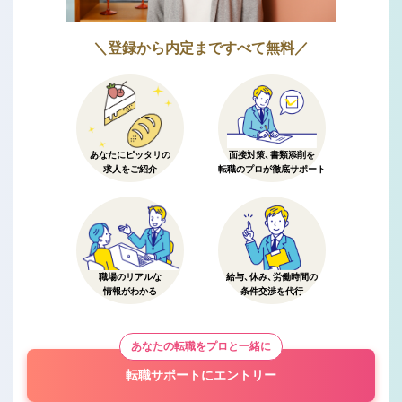
＼登録から内定まですべて無料／
あなたにピッタリの
面接対策、書類添削を
求人をご紹介
転職のプロが徹底サポート
職場のリアルな
給与、休み、労働時間の
情報がわかる
条件交渉を代行
あなたの転職をプロと一緒に
転職サポートにエントリー