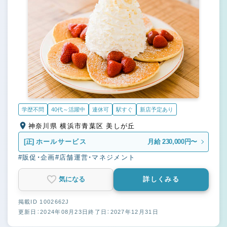
学歴不問
40代～活躍中
連休可
駅すぐ
新店予定あり
神奈川県 横浜市青葉区 美しが丘
[正]
ホールサービス
月給 230,000円〜
#販促・企画
#店舗運営・マネジメント
気になる
詳しくみる
掲載ID 1002662J
更新日：2024年08月23日
終了日：2027年12月31日