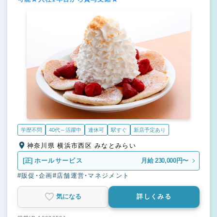
学歴不問
40代～活躍中
連休可
駅すぐ
新店予定あり
神奈川県 横浜市西区 みなとみらい
[正]
ホールサービス
月給 230,000円〜
#販促・企画
#店舗運営・マネジメント
気になる
詳しくみる