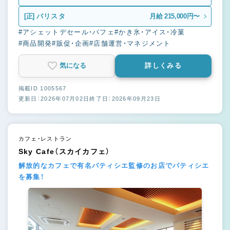
[正]
バリスタ
月給 215,000円〜
#アシェットデセール・パフェ
#かき氷・アイス・冷菓
#商品開発
#販促・企画
#店舗運営・マネジメント
気になる
詳しくみる
掲載ID 1005567
更新日：2026年07月02日
終了日：2026年09月23日
カフェ・レストラン
Sky Cafe（スカイカフェ）
解放的なカフェで有名パティシエ監修のお店でパティシエ
を募集！