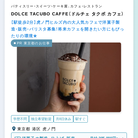
パティスリー・スイーツ・ケーキ屋、カフェ・レストラン
DOLCE TACUBO CAFFE（ドルチェ タクボ カフェ）
【駅徒歩2分】虎ノ門ヒルズ内の大人気カフェで洋菓子製
造・販売・バリスタ募集！将来カフェを開きたい方にもぴっ
たりの環境★
PR 東京都のお仕事
学歴不問
独立希望歓迎
月8日休み
駅すぐ
東京都 港区 虎ノ門