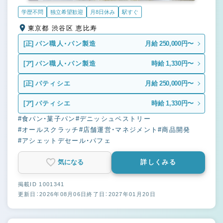
学歴不問
独立希望歓迎
月8日休み
駅すぐ
東京都 渋谷区 恵比寿
[正]
パン職人・パン製造
月給 250,000円〜
[ア]
パン職人・パン製造
時給 1,330円〜
[正]
パティシエ
月給 250,000円〜
[ア]
パティシエ
時給 1,330円〜
#食パン・菓子パン
#デニッシュペストリー
#オールスクラッチ
#店舗運営・マネジメント
#商品開発
#アシェットデセール・パフェ
気になる
詳しくみる
掲載ID 1001341
更新日：2026年08月06日
終了日：2027年01月20日