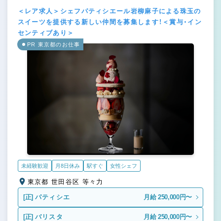
＜レア求人＞シェフパティシエール岩柳麻子による珠玉の
スイーツを提供する新しい仲間を募集します！＜賞与・イン
センティブあり＞
PR 東京都のお仕事
未経験歓迎
月8日休み
駅すぐ
女性シェフ
東京都 世田谷区 等々力
[正]
パティシエ
月給 250,000円〜
[正]
バリスタ
月給 250,000円〜