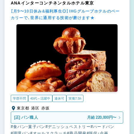
ANAインターコンチネンタルホテル東京
【月9〜10日休み&福利厚生◎】IHGグループホテルのベー
カリーで、世界に通用する技術が磨けます★
学歴不問
40代～活躍中
連休可
実働7.5h
東京都 港区 赤坂
[正]
パン職人
月給 220,000円〜
#食パン・菓子パン
#デニッシュペストリー
#ハードパン
#調理パン
#オールスクラッチ
#商品開発
#販促・企画