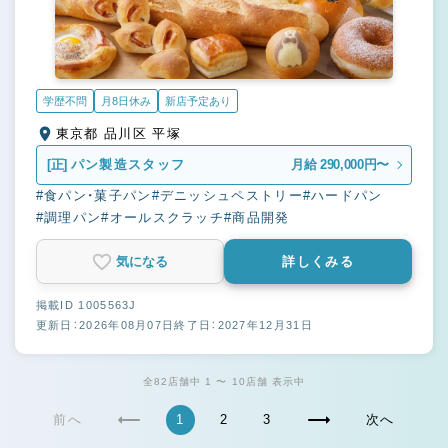
学歴不問
月8日休み
新店予定あり
東京都 品川区 平塚
[正]
パン製造スタッフ
月給 290,000円〜
#食パン・菓子パン
#デニッシュペストリー
#ハードパン
#調理パン
#オールスクラッチ
#商品開発
気になる
詳しくみる
掲載ID 1005563J
更新日：2026年08月07日
終了日：2027年12月31日
全82店舗中 1 〜 10店舗 表示中
前へ
1
2
3
次へ