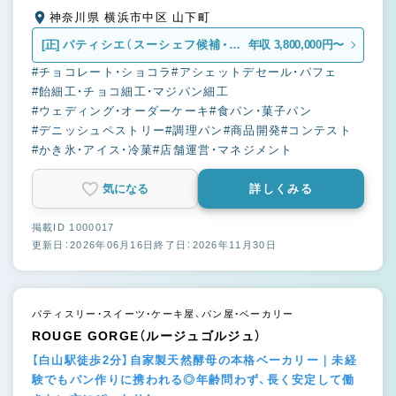
神奈川県 横浜市中区 山下町
[正]
パティシエ（スーシェフ候補・シ
年収 3,800,000円〜
ェフ候補も含む）
#チョコレート・ショコラ
#アシェットデセール・パフェ
#飴細工・チョコ細工・マジパン細工
#ウェディング・オーダーケーキ
#食パン・菓子パン
#デニッシュペストリー
#調理パン
#商品開発
#コンテスト
#かき氷・アイス・冷菓
#店舗運営・マネジメント
気になる
詳しくみる
掲載ID 1000017
更新日：2026年06月16日
終了日：2026年11月30日
パティスリー・スイーツ・ケーキ屋、パン屋・ベーカリー
ROUGE GORGE（ルージュゴルジュ）
【白山駅徒歩2分】自家製天然酵母の本格ベーカリー｜未経
験でもパン作りに携われる◎年齢問わず、長く安定して働