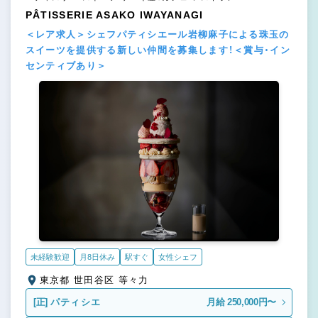
PÂTISSERIE ASAKO IWAYANAGI
＜レア求人＞シェフパティシエール岩柳麻子による珠玉の
スイーツを提供する新しい仲間を募集します！＜賞与・イン
センティブあり＞
未経験歓迎
月8日休み
駅すぐ
女性シェフ
東京都 世田谷区 等々力
[正]
パティシエ
月給 250,000円〜