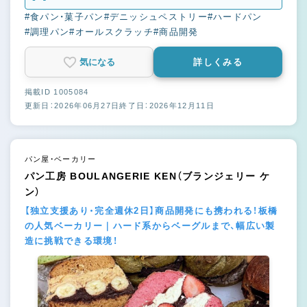
#食パン・菓子パン
#デニッシュペストリー
#ハードパン
#調理パン
#オールスクラッチ
#商品開発
気になる
詳しくみる
掲載ID 1005084
更新日：2026年06月27日
終了日：2026年12月11日
パン屋・ベーカリー
パン工房 BOULANGERIE KEN（ブランジェリー ケ
ン）
【独立支援あり・完全週休2日】商品開発にも携われる！板橋
の人気ベーカリー｜ハード系からベーグルまで、幅広い製
造に挑戦できる環境！