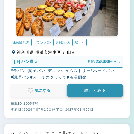
未経験歓迎
ブランクOK
月8日休み
駅すぐ
神奈川県 横浜市港南区 丸山台
[正]
パン職人
月給 250,000円〜
#食パン・菓子パン
#デニッシュペストリー
#ハードパン
#調理パン
#オールスクラッチ
#商品開発
気になる
詳しくみる
掲載ID 1005574
更新日：2026年07月23日
終了日：2027年01月06日
パティスリー・スイーツ・ケーキ屋、カフェ・レストラン