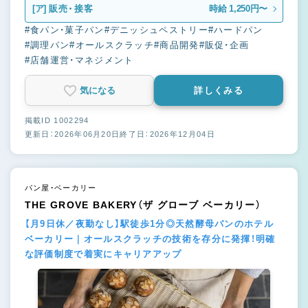
[ア]
販売・接客
時給 1,250円〜
#食パン・菓子パン
#デニッシュペストリー
#ハードパン
#調理パン
#オールスクラッチ
#商品開発
#販促・企画
#店舗運営・マネジメント
気になる
詳しくみる
掲載ID 1002294
更新日：2026年06月20日
終了日：2026年12月04日
パン屋・ベーカリー
THE GROVE BAKERY（ザ グローブ ベーカリー）
【月9日休／夜勤なし】駅徒歩1分◎天然酵母パンのホテル
ベーカリー｜オールスクラッチの技術を存分に発揮！明確
な評価制度で着実にキャリアアップ