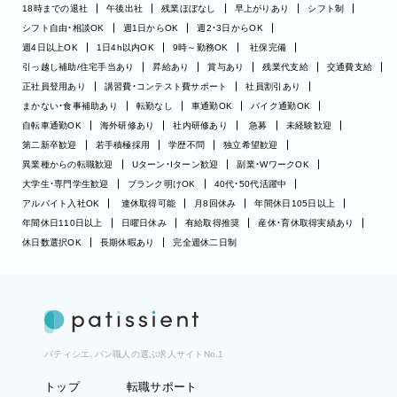
18時までの退社
午後出社
残業ほぼなし
早上がりあり
シフト制
シフト自由・相談OK
週1日からOK
週2・3日からOK
週4日以上OK
1日4h以内OK
9時～勤務OK
社保完備
引っ越し補助/住宅手当あり
昇給あり
賞与あり
残業代支給
交通費支給
正社員登用あり
講習費・コンテスト費サポート
社員割引あり
まかない・食事補助あり
転勤なし
車通勤OK
バイク通勤OK
自転車通勤OK
海外研修あり
社内研修あり
急募
未経験歓迎
第二新卒歓迎
若手積極採用
学歴不問
独立希望歓迎
異業種からの転職歓迎
Uターン・Iターン歓迎
副業・WワークOK
大学生・専門学生歓迎
ブランク明けOK
40代・50代活躍中
アルバイト入社OK
連休取得可能
月8回休み
年間休日105日以上
年間休日110日以上
日曜日休み
有給取得推奨
産休・育休取得実績あり
休日数選択OK
長期休暇あり
完全週休二日制
パティシエ、パン職人の選ぶ求人サイトNo.1
トップ
転職サポート