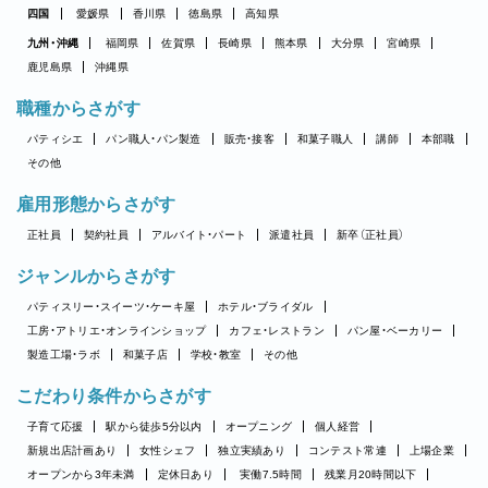
四国
愛媛県
香川県
徳島県
高知県
九州・沖縄
福岡県
佐賀県
長崎県
熊本県
大分県
宮崎県
鹿児島県
沖縄県
職種からさがす
パティシエ
パン職人・パン製造
販売・接客
和菓子職人
講師
本部職
その他
雇用形態からさがす
正社員
契約社員
アルバイト・パート
派遣社員
新卒（正社員）
ジャンルからさがす
パティスリー・スイーツ・ケーキ屋
ホテル・ブライダル
工房・アトリエ・オンラインショップ
カフェ・レストラン
パン屋・ベーカリー
製造工場・ラボ
和菓子店
学校・教室
その他
こだわり条件からさがす
子育て応援
駅から徒歩5分以内
オープニング
個人経営
新規出店計画あり
女性シェフ
独立実績あり
コンテスト常連
上場企業
オープンから3年未満
定休日あり
実働7.5時間
残業月20時間以下