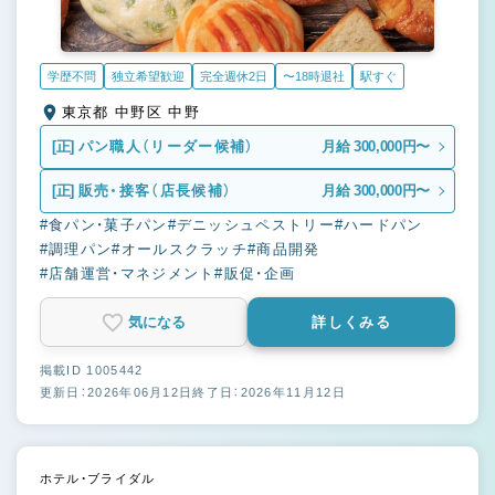
学歴不問
独立希望歓迎
完全週休2日
〜18時退社
駅すぐ
東京都 中野区 中野
[正]
パン職人（リーダー候補）
月給 300,000円〜
[正]
販売・接客（店長候補）
月給 300,000円〜
#食パン・菓子パン
#デニッシュペストリー
#ハードパン
#調理パン
#オールスクラッチ
#商品開発
#店舗運営・マネジメント
#販促・企画
気になる
詳しくみる
掲載ID 1005442
更新日：2026年06月12日
終了日：2026年11月12日
ホテル・ブライダル