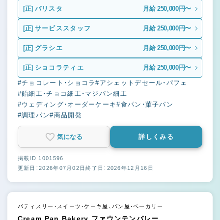
[正]
バリスタ
月給 250,000円〜
[正]
サービススタッフ
月給 250,000円〜
[正]
グラシエ
月給 250,000円〜
[正]
ショコラティエ
月給 250,000円〜
#チョコレート・ショコラ
#アシェットデセール・パフェ
#飴細工・チョコ細工・マジパン細工
#ウェディング・オーダーケーキ
#食パン・菓子パン
#調理パン
#商品開発
気になる
詳しくみる
掲載ID 1001596
更新日：2026年07月02日
終了日：2026年12月16日
パティスリー・スイーツ・ケーキ屋、パン屋・ベーカリー
Cream Pan Bakery ファウンテンバレー