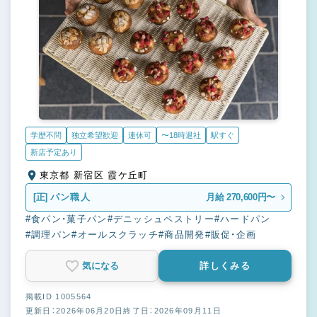
学歴不問
独立希望歓迎
連休可
〜18時退社
駅すぐ
新店予定あり
東京都 新宿区 霞ケ丘町
[正]
パン職人
月給 270,600円〜
#食パン・菓子パン
#デニッシュペストリー
#ハードパン
#調理パン
#オールスクラッチ
#商品開発
#販促・企画
気になる
詳しくみる
掲載ID 1005564
更新日：2026年06月20日
終了日：2026年09月11日