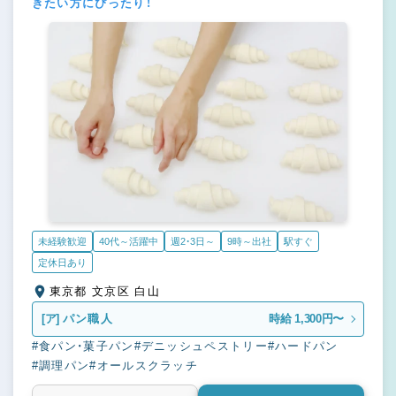
きたい方にぴったり！
未経験歓迎
40代～活躍中
週2・3日～
9時～出社
駅すぐ
定休日あり
東京都 文京区 白山
[ア]
パン職人
時給 1,300円〜
#食パン・菓子パン
#デニッシュペストリー
#ハードパン
#調理パン
#オールスクラッチ