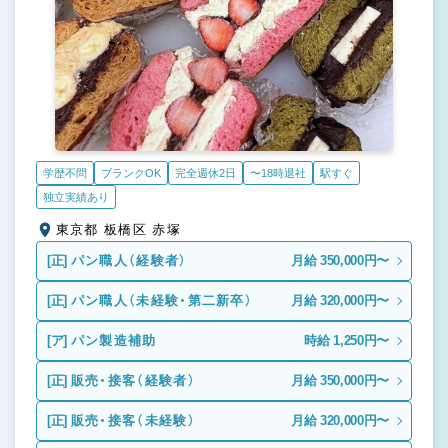
学歴不問
ブランクOK
完全週休2日
〜18時退社
駅すぐ
独立実績あり
東京都 板橋区 赤塚
[正]
パン職人（経験者）
月給 350,000円〜
[正]
パン職人（未経験・第二新卒）
月給 320,000円〜
[ア]
パン製造補助
時給 1,250円〜
[正]
販売・接客（経験者）
月給 350,000円〜
[正]
販売・接客（未経験）
月給 320,000円〜