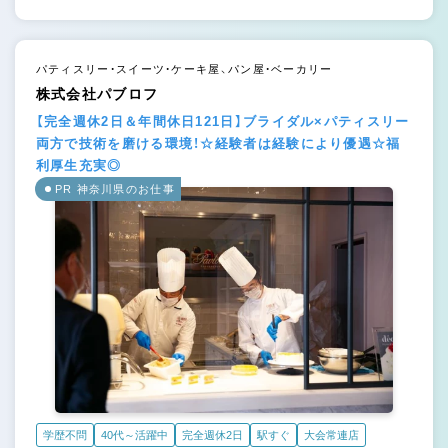
パティスリー・スイーツ・ケーキ屋、パン屋・ベーカリー
株式会社パブロフ
【完全週休2日＆年間休日121日】ブライダル×パティスリー
両方で技術を磨ける環境！☆経験者は経験により優遇☆福
利厚生充実◎
PR 神奈川県のお仕事
学歴不問
40代～活躍中
完全週休2日
駅すぐ
大会常連店