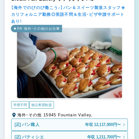
【海外でのびのび働こう♪】パン＆スイーツ製造スタッフ★
カリフォルニア勤務◎英語不問＆生活・ビザ申請サポート
あり！
PR 海外・その他のお仕事
学歴不問
独立希望歓迎
海外・その他 15945 Fountain Valley,
[正]
パン職人
年収 12,117,000円〜
[正]
パティシエ
年収 1,211,700円〜