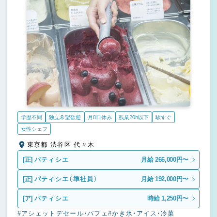
学歴不問
独立希望歓迎
月8日休み
残業20h以下
駅すぐ
女性シェフ
東京都 渋谷区 代々木
[正]
パティシエ
月給 266,000円〜
[正]
パティシエ（準社員）
月給 192,000円〜
[ア]
パティシエ
時給 1,250円〜
#アシェットデセール・パフェ
#かき氷・アイス・冷菓