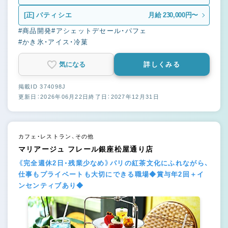
[正]
パティシエ
月給 230,000円〜
#商品開発
#アシェットデセール・パフェ
#かき氷・アイス・冷菓
気になる
詳しくみる
掲載ID 374098J
更新日：2026年06月22日
終了日：2027年12月31日
カフェ・レストラン、その他
マリアージュ フレール銀座松屋通り店
《完全週休2日・残業少なめ》パリの紅茶文化にふれながら、
仕事もプライベートも大切にできる職場◆賞与年2回＋イ
ンセンティブあり◆