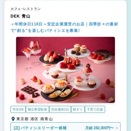
カフェ・レストラン
DEK 青山
＜年間休日118日＞安定企業運営のお店｜四季折々の素材
で“創る”を楽しむパティシエを募集！
学生OK
独立希望歓迎
完全週休2日
駅すぐ
子育て応援
東京都 港区 南青山
[正]
パティシエリーダー候補
月給 282,000円〜