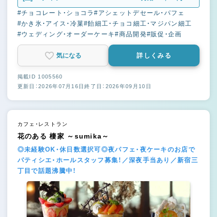
#チョコレート・ショコラ
#アシェットデセール・パフェ
#かき氷・アイス・冷菓
#飴細工・チョコ細工・マジパン細工
#ウェディング・オーダーケーキ
#商品開発
#販促・企画
気になる
詳しくみる
掲載ID 1005560
更新日：2026年07月16日
終了日：2026年09月10日
カフェ・レストラン
花のある 棲家 ～sumika～
◎未経験OK・休日数選択可◎夜パフェ・夜ケーキのお店で
パティシエ・ホールスタッフ募集！／深夜手当あり／新宿三
丁目で話題沸騰中！