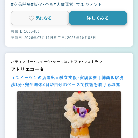
#商品開発
#販促・企画
#店舗運営・マネジメント
気になる
詳しくみる
掲載ID 1005456
更新日：2026年07月11日
終了日：2026年10月02日
パティスリー・スイーツ・ケーキ屋、カフェ・レストラン
アトリエコータ
＜スイーツ百名店選出＞独立支援・実績多数｜神楽坂駅徒
歩1分・完全週休2日◎自分のペースで技術を磨ける環境