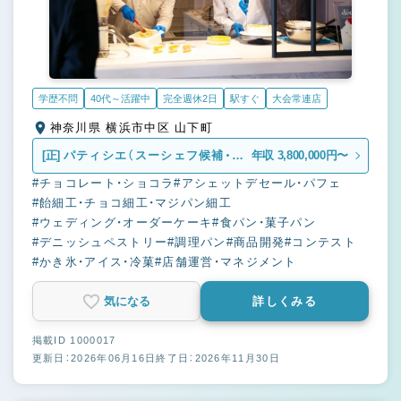
学歴不問
40代～活躍中
完全週休2日
駅すぐ
大会常連店
神奈川県 横浜市中区 山下町
[正]
パティシエ（スーシェフ候補・シ
年収 3,800,000円〜
ェフ候補も含む）
#チョコレート・ショコラ
#アシェットデセール・パフェ
#飴細工・チョコ細工・マジパン細工
#ウェディング・オーダーケーキ
#食パン・菓子パン
#デニッシュペストリー
#調理パン
#商品開発
#コンテスト
#かき氷・アイス・冷菓
#店舗運営・マネジメント
気になる
詳しくみる
掲載ID 1000017
更新日：2026年06月16日
終了日：2026年11月30日