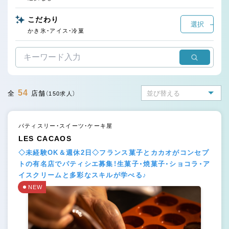
こだわり
選択
かき氷・アイス・冷菓
54
全
店舗
（150求人）
パティスリー・スイーツ・ケーキ屋
LES CACAOS
◇未経験OK＆週休2日◇フランス菓子とカカオがコンセプ
トの有名店でパティシエ募集！生菓子・焼菓子・ショコラ・ア
イスクリームと多彩なスキルが学べる♪
NEW