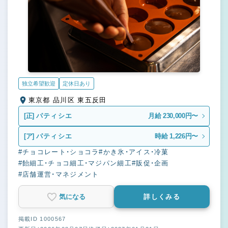
独立希望歓迎
定休日あり
東京都 品川区 東五反田
[正]
パティシエ
月給 230,000円〜
[ア]
パティシエ
時給 1,226円〜
#チョコレート・ショコラ
#かき氷・アイス・冷菓
#飴細工・チョコ細工・マジパン細工
#販促・企画
#店舗運営・マネジメント
気になる
詳しくみる
掲載ID 1000567