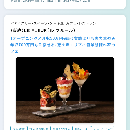
更新日：2026年08月07日
終了日：2027年01月21日
パティスリー・スイーツ・ケーキ屋、カフェ・レストラン
（仮称）LE FLEUR（ル フルール）
【オープニング／月収50万円保証】実績よりも実力重視★
年収700万円も目指せる、恵比寿エリアの新業態隠れ家カ
フェ
学歴不問
独立希望歓迎
年休105日～
9時～出社
オープニング