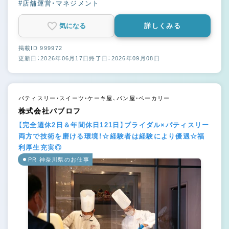
#店舗運営・マネジメント
気になる
詳しくみる
掲載ID 999972
更新日：2026年06月17日
終了日：2026年09月08日
パティスリー・スイーツ・ケーキ屋、パン屋・ベーカリー
株式会社パブロフ
【完全週休2日＆年間休日121日】ブライダル×パティスリー
両方で技術を磨ける環境！☆経験者は経験により優遇☆福
利厚生充実◎
PR 神奈川県のお仕事