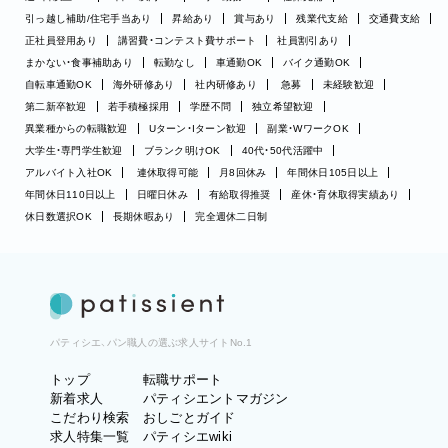
引っ越し補助/住宅手当あり
昇給あり
賞与あり
残業代支給
交通費支給
正社員登用あり
講習費・コンテスト費サポート
社員割引あり
まかない・食事補助あり
転勤なし
車通勤OK
バイク通勤OK
自転車通勤OK
海外研修あり
社内研修あり
急募
未経験歓迎
第二新卒歓迎
若手積極採用
学歴不問
独立希望歓迎
異業種からの転職歓迎
Uターン・Iターン歓迎
副業・WワークOK
大学生・専門学生歓迎
ブランク明けOK
40代・50代活躍中
アルバイト入社OK
連休取得可能
月8回休み
年間休日105日以上
年間休日110日以上
日曜日休み
有給取得推奨
産休・育休取得実績あり
休日数選択OK
長期休暇あり
完全週休二日制
パティシエ、パン職人の選ぶ求人サイトNo.1
トップ
転職サポート
新着求人
パティシエントマガジン
こだわり検索
おしごとガイド
求人特集一覧
パティシエwiki