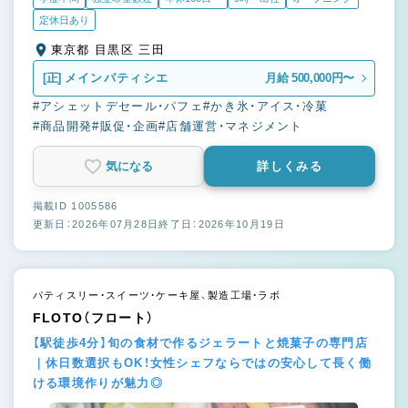
定休日あり
東京都 目黒区 三田
[正]
メインパティシエ
月給 500,000円〜
#アシェットデセール・パフェ
#かき氷・アイス・冷菓
#商品開発
#販促・企画
#店舗運営・マネジメント
気になる
詳しくみる
掲載ID 1005586
更新日：2026年07月28日
終了日：2026年10月19日
パティスリー・スイーツ・ケーキ屋、製造工場・ラボ
FLOTO（フロート）
【駅徒歩4分】旬の食材で作るジェラートと焼菓子の専門店
｜休日数選択もOK！女性シェフならではの安心して長く働
ける環境作りが魅力◎