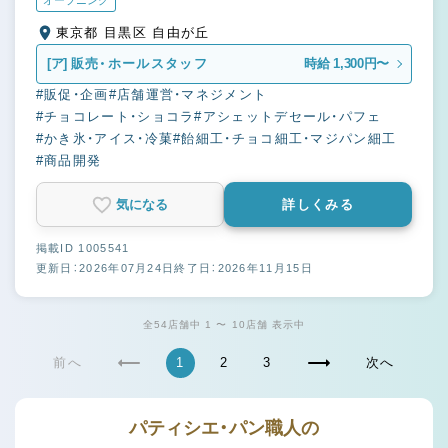
オープニング
東京都 目黒区 自由が丘
[ア]
販売・ホールスタッフ
時給 1,300円〜
#販促・企画
#店舗運営・マネジメント
#チョコレート・ショコラ
#アシェットデセール・パフェ
#かき氷・アイス・冷菓
#飴細工・チョコ細工・マジパン細工
#商品開発
気になる
詳しくみる
掲載ID 1005541
更新日：2026年07月24日
終了日：2026年11月15日
全54店舗中 1 〜 10店舗 表示中
前へ
1
2
3
次へ
パティシエ・パン職人の