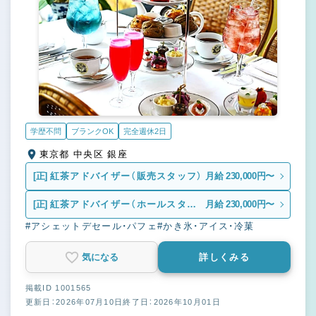
学歴不問
ブランクOK
完全週休2日
東京都 中央区 銀座
[正]
紅茶アドバイザー（販売スタッフ）
月給 230,000円〜
[正]
紅茶アドバイザー（ホールスタッ
月給 230,000円〜
フ）
#アシェットデセール・パフェ
#かき氷・アイス・冷菓
気になる
詳しくみる
掲載ID 1001565
更新日：2026年07月10日
終了日：2026年10月01日