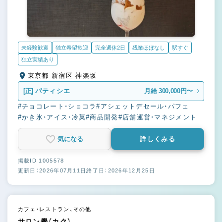
未経験歓迎
独立希望歓迎
完全週休2日
残業ほぼなし
駅すぐ
独立実績あり
東京都 新宿区 神楽坂
[正]
パティシエ
月給 300,000円〜
#チョコレート・ショコラ
#アシェットデセール・パフェ
#かき氷・アイス・冷菓
#商品開発
#店舗運営・マネジメント
気になる
詳しくみる
掲載ID 1005578
更新日：2026年07月11日
終了日：2026年12月25日
カフェ・レストラン、その他
サロン覺（カク）