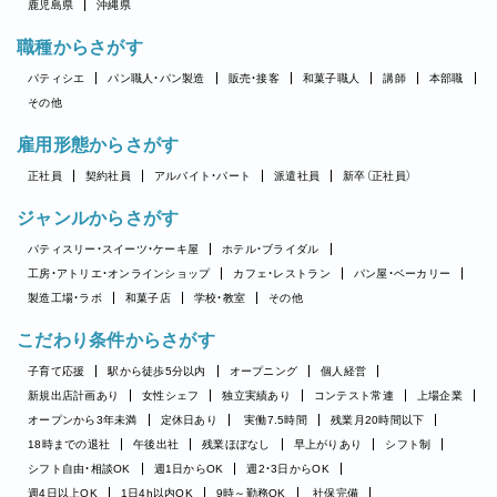
鹿児島県
沖縄県
職種からさがす
パティシエ
パン職人・パン製造
販売・接客
和菓子職人
講師
本部職
その他
雇用形態からさがす
正社員
契約社員
アルバイト・パート
派遣社員
新卒（正社員）
ジャンルからさがす
パティスリー・スイーツ・ケーキ屋
ホテル・ブライダル
工房・アトリエ・オンラインショップ
カフェ・レストラン
パン屋・ベーカリー
製造工場・ラボ
和菓子店
学校・教室
その他
こだわり条件からさがす
子育て応援
駅から徒歩5分以内
オープニング
個人経営
新規出店計画あり
女性シェフ
独立実績あり
コンテスト常連
上場企業
オープンから3年未満
定休日あり
実働7.5時間
残業月20時間以下
18時までの退社
午後出社
残業ほぼなし
早上がりあり
シフト制
シフト自由・相談OK
週1日からOK
週2・3日からOK
週4日以上OK
1日4h以内OK
9時～勤務OK
社保完備