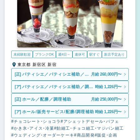
未経験歓迎
ブランクOK
週4日～
連休可
駅すぐ
新店予定あり
東京都 新宿区 新宿
[正]
パティシエ／パティシエ補助／調
月給 260,000円〜
理補助
[ア]
パティシエ／パティシエ補助／調理
時給 1,226円〜
補助
[正]
ホール／配膳／調理補助
月給 250,000円〜
[ア]
ホール/販売サービス/配膳/調理補助
時給 1,226円〜
#チョコレート・ショコラ
#アシェットデセール・パフェ
#かき氷・アイス・冷菓
#飴細工・チョコ細工・マジパン細工
#ウェディング・オーダーケーキ
#商品開発
#販促・企画