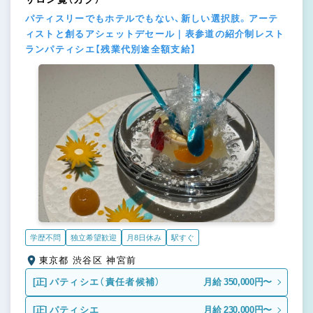
パティスリーでもホテルでもない、新しい選択肢。アーテ
ィストと創るアシェットデセール｜表参道の紹介制レスト
ランパティシエ【残業代別途全額支給】
学歴不問
独立希望歓迎
月8日休み
駅すぐ
東京都 渋谷区 神宮前
[正]
パティシエ（責任者候補）
月給 350,000円〜
[正]
パティシエ
月給 230,000円〜