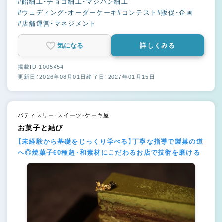
#飴細工・チョコ細工・マジパン細工
#ウェディング・オーダーケーキ
#コンテスト
#販促・企画
#店舗運営・マネジメント
気になる
詳しくみる
掲載ID 1005454
更新日：2026年08月01日
終了日：2027年01月15日
パティスリー・スイーツ・ケーキ屋
お菓子と結び
【未経験から基礎をじっくり学べる】丁寧な指導で製菓の道
へ◎焼菓子60種超・和素材にこだわるお店で技術を磨ける