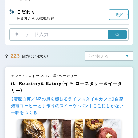
こだわり
選択
異業種からの転職歓迎
223
全
店舗
（644求人）
カフェ・レストラン、パン屋・ベーカリー
iki Roastery& Eatery（イキ ロースタリー＆イータ
リー）
【清澄白河／NZの風を感じるライフスタイルカフェ】自家
焙煎コーヒーと手作りのスイーツ・パン｜ここにしかない
一軒をつくる