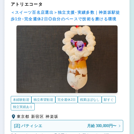
アトリエコータ
＜スイーツ百名店選出＞独立支援・実績多数｜神楽坂駅徒
歩1分・完全週休2日◎自分のペースで技術を磨ける環境
未経験歓迎
独立希望歓迎
完全週休2日
残業ほぼなし
駅すぐ
独立実績あり
東京都 新宿区 神楽坂
[正]
パティシエ
月給 300,000円〜