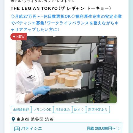
ホテル・ブライダル、カフェ・レストラン
THE LEGIAN TOKYO（ザ レギャン トーキョー）
◇月給27万円～・休日数選択OK◇福利厚生充実の安定企業
でパティシエ募集！ワークライフバランスを整えながらキ
ャリアアップしたい方に！
NEW
未経験歓迎
ブランクOK
月8日休み
駅すぐ
新店予定あり
東京都 渋谷区 渋谷
[正]
パティシエ
月給 280,000円〜