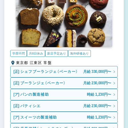
学歴不問
月8日休み
新店予定あり
海外研修あり
東京都 江東区 常盤
[正]
シェフブーランジェ（ベーカー）
月給 330,000円〜
[正]
ブーランジェ（ベーカー）
月給 230,000円〜
[ア]
パンの製造補助
時給 1,230円〜
[正]
パティシエ
月給 230,000円〜
[ア]
スイーツの製造補助
時給 1,230円〜