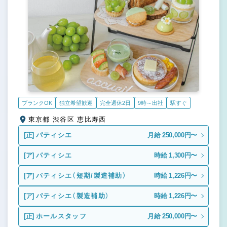
ブランクOK
独立希望歓迎
完全週休2日
9時～出社
駅すぐ
東京都 渋谷区 恵比寿西
[正]
パティシエ
月給 250,000円〜
[ア]
パティシエ
時給 1,300円〜
[ア]
パティシエ（短期/製造補助）
時給 1,226円〜
[ア]
パティシエ（製造補助）
時給 1,226円〜
[正]
ホールスタッフ
月給 250,000円〜