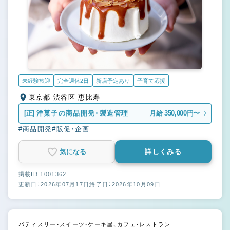
未経験歓迎
完全週休2日
新店予定あり
子育て応援
東京都 渋谷区 恵比寿
[正]
洋菓子の商品開発・製造管理
月給 350,000円〜
#商品開発
#販促・企画
気になる
詳しくみる
掲載ID 1001362
更新日：2026年07月17日
終了日：2026年10月09日
パティスリー・スイーツ・ケーキ屋、カフェ・レストラン