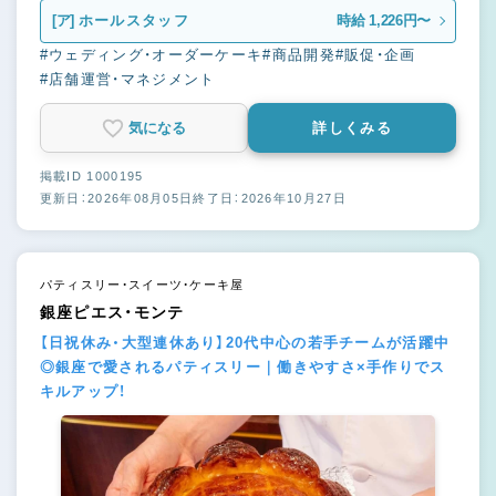
[ア]
ホールスタッフ
時給 1,226円〜
#ウェディング・オーダーケーキ
#商品開発
#販促・企画
#店舗運営・マネジメント
気になる
詳しくみる
掲載ID 1000195
更新日：2026年08月05日
終了日：2026年10月27日
パティスリー・スイーツ・ケーキ屋
銀座ピエス・モンテ
【日祝休み・大型連休あり】20代中心の若手チームが活躍中
◎銀座で愛されるパティスリー｜働きやすさ×手作りでス
キルアップ！