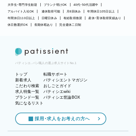
大学生・専門学生歓迎
ブランク明けOK
40代・50代活躍中
アルバイト入社OK
連休取得可能
月8回休み
年間休日105日以上
年間休日110日以上
日曜日休み
有給取得推奨
産休・育休取得実績あり
休日数選択OK
長期休暇あり
完全週休二日制
パティシエ、パン職人の選ぶ求人サイトNo.1
トップ
転職サポート
新着求人
パティシエントマガジン
こだわり検索
おしごとガイド
求人特集一覧
パティシエwiki
ブランド一覧
パティシエ世論BOX
気になるリスト
採用・求人をお考えの方へ