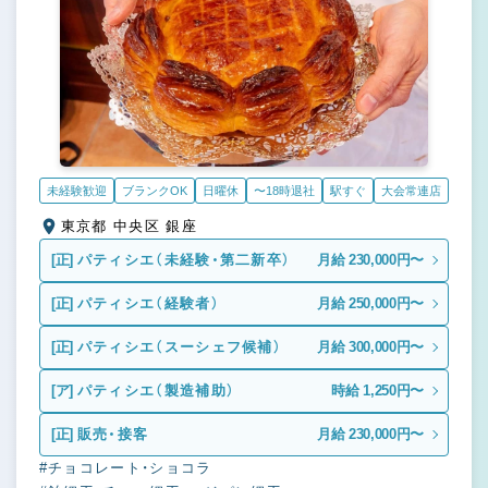
未経験歓迎
ブランクOK
日曜休
〜18時退社
駅すぐ
大会常連店
東京都 中央区 銀座
[正]
パティシエ（未経験・第二新卒）
月給 230,000円〜
[正]
パティシエ（経験者）
月給 250,000円〜
[正]
パティシエ（スーシェフ候補）
月給 300,000円〜
[ア]
パティシエ（製造補助）
時給 1,250円〜
[正]
販売・接客
月給 230,000円〜
#チョコレート・ショコラ