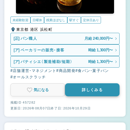
未経験歓迎
日曜休
残業ほぼなし
駅すぐ
定休日あり
東京都 港区 浜松町
[正]
パン職人
月給 240,000円〜
[ア]
ベーカリーの販売・接客
時給 1,300円〜
[ア]
パティシエ（製造補助/短期）
時給 1,300円〜
#店舗運営・マネジメント
#商品開発
#食パン・菓子パン
#オールスクラッチ
気になる
詳しくみる
掲載ID 457282
更新日：2026年08月07日
終了日：2026年10月29日