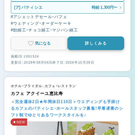
[ア]
パティシエ
時給 1,300円〜
#アシェットデセール・パフェ
#ウェディング・オーダーケーキ
#飴細工・チョコ細工・マジパン細工
気になる
詳しくみる
掲載ID 1001524
更新日：2026年08月06日
終了日：2026年10月28日
ホテル・ブライダル、カフェ・レストラン
カフェ アクイーユ恵比寿
＜完全週休2日★年間休日110日＞ウエディングも手掛け
るカフェのパティシエ・ホールスタッフ募集！早番遅番のシ
フト制でゆとりあるワークスタイルを♪
NEW