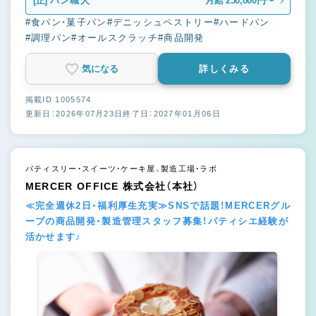
[正]
パン職人
月給 250,000円〜
#食パン・菓子パン
#デニッシュペストリー
#ハードパン
#調理パン
#オールスクラッチ
#商品開発
気になる
詳しくみる
掲載ID 1005574
更新日：2026年07月23日
終了日：2027年01月06日
パティスリー・スイーツ・ケーキ屋、製造工場・ラボ
MERCER OFFICE 株式会社（本社）
≪完全週休2日・福利厚生充実≫SNSで話題！MERCERグル
ープの商品開発・製造管理スタッフ募集！パティシエ経験が
活かせます♪