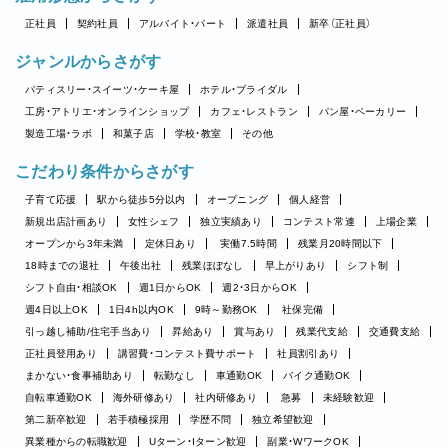
正社員
契約社員
アルバイト・パート
派遣社員
新卒（正社員）
ジャンルからさがす
パティスリー・スイーツ・ケーキ屋
ホテル・ブライダル
工房・アトリエ・オンラインショップ
カフェ・レストラン
パン屋・ベーカリー
製造工場・ラボ
和菓子店
学校・教室
その他
こだわり条件からさがす
子育て応援
駅から徒歩5分以内
オープニング
個人経営
新規出店計画あり
女性シェフ
独立実績あり
コンテスト常連
上場企業
オープンから3年未満
定休日あり
実働7.5時間
残業月20時間以下
18時までの退社
午後出社
残業ほぼなし
早上がりあり
シフト制
シフト自由・相談OK
週1日からOK
週2・3日からOK
週4日以上OK
1日4h以内OK
9時～勤務OK
社保完備
引っ越し補助/住宅手当あり
昇給あり
賞与あり
残業代支給
交通費支給
正社員登用あり
講習費・コンテスト費サポート
社員割引あり
まかない・食事補助あり
転勤なし
車通勤OK
バイク通勤OK
自転車通勤OK
海外研修あり
社内研修あり
急募
未経験歓迎
第二新卒歓迎
若手積極採用
学歴不問
独立希望歓迎
異業種からの転職歓迎
Uターン・Iターン歓迎
副業・WワークOK