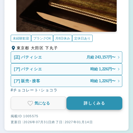
未経験歓迎
ブランクOK
月8日休み
定休日あり
東京都 大田区 下丸子
[正]
パティシエ
月給 243,157円〜
[ア]
パティシエ
時給 1,226円〜
[ア]
販売・接客
時給 1,226円〜
#チョコレート・ショコラ
気になる
詳しくみる
掲載ID 1005575
更新日：2026年07月31日
終了日：2027年01月14日