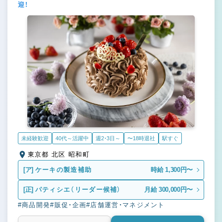
迎！
未経験歓迎
40代～活躍中
週2・3日～
〜18時退社
駅すぐ
東京都 北区 昭和町
[ア]
ケーキの製造補助
時給 1,300円〜
[正]
パティシエ（リーダー候補）
月給 300,000円〜
#商品開発
#販促・企画
#店舗運営・マネジメント