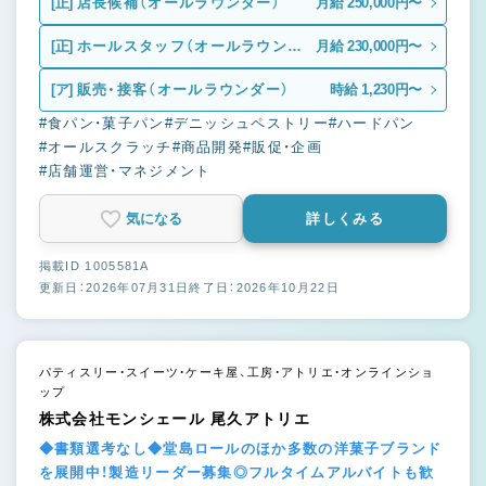
[正]
店長候補（オールラウンダー）
月給 250,000円〜
[正]
ホールスタッフ（オールラウンダ
月給 230,000円〜
ー）
[ア]
販売・接客（オールラウンダー）
時給 1,230円〜
#食パン・菓子パン
#デニッシュペストリー
#ハードパン
#オールスクラッチ
#商品開発
#販促・企画
#店舗運営・マネジメント
気になる
詳しくみる
掲載ID 1005581A
更新日：2026年07月31日
終了日：2026年10月22日
パティスリー・スイーツ・ケーキ屋、工房・アトリエ・オンラインショ
ップ
株式会社モンシェール 尾久アトリエ
◆書類選考なし◆堂島ロールのほか多数の洋菓子ブランド
を展開中！製造リーダー募集◎フルタイムアルバイトも歓