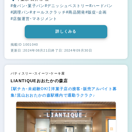
#食パン・菓子パン
#デニッシュペストリー
#ハードパン
#調理パン
#オールスクラッチ
#商品開発
#販促・企画
#店舗運営・マネジメント
詳しくみる
掲載ID 1001040
更新日：2024年08月21日
終了日：2024年09月30日
パティスリー・スイーツ・ケーキ屋
LIANTIQUEおおたかの森店
【駅チカ・未経験OK!】洋菓子店の接客・販売アルバイト募
集！流山おおたかの森駅構内で通勤ラクラク♪