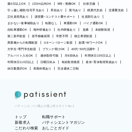
週4日以上OK
1日4h以内OK
9時～勤務OK
社保完備
引っ越し補助/住宅手当あり
昇給あり
賞与あり
残業代支給
交通費支給
正社員登用あり
講習費・コンテスト費サポート
社員割引あり
まかない・食事補助あり
転勤なし
車通勤OK
バイク通勤OK
自転車通勤OK
海外研修あり
社内研修あり
急募
未経験歓迎
第二新卒歓迎
若手積極採用
学歴不問
独立希望歓迎
異業種からの転職歓迎
Uターン・Iターン歓迎
副業・WワークOK
大学生・専門学生歓迎
ブランク明けOK
40代・50代活躍中
アルバイト入社OK
連休取得可能
月8回休み
年間休日105日以上
年間休日110日以上
日曜日休み
有給取得推奨
産休・育休取得実績あり
休日数選択OK
長期休暇あり
完全週休二日制
パティシエ、パン職人の選ぶ求人サイトNo.1
トップ
転職サポート
新着求人
パティシエントマガジン
こだわり検索
おしごとガイド