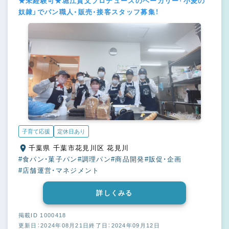
★未経験可★堀江貴文プロデュースのベーカリー「小麦の
奴隷」でパン職人・販売・接客スタッフ募集！
子育て応援
定休日あり
千葉県 千葉市花見川区 花見川
#食パン・菓子パン
#調理パン
#商品開発
#販促・企画
#店舗運営・マネジメント
詳しくみる
掲載ID 1000418
更新日：2024年08月21日
終了日：2024年09月12日