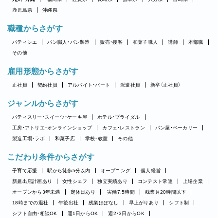
鹿児島県
沖縄県
職種からさがす
パティシエ
パン職人・パン製造
販売・接客
和菓子職人
講師
本部職
その他
雇用形態からさがす
正社員
契約社員
アルバイト・パート
派遣社員
新卒（正社員）
ジャンルからさがす
パティスリー・スイーツ・ケーキ屋
ホテル・ブライダル
工房・アトリエ・オンラインショップ
カフェ・レストラン
パン屋・ベーカリー
製造工場・ラボ
和菓子店
学校・教室
その他
こだわり条件からさがす
子育て応援
駅から徒歩5分以内
オープニング
個人経営
新規出店計画あり
女性シェフ
独立実績あり
コンテスト常連
上場企業
オープンから3年未満
定休日あり
実働7.5時間
残業月20時間以下
18時までの退社
午後出社
残業ほぼなし
早上がりあり
シフト制
シフト自由・相談OK
週1日からOK
週2・3日からOK