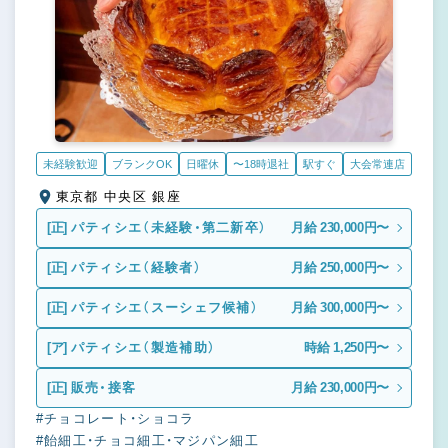
未経験歓迎
ブランクOK
日曜休
〜18時退社
駅すぐ
大会常連店
東京都 中央区 銀座
[正]
パティシエ（未経験・第二新卒）
月給 230,000円〜
[正]
パティシエ（経験者）
月給 250,000円〜
[正]
パティシエ（スーシェフ候補）
月給 300,000円〜
[ア]
パティシエ（製造補助）
時給 1,250円〜
[正]
販売・接客
月給 230,000円〜
#チョコレート・ショコラ
#飴細工・チョコ細工・マジパン細工