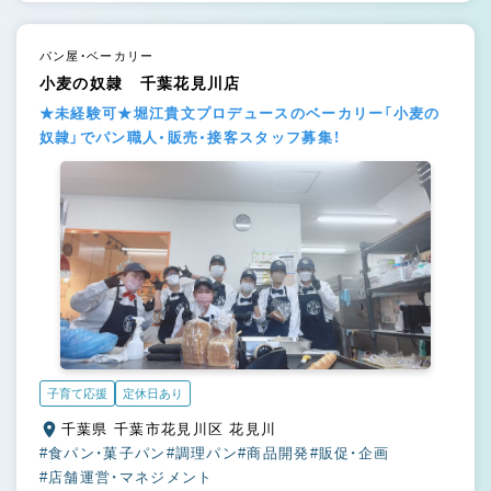
パン屋・ベーカリー
小麦の奴隷 千葉花見川店
★未経験可★堀江貴文プロデュースのベーカリー「小麦の
奴隷」でパン職人・販売・接客スタッフ募集！
子育て応援
定休日あり
千葉県 千葉市花見川区 花見川
#食パン・菓子パン
#調理パン
#商品開発
#販促・企画
#店舗運営・マネジメント