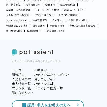
第二新卒歓迎
若手積極採用
学歴不問
独立希望歓迎
異業種からの転職歓迎
Uターン・Iターン歓迎
副業・WワークOK
大学生・専門学生歓迎
ブランク明けOK
40代・50代活躍中
アルバイト入社OK
連休取得可能
月8回休み
年間休日105日以上
年間休日110日以上
日曜日休み
有給取得推奨
産休・育休取得実績あり
休日数選択OK
長期休暇あり
完全週休二日制
パティシエ、パン職人の選ぶ求人サイトNo.1
トップ
転職サポート
新着求人
パティシエントマガジン
こだわり検索
おしごとガイド
求人特集一覧
パティシエwiki
ブランド一覧
パティシエ世論BOX
気になるリスト
採用・求人をお考えの方へ