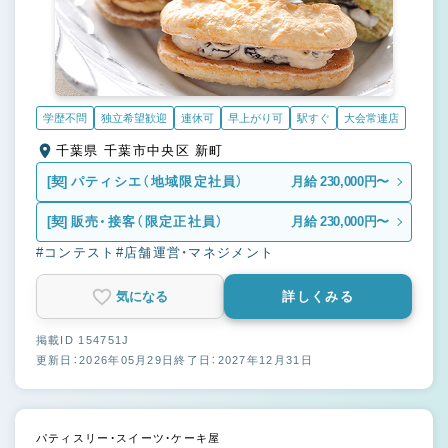
学歴不問
独立希望歓迎
連休可
早上がり可
駅すぐ
大会常連店
千葉県 千葉市中央区 新町
[契]
パティシエ（地域限定社員）
月給 230,000円〜
[契]
販売・接客（限定正社員）
月給 230,000円〜
#コンテスト
#店舗運営・マネジメント
気になる
詳しくみる
掲載ID 154751J
更新日：2026年05月29日
終了日：2027年12月31日
パティスリー・スイーツ・ケーキ屋