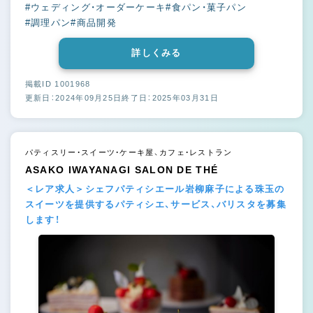
#ウェディング・オーダーケーキ
#食パン・菓子パン
#調理パン
#商品開発
詳しくみる
掲載ID 1001968
更新日：2024年09月25日
終了日：2025年03月31日
パティスリー・スイーツ・ケーキ屋、カフェ・レストラン
ASAKO IWAYANAGI SALON DE THÉ
＜レア求人＞シェフパティシエール岩柳麻子による珠玉の
スイーツを提供するパティシエ、サービス、バリスタを募集
します！