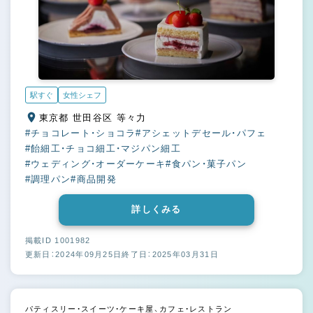
駅すぐ
女性シェフ
東京都 世田谷区 等々力
#チョコレート・ショコラ
#アシェットデセール・パフェ
#飴細工・チョコ細工・マジパン細工
#ウェディング・オーダーケーキ
#食パン・菓子パン
#調理パン
#商品開発
詳しくみる
掲載ID 1001982
更新日：2024年09月25日
終了日：2025年03月31日
パティスリー・スイーツ・ケーキ屋、カフェ・レストラン