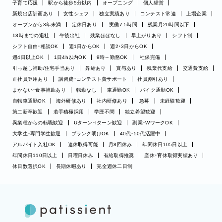
子育て応援
駅から徒歩5分以内
オープニング
個人経営
新規出店計画あり
女性シェフ
独立実績あり
コンテスト常連
上場企業
オープンから3年未満
定休日あり
実働7.5時間
残業月20時間以下
18時までの退社
午後出社
残業ほぼなし
早上がりあり
シフト制
シフト自由・相談OK
週1日からOK
週2・3日からOK
週4日以上OK
1日4h以内OK
9時～勤務OK
社保完備
引っ越し補助/住宅手当あり
昇給あり
賞与あり
残業代支給
交通費支給
正社員登用あり
講習費・コンテスト費サポート
社員割引あり
まかない・食事補助あり
転勤なし
車通勤OK
バイク通勤OK
自転車通勤OK
海外研修あり
社内研修あり
急募
未経験歓迎
第二新卒歓迎
若手積極採用
学歴不問
独立希望歓迎
異業種からの転職歓迎
Uターン・Iターン歓迎
副業・WワークOK
大学生・専門学生歓迎
ブランク明けOK
40代・50代活躍中
アルバイト入社OK
連休取得可能
月8回休み
年間休日105日以上
年間休日110日以上
日曜日休み
有給取得推奨
産休・育休取得実績あり
休日数選択OK
長期休暇あり
完全週休二日制