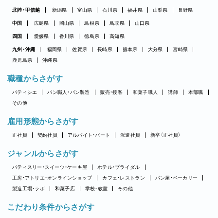
北陸・甲信越
新潟県
富山県
石川県
福井県
山梨県
長野県
中国
広島県
岡山県
島根県
鳥取県
山口県
四国
愛媛県
香川県
徳島県
高知県
九州・沖縄
福岡県
佐賀県
長崎県
熊本県
大分県
宮崎県
鹿児島県
沖縄県
職種からさがす
パティシエ
パン職人・パン製造
販売・接客
和菓子職人
講師
本部職
その他
雇用形態からさがす
正社員
契約社員
アルバイト・パート
派遣社員
新卒（正社員）
ジャンルからさがす
パティスリー・スイーツ・ケーキ屋
ホテル・ブライダル
工房・アトリエ・オンラインショップ
カフェ・レストラン
パン屋・ベーカリー
製造工場・ラボ
和菓子店
学校・教室
その他
こだわり条件からさがす