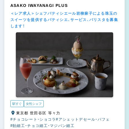
ASAKO IWAYANAGI PLUS
＜レア求人＞シェフパティシエール岩柳麻子による珠玉の
スイーツを提供するパティシエ、サービス、バリスタを募集
します！
駅すぐ
女性シェフ
東京都 世田谷区 等々力
#チョコレート・ショコラ
#アシェットデセール・パフェ
#飴細工・チョコ細工・マジパン細工