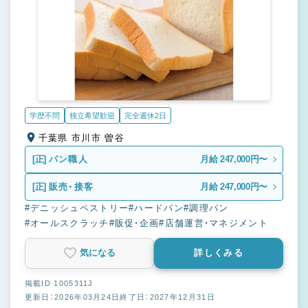
学歴不問
独立希望歓迎
完全週休2日
千葉県 市川市 曽谷
[正]
パン職人
月給 247,000円〜
[正]
販売・接客
月給 247,000円〜
#デニッシュペストリー
#ハードパン
#調理パン
#オールスクラッチ
#販促・企画
#店舗運営・マネジメント
気になる
詳しくみる
掲載ID 1005311J
更新日：2026年03月24日
終了日：2027年12月31日