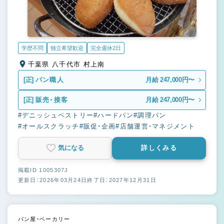
学歴不問
独立希望歓迎
完全週休2日
千葉県 八千代市 村上南
[正]
パン職人
月給 247,000円〜
[正]
販売・接客
月給 247,000円〜
#デニッシュペストリー
#ハードパン
#調理パン
#オールスクラッチ
#販促・企画
#店舗運営・マネジメント
気になる
詳しくみる
掲載ID 1005307J
更新日：2026年03月24日
終了日：2027年12月31日
パン屋・ベーカリー