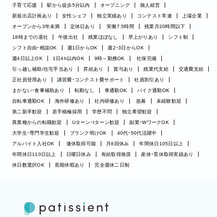
子育て応援
駅から徒歩5分以内
オープニング
個人経営
新規出店計画あり
女性シェフ
独立実績あり
コンテスト常連
上場企業
オープンから3年未満
定休日あり
実働7.5時間
残業月20時間以下
18時までの退社
午後出社
残業ほぼなし
早上がりあり
シフト制
シフト自由・相談OK
週1日からOK
週2・3日からOK
週4日以上OK
1日4h以内OK
9時～勤務OK
社保完備
引っ越し補助/住宅手当あり
昇給あり
賞与あり
残業代支給
交通費支給
正社員登用あり
講習費・コンテスト費サポート
社員割引あり
まかない・食事補助あり
転勤なし
車通勤OK
バイク通勤OK
自転車通勤OK
海外研修あり
社内研修あり
急募
未経験歓迎
第二新卒歓迎
若手積極採用
学歴不問
独立希望歓迎
異業種からの転職歓迎
Uターン・Iターン歓迎
副業・WワークOK
大学生・専門学生歓迎
ブランク明けOK
40代・50代活躍中
アルバイト入社OK
連休取得可能
月8回休み
年間休日105日以上
年間休日110日以上
日曜日休み
有給取得推奨
産休・育休取得実績あり
休日数選択OK
長期休暇あり
完全週休二日制