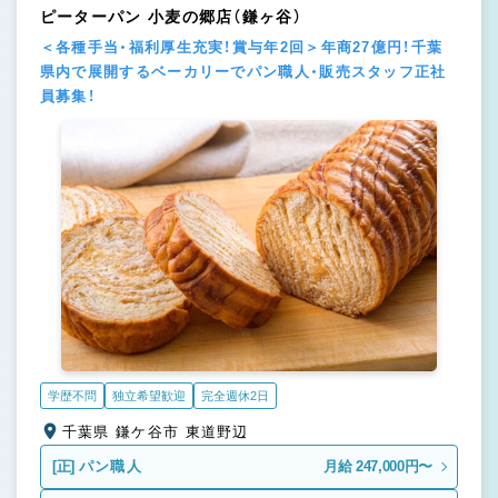
ピーターパン 小麦の郷店（鎌ヶ谷）
＜各種手当・福利厚生充実！賞与年2回＞年商27億円！千葉
県内で展開するベーカリーでパン職人・販売スタッフ正社
員募集！
学歴不問
独立希望歓迎
完全週休2日
千葉県 鎌ケ谷市 東道野辺
[正]
パン職人
月給 247,000円〜