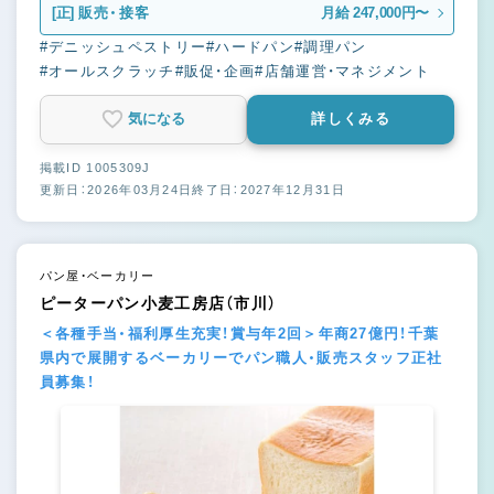
[正]
販売・接客
月給 247,000円〜
#デニッシュペストリー
#ハードパン
#調理パン
#オールスクラッチ
#販促・企画
#店舗運営・マネジメント
気になる
詳しくみる
掲載ID 1005309J
更新日：2026年03月24日
終了日：2027年12月31日
パン屋・ベーカリー
ピーターパン小麦工房店（市川）
＜各種手当・福利厚生充実！賞与年2回＞年商27億円！千葉
県内で展開するベーカリーでパン職人・販売スタッフ正社
員募集！