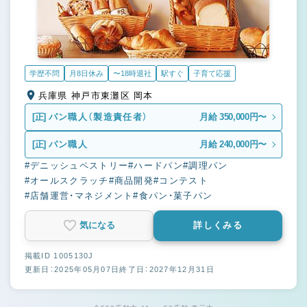
学歴不問
月8日休み
〜18時退社
駅すぐ
子育て応援
兵庫県 神戸市東灘区 岡本
[正]
パン職人（製造責任者）
月給 350,000円〜
[正]
パン職人
月給 240,000円〜
#デニッシュペストリー
#ハードパン
#調理パン
#オールスクラッチ
#商品開発
#コンテスト
#店舗運営・マネジメント
#食パン・菓子パン
気になる
詳しくみる
掲載ID 1005130J
更新日：2025年05月07日
終了日：2027年12月31日