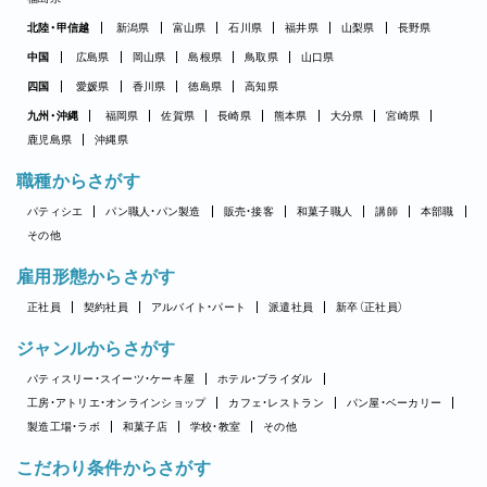
北陸・甲信越
新潟県
富山県
石川県
福井県
山梨県
長野県
中国
広島県
岡山県
島根県
鳥取県
山口県
四国
愛媛県
香川県
徳島県
高知県
九州・沖縄
福岡県
佐賀県
長崎県
熊本県
大分県
宮崎県
鹿児島県
沖縄県
職種からさがす
パティシエ
パン職人・パン製造
販売・接客
和菓子職人
講師
本部職
その他
雇用形態からさがす
正社員
契約社員
アルバイト・パート
派遣社員
新卒（正社員）
ジャンルからさがす
パティスリー・スイーツ・ケーキ屋
ホテル・ブライダル
工房・アトリエ・オンラインショップ
カフェ・レストラン
パン屋・ベーカリー
製造工場・ラボ
和菓子店
学校・教室
その他
こだわり条件からさがす