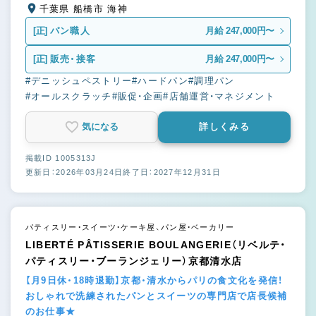
千葉県 船橋市 海神
[正]
パン職人
月給 247,000円〜
[正]
販売・接客
月給 247,000円〜
#デニッシュペストリー
#ハードパン
#調理パン
#オールスクラッチ
#販促・企画
#店舗運営・マネジメント
気になる
詳しくみる
掲載ID 1005313J
更新日：2026年03月24日
終了日：2027年12月31日
パティスリー・スイーツ・ケーキ屋、パン屋・ベーカリー
LIBERTÉ PÂTISSERIE BOULANGERIE（リベルテ・
パティスリー・ブーランジェリー）京都清水店
【月9日休・18時退勤】京都・清水からパリの食文化を発信！
おしゃれで洗練されたパンとスイーツの専門店で店長候補
のお仕事★