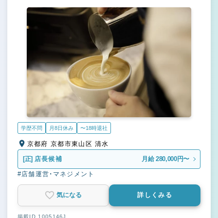
学歴不問
月8日休み
〜18時退社
京都府 京都市東山区 清水
[正]
店長候補
月給 280,000円〜
#店舗運営・マネジメント
気になる
詳しくみる
掲載ID 1005146J