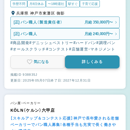
学歴不問
月8日休み
〜18時退社
駅すぐ
子育て応援
兵庫県 神戸市東灘区 御影
[正]
パン職人（製造責任者）
月給 350,000円〜
[正]
パン職人
月給 240,000円〜
#商品開発
#デニッシュペストリー
#ハードパン
#調理パン
#オールスクラッチ
#コンテスト
#店舗運営・マネジメント
気になる
詳しくみる
掲載ID 938835J
更新日：2025年05月07日
終了日：2027年12月31日
パン屋・ベーカリー
KÖLN（ケルン）六甲店
【スキルアップ＆コンテスト応援】神戸で長年愛される老舗
ベーカリーでパン職人募集！各種手当も充実で長く働きや