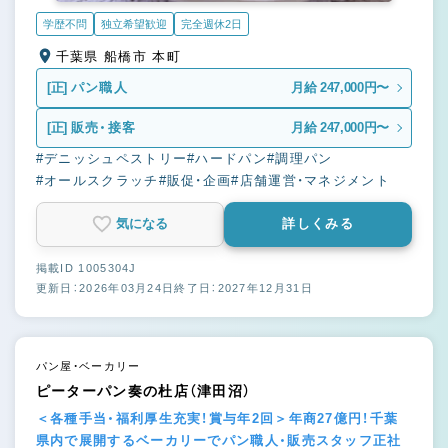
学歴不問
独立希望歓迎
完全週休2日
千葉県 船橋市 本町
[正]
パン職人
月給 247,000円〜
[正]
販売・接客
月給 247,000円〜
#デニッシュペストリー
#ハードパン
#調理パン
#オールスクラッチ
#販促・企画
#店舗運営・マネジメント
気になる
詳しくみる
掲載ID 1005304J
更新日：2026年03月24日
終了日：2027年12月31日
パン屋・ベーカリー
ピーターパン奏の杜店（津田沼）
＜各種手当・福利厚生充実！賞与年2回＞年商27億円！千葉
県内で展開するベーカリーでパン職人・販売スタッフ正社