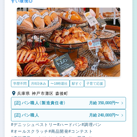
すい環境◎
学歴不問
月8日休み
〜18時退社
駅すぐ
子育て応援
兵庫県 神戸市灘区 森後町
[正]
パン職人（製造責任者）
月給 350,000円〜
[正]
パン職人
月給 240,000円〜
#デニッシュペストリー
#ハードパン
#調理パン
#オールスクラッチ
#商品開発
#コンテスト