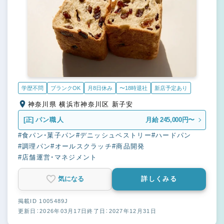
学歴不問
ブランクOK
月8日休み
〜18時退社
新店予定あり
神奈川県 横浜市神奈川区 新子安
[正]
パン職人
月給 245,000円〜
#食パン・菓子パン
#デニッシュペストリー
#ハードパン
#調理パン
#オールスクラッチ
#商品開発
#店舗運営・マネジメント
気になる
詳しくみる
掲載ID 1005489J
更新日：2026年03月17日
終了日：2027年12月31日