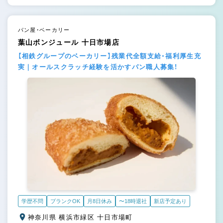
パン屋・ベーカリー
葉山ボンジュール 十日市場店
【相鉄グループのベーカリー】残業代全額支給・福利厚生充
実｜オールスクラッチ経験を活かすパン職人募集！
学歴不問
ブランクOK
月8日休み
〜18時退社
新店予定あり
神奈川県 横浜市緑区 十日市場町