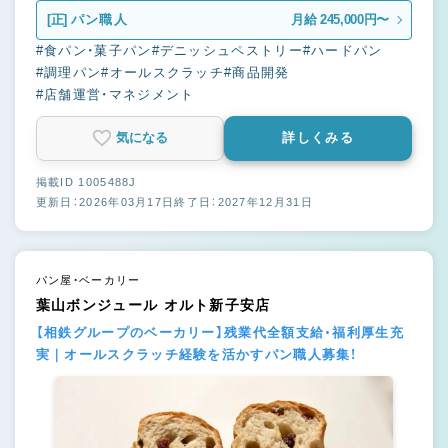
[正]
パン職人
月給 245,000円〜
#食パン・菓子パン
#デニッシュペストリー
#ハードパン
#調理パン
#オールスクラッチ
#商品開発
#店舗運営・マネジメント
気になる
詳しくみる
掲載ID 1005488J
更新日：2026年03月17日
終了日：2027年12月31日
パン屋・ベーカリー
葉山ボンジュール オルト新子安店
【相鉄グループのベーカリー】残業代全額支給・福利厚生充
実｜オールスクラッチ経験を活かすパン職人募集！