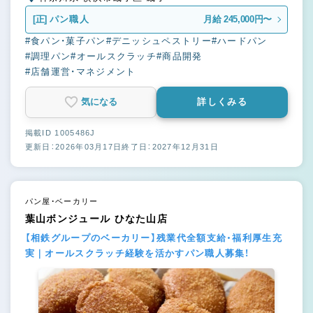
[正]
パン職人
月給 245,000円〜
#食パン・菓子パン
#デニッシュペストリー
#ハードパン
#調理パン
#オールスクラッチ
#商品開発
#店舗運営・マネジメント
気になる
詳しくみる
掲載ID 1005486J
更新日：2026年03月17日
終了日：2027年12月31日
パン屋・ベーカリー
葉山ボンジュール ひなた山店
【相鉄グループのベーカリー】残業代全額支給・福利厚生充
実｜オールスクラッチ経験を活かすパン職人募集！