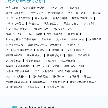
こだわり条件からさがす
子育て応援
駅から徒歩5分以内
オープニング
個人経営
新規出店計画あり
女性シェフ
独立実績あり
コンテスト常連
上場企業
オープンから3年未満
定休日あり
実働7.5時間
残業月20時間以下
18時までの退社
午後出社
残業ほぼなし
早上がりあり
シフト制
シフト自由・相談OK
週1日からOK
週2・3日からOK
週4日以上OK
1日4h以内OK
9時～勤務OK
社保完備
引っ越し補助/住宅手当あり
昇給あり
賞与あり
残業代支給
交通費支給
正社員登用あり
講習費・コンテスト費サポート
社員割引あり
まかない・食事補助あり
転勤なし
車通勤OK
バイク通勤OK
自転車通勤OK
海外研修あり
社内研修あり
急募
未経験歓迎
第二新卒歓迎
若手積極採用
学歴不問
独立希望歓迎
異業種からの転職歓迎
Uターン・Iターン歓迎
副業・WワークOK
大学生・専門学生歓迎
ブランク明けOK
40代・50代活躍中
アルバイト入社OK
連休取得可能
月8回休み
年間休日105日以上
年間休日110日以上
日曜日休み
有給取得推奨
産休・育休取得実績あり
休日数選択OK
長期休暇あり
完全週休二日制