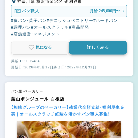
神奈川県 横浜市金沢区 釜利谷東
[正]
パン職人
月給 245,000円〜
#食パン・菓子パン
#デニッシュペストリー
#ハードパン
#調理パン
#オールスクラッチ
#商品開発
#店舗運営・マネジメント
気になる
詳しくみる
掲載ID 1005484J
更新日：2026年03月17日
終了日：2027年12月31日
パン屋・ベーカリー
葉山ボンジュール 白根店
【相鉄グループのベーカリー】残業代全額支給・福利厚生充
実｜オールスクラッチ経験を活かすパン職人募集！