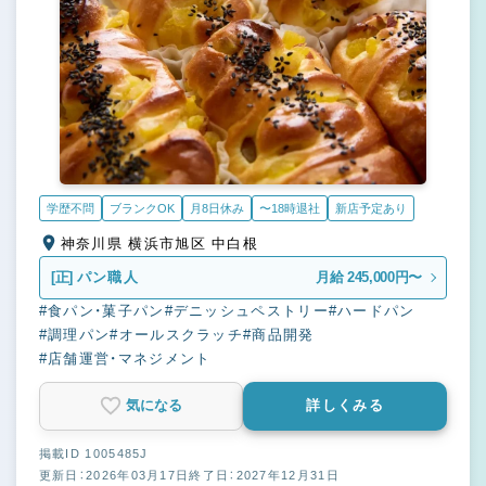
学歴不問
ブランクOK
月8日休み
〜18時退社
新店予定あり
神奈川県 横浜市旭区 中白根
[正]
パン職人
月給 245,000円〜
#食パン・菓子パン
#デニッシュペストリー
#ハードパン
#調理パン
#オールスクラッチ
#商品開発
#店舗運営・マネジメント
気になる
詳しくみる
掲載ID 1005485J
更新日：2026年03月17日
終了日：2027年12月31日