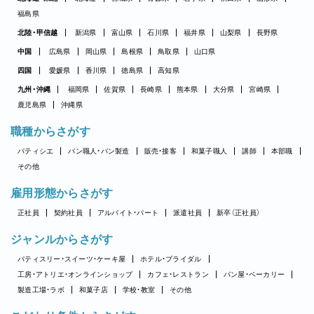
福島県
北陸・甲信越
新潟県
富山県
石川県
福井県
山梨県
長野県
中国
広島県
岡山県
島根県
鳥取県
山口県
四国
愛媛県
香川県
徳島県
高知県
九州・沖縄
福岡県
佐賀県
長崎県
熊本県
大分県
宮崎県
鹿児島県
沖縄県
職種からさがす
パティシエ
パン職人・パン製造
販売・接客
和菓子職人
講師
本部職
その他
雇用形態からさがす
正社員
契約社員
アルバイト・パート
派遣社員
新卒（正社員）
ジャンルからさがす
パティスリー・スイーツ・ケーキ屋
ホテル・ブライダル
工房・アトリエ・オンラインショップ
カフェ・レストラン
パン屋・ベーカリー
製造工場・ラボ
和菓子店
学校・教室
その他