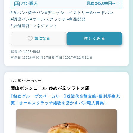
[正]
パン職人
月給 245,000円〜
#食パン・菓子パン
#デニッシュペストリー
#ハードパン
#調理パン
#オールスクラッチ
#商品開発
#店舗運営・マネジメント
気になる
詳しくみる
掲載ID 1005490J
更新日：2026年03月17日
終了日：2027年12月31日
パン屋・ベーカリー
葉山ボンジュール ゆめが丘ソラトス店
【相鉄グループのベーカリー】残業代全額支給・福利厚生充
実｜オールスクラッチ経験を活かすパン職人募集！