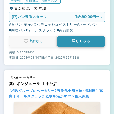
学歴不問
月8日休み
新店予定あり
東京都 品川区 平塚
[正]
パン製造スタッフ
月給 290,000円〜
#食パン・菓子パン
#デニッシュペストリー
#ハードパン
#調理パン
#オールスクラッチ
#商品開発
気になる
詳しくみる
掲載ID 1005563J
更新日：2026年08月07日
終了日：2027年12月31日
パン屋・ベーカリー
葉山ボンジュール 山手台店
【相鉄グループのベーカリー】残業代全額支給・福利厚生充
実｜オールスクラッチ経験を活かすパン職人募集！