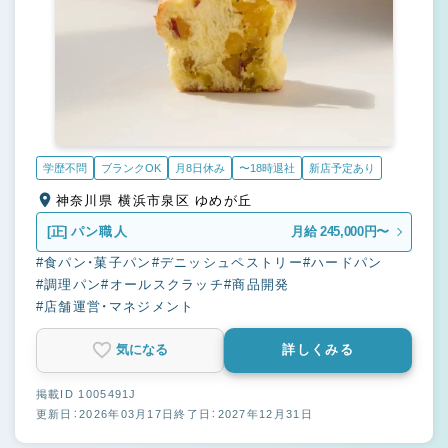
学歴不問
ブランクOK
月8日休み
〜18時退社
新店予定あり
神奈川県 横浜市泉区 ゆめが丘
[正]
パン職人
月給 245,000円〜
#食パン・菓子パン
#デニッシュペストリー
#ハードパン
#調理パン
#オールスクラッチ
#商品開発
#店舗運営・マネジメント
気になる
詳しくみる
掲載ID 1005491J
更新日：2026年03月17日
終了日：2027年12月31日