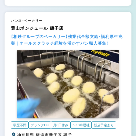
パン屋・ベーカリー
葉山ボンジュール 磯子店
【相鉄グループのベーカリー】残業代全額支給・福利厚生充
実｜オールスクラッチ経験を活かすパン職人募集！
学歴不問
ブランクOK
月8日休み
〜18時退社
新店予定あり
神奈川県 横浜市磯子区 磯子