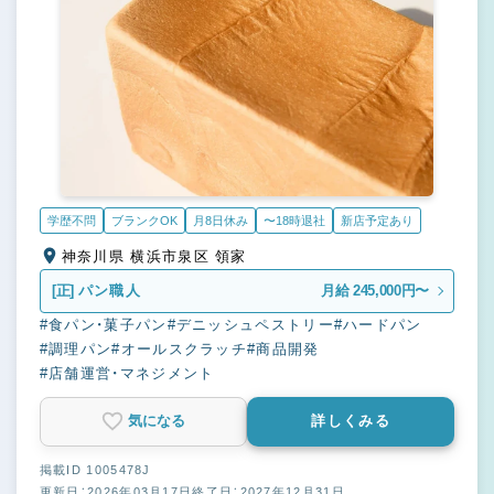
学歴不問
ブランクOK
月8日休み
〜18時退社
新店予定あり
神奈川県 横浜市泉区 領家
[正]
パン職人
月給 245,000円〜
#食パン・菓子パン
#デニッシュペストリー
#ハードパン
#調理パン
#オールスクラッチ
#商品開発
#店舗運営・マネジメント
気になる
詳しくみる
掲載ID 1005478J
更新日：2026年03月17日
終了日：2027年12月31日