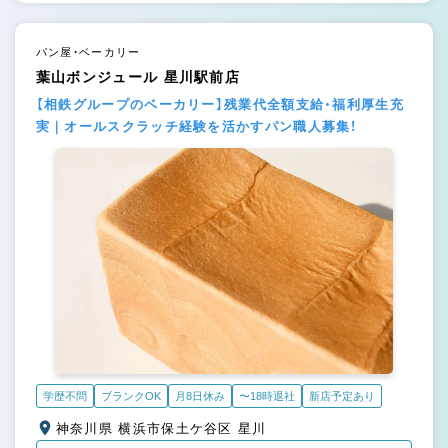
パン屋・ベーカリー
葉山ボンジュール 星川駅前店
【相鉄グループのベーカリー】残業代全額支給・福利厚生充
実｜オールスクラッチ経験を活かすパン職人募集！
学歴不問
ブランクOK
月8日休み
〜18時退社
新店予定あり
神奈川県 横浜市保土ケ谷区 星川