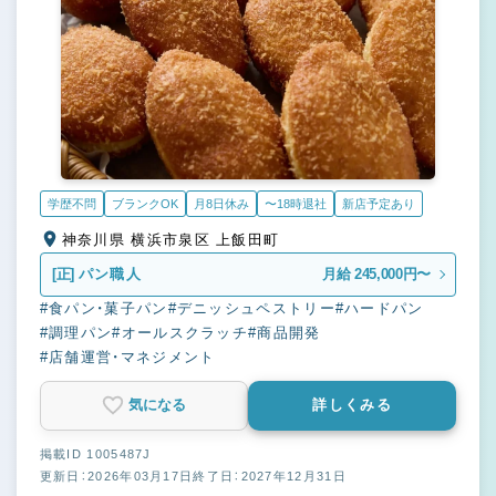
学歴不問
ブランクOK
月8日休み
〜18時退社
新店予定あり
神奈川県 横浜市泉区 上飯田町
[正]
パン職人
月給 245,000円〜
#食パン・菓子パン
#デニッシュペストリー
#ハードパン
#調理パン
#オールスクラッチ
#商品開発
#店舗運営・マネジメント
気になる
詳しくみる
掲載ID 1005487J
更新日：2026年03月17日
終了日：2027年12月31日