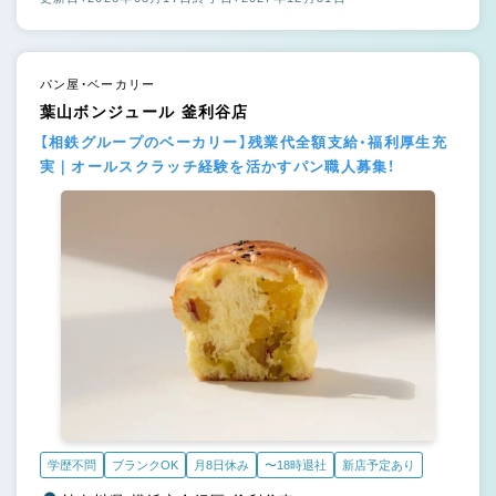
パン屋・ベーカリー
葉山ボンジュール 釜利谷店
【相鉄グループのベーカリー】残業代全額支給・福利厚生充
実｜オールスクラッチ経験を活かすパン職人募集！
学歴不問
ブランクOK
月8日休み
〜18時退社
新店予定あり