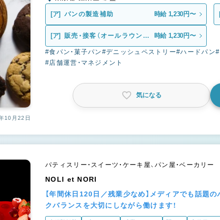
[ア]
パンの製造補助
時給 1,230円〜
[ア]
販売・接客（オールラウンダ
時給 1,230円〜
ー）
#食パン・菓子パン
#デニッシュペストリー
#ハードパン
#店舗運営・マネジメント
気になる
年10月22日
パティスリー・スイーツ・ケーキ屋、パン屋・ベーカリー
NOLI et NORI
【年間休日120日／残業少なめ】メディアでも話題
クバランスを大切にしながら働けます！