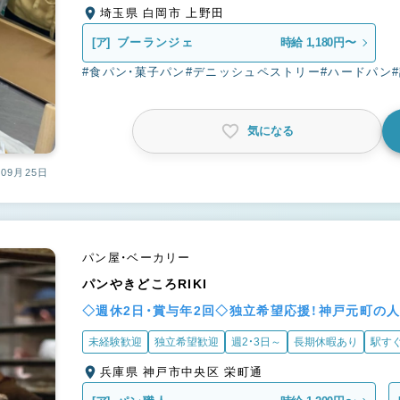
埼玉県 白岡市 上野田
[ア]
ブーランジェ
時給 1,180円〜
#食パン・菓子パン
#デニッシュペストリー
#ハードパン
気になる
09月25日
パン屋・ベーカリー
パンやきどころRIKI
◇週休2日・賞与年2回◇独立希望応援！神戸元町の
未経験歓迎
独立希望歓迎
週2・3日～
長期休暇あり
駅す
兵庫県 神戸市中央区 栄町通