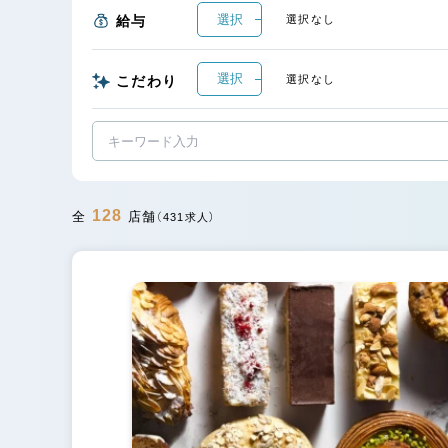
選択
給与
選択なし
選択
こだわり
選択なし
128
全
店舗
（431求人）