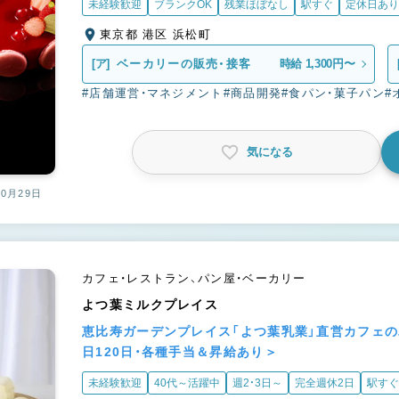
未経験歓迎
ブランクOK
残業ほぼなし
駅すぐ
定休日あり
東京都 港区 浜松町
[ア]
ベーカリーの販売・接客
時給 1,300円〜
#店舗運営・マネジメント
#商品開発
#食パン・菓子パン
#
気になる
10月29日
カフェ・レストラン、パン屋・ベーカリー
よつ葉ミルクプレイス
恵比寿ガーデンプレイス「よつ葉乳業」直営カフェ
日120日・各種手当＆昇給あり＞
未経験歓迎
40代～活躍中
週2・3日～
完全週休2日
駅すぐ