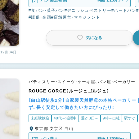
[ア]
パン製造補助
時給 1,250円〜
#食パン・菓子パン
#デニッシュペストリー
#ハードパン
#販促・企画
#店舗運営・マネジメント
気になる
12月04日
パティスリー・スイーツ・ケーキ屋、パン屋・ベーカリー
ROUGE GORGE（ルージュゴルジュ）
【白山駅徒歩2分】自家製天然酵母の本格ベーカリ
ず、長く安定して働きたい方にぴったり！
未経験歓迎
40代～活躍中
週2・3日～
9時～出社
駅すぐ
東京都 文京区 白山
[ア]
パン職人
時給 1,300円〜