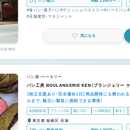
[ア]
パン職人
時給 1,200円〜
#食パン・菓子パン
#デニッシュペストリー
#ハードパン
#店舗運営・マネジメント
気になる
12月08日
パン屋・ベーカリー
パン工房 BOULANGERIE KEN（ブランジェリー 
【独立支援あり・完全週休2日】商品開発にも携われ
ルまで、幅広い製造に挑戦できる環境！
未経験歓迎
ブランクOK
週2・3日～
〜18時退社
駅すぐ
東京都 板橋区 赤塚