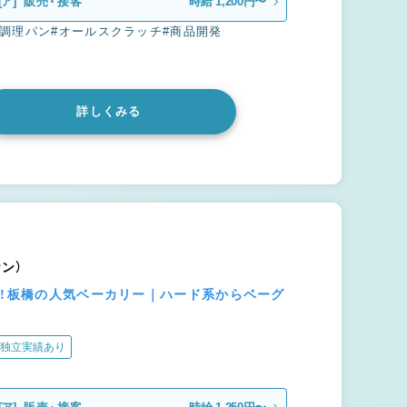
[ア]
販売・接客
時給 1,200円〜
#調理パン
#オールスクラッチ
#商品開発
詳しくみる
ケン）
る！板橋の人気ベーカリー｜ハード系からベーグ
独立実績あり