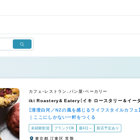
カフェ・レストラン、パン屋・ベーカリー
iki Roastery& Eatery（イキ ロースタリー＆イ
【清澄白河／NZの風を感じるライフスタイルカフェ
｜ここにしかない一軒をつくる
未経験歓迎
ブランクOK
週4日～
新店予定あり
東京都 江東区 常盤