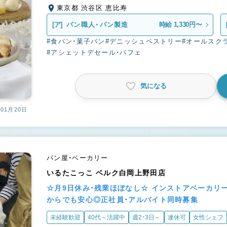
東京都 渋谷区 恵比寿
[ア]
パン職人・パン製造
時給 1,330円〜
#食パン・菓子パン
#デニッシュペストリー
#オールスク
#アシェットデセール・パフェ
気になる
01月20日
パン屋・ベーカリー
いるたこっこ ベルク白岡上野田店
☆月9日休み・残業ほぼなし☆ インストアベーカリ
からでも安心◎正社員・アルバイト同時募集
未経験歓迎
40代～活躍中
週2・3日～
連休可
女性シェフ