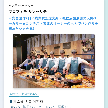
パン屋・ベーカリー
プロフィテ サンセリテ
＜完全週休2日／残業代別途支給＞複数店舗展開の人気ベ
ーカリー★コンテスト常連のオーナーのもとでパン作りを
極めたい方必見！
駅すぐ
新店予定あり
東京都 世田谷区 砧
#食パン・菓子パン
#ハードパン
#調理パン