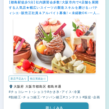
【都島駅徒歩5分】社内講習会多数！大阪市内で4店舗を展開
する人気店★幅広いスイーツの製造スキルを磨ける♪パテ
ィシエ・販売正社員＆アルバイト募集！＜未経験OK・一人暮
らし支援制度あり＞
新店予定あり
独立実績あり
大阪府 大阪市都島区 都島本通
#チョコレート・ショコラ
#かき氷・アイス・冷菓
#飴細工・チョコ細工・マジパン細工
#コンテスト
#販促・企画
詳しくみる