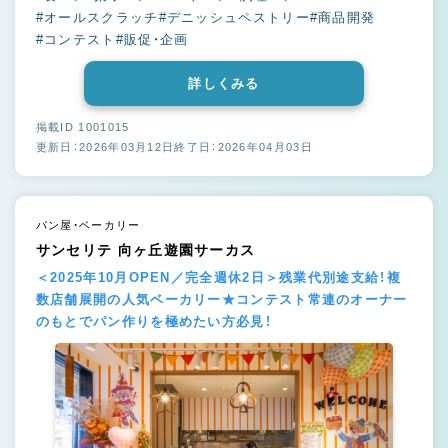
#オールスクラッチ
#デニッシュペストリー
#商品開発
#コンテスト
#販促・企画
詳しくみる
掲載ID 1001015
更新日：2026年03月12日
終了日：2026年04月03日
パン屋・ベーカリー
サンセリテ 向ヶ丘遊園サーカス
＜2025年10月OPEN／完全週休2日＞残業代別途支給！複
数店舗展開の人気ベーカリー★コンテスト常連のオーナー
のもとでパン作りを極めたい方必見！