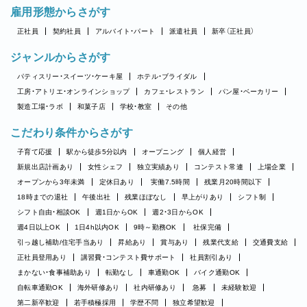
雇用形態からさがす
正社員
契約社員
アルバイト・パート
派遣社員
新卒（正社員）
ジャンルからさがす
パティスリー・スイーツ・ケーキ屋
ホテル・ブライダル
工房・アトリエ・オンラインショップ
カフェ・レストラン
パン屋・ベーカリー
製造工場・ラボ
和菓子店
学校・教室
その他
こだわり条件からさがす
子育て応援
駅から徒歩5分以内
オープニング
個人経営
新規出店計画あり
女性シェフ
独立実績あり
コンテスト常連
上場企業
オープンから3年未満
定休日あり
実働7.5時間
残業月20時間以下
18時までの退社
午後出社
残業ほぼなし
早上がりあり
シフト制
シフト自由・相談OK
週1日からOK
週2・3日からOK
週4日以上OK
1日4h以内OK
9時～勤務OK
社保完備
引っ越し補助/住宅手当あり
昇給あり
賞与あり
残業代支給
交通費支給
正社員登用あり
講習費・コンテスト費サポート
社員割引あり
まかない・食事補助あり
転勤なし
車通勤OK
バイク通勤OK
自転車通勤OK
海外研修あり
社内研修あり
急募
未経験歓迎
第二新卒歓迎
若手積極採用
学歴不問
独立希望歓迎