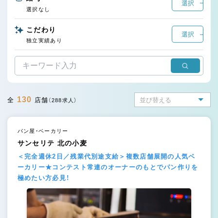
選択
選択なし
こだわり
選択
独立実績あり
130
全
店舗
（288求人）
パン屋・ベーカリー
サンセリテ 北の小麦
＜完全週休2日／残業代別途支給＞複数店舗展開の人気ベ
ーカリー★コンテスト常連のオーナーのもとでパン作りを
極めたい方必見！