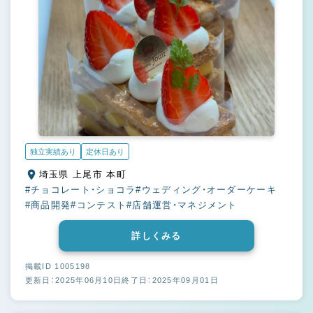
独立実績あり
定休日あり
埼玉県 上尾市 本町
#チョコレート・ショコラ
#ウェディング・オーダーケーキ
#商品開発
#コンテスト
#店舗運営・マネジメント
詳しくみる
掲載ID 1005198
更新日：2025年06月10日
終了日：2025年09月01日