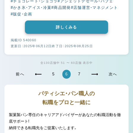
#チョコレート・ショコラ
#アシェットデセール・パフェ
#かき氷・アイス・冷菓
#商品開発
#店舗運営・マネジメント
#販促・企画
詳しくみる
掲載ID 540060
更新日：2025年06月12日
終了日：2025年08月25日
全130店舗中 51 〜 60店舗 表示中
前へ
5
6
7
次へ
パティシエ・パン職人の
転職をプロと一緒に
製菓製パン専任のキャリアアドバイザーがあなたの転職活動を徹
底サポート!
納得できる転職先をご提案いたします。